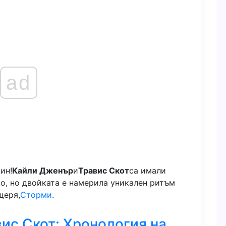
ad
ин!
Кайли Дженър
и
Травис Скот
са имали
о, но двойката е намерила уникален ритъм
щеря,
Сторми
.
ис Скот: Хронология на