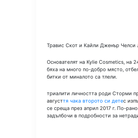
Травис Скот и Кайли Дженър
Челси 
Основателят на Kylie Cosmetics, на 2
бяха на много по-добро място, отбе
битки от миналото са тлели.
т
риалити личността роди Сторми пр
август
тя чака второто си дете
с изп
се среща през април 2017 г. По-ран
задълбочи в подробности за нетрад