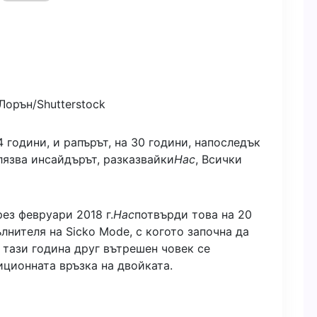
Лорън/Shutterstock
4 години, и рапърът, на 30 години, напоследък
лязва инсайдърът, разказвайки
Нас
,
Всички
ез февруари 2018 г.
Нас
потвърди това на 20
ълнителя на Sicko Mode, с когото започна да
о тази година друг вътрешен човек се
иционната връзка на двойката.