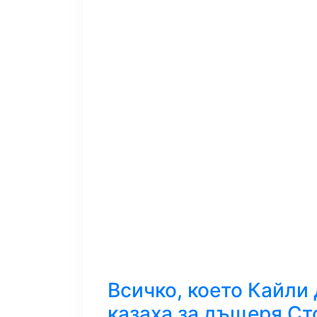
Всичко, което Кайли
казаха за дъщеря С