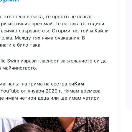
т отворена връзка, те просто не слагат
ри източник през май. Те са така от години.
 всичко свързано със Сторми, но той и Кайли
ятелка. Между тях няма очаквания. В
наги е било така.
lie Swim изрази гласност за желанието си да
а майчинството.
магнатът на грима на сестра си
Ким
 YouTube от януари 2020 г. Нямам времева
 ще имам четири деца или ще имам четири