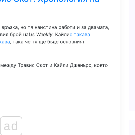
връзка, но тя наистина работи и за двамата,
вия брой на
Us Weekly
. Кайли
е такава
кава
, така че тя ще бъде основният
ad