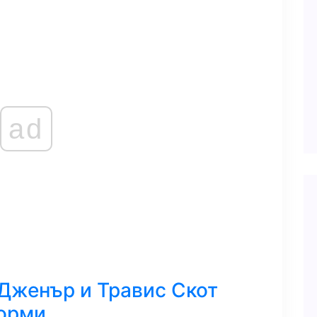
ad
 Дженър и Травис Скот
торми