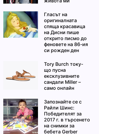
живота ми“
Гласът на
оригиналната
спяща красавица
на Дисни пише
открито писмо до
феновете на 86-ия
си рожден ден
Tory Burch току-
що пусна
ексклузивните
сандали Miller –
само онлайн
Запознайте се с
Райли Шинс:
Победителят за
2017 г. в търсенето
на снимки за
бебета Gerber