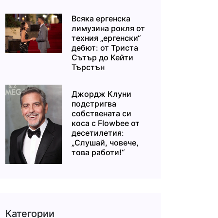
Всяка ергенска
лимузина рокля от
техния „ергенски“
дебют: от Триста
Сътър до Кейти
Търстън
Джордж Клуни
подстригва
собствената си
коса с Flowbee от
десетилетия:
„Слушай, човече,
това работи!“
Категории