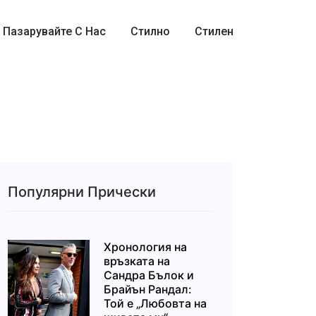
Пазарувайте С Нас
Стилно
Стилен
Популярни Прически
Хронология на
връзката на
Сандра Бълок и
Брайън Рандал:
Той е „Любовта на