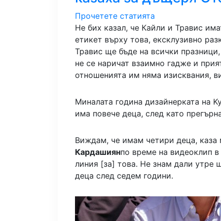
Прочетете статията
Не бих казал, че Кайли и Травис има
етикет върху това, ексклузивно разк
Травис ще бъде на всички празници,
не се наричат ​​взаимно гадже и при
отношенията им няма изисквания, ви
Миналата година дизайнерката на Ky
има повече деца, след като прегърн
Виждам, че имам четири деца, каза 
Кардашиян
по време на видеоклип в
линия [за] това. Не знам дали утре
деца след седем години.