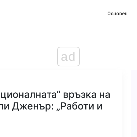
Основен
ad
ционалната“ връзка на
ли Дженър: „Работи и