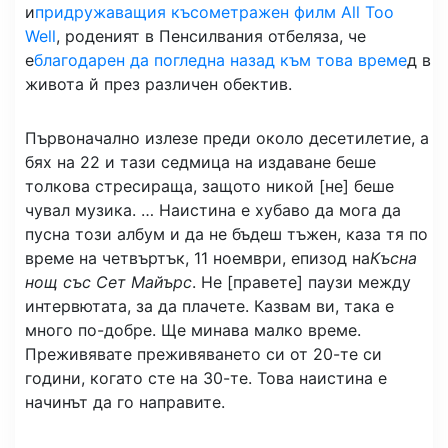
и
придружаващия късометражен филм All Too
Well
, роденият в Пенсилвания отбеляза, че
е
благодарен да погледна назад към това време
д в
живота й през различен обектив.
Първоначално излезе преди около десетилетие, а
бях на 22 и тази седмица на издаване беше
толкова стресираща, защото никой [не] беше
чувал музика. … Наистина е хубаво да мога да
пусна този албум и да не бъдеш тъжен, каза тя по
време на четвъртък, 11 ноември, епизод на
Късна
нощ със Сет Майърс
. Не [правете] паузи между
интервютата, за да плачете. Казвам ви, така е
много по-добре. Ще минава малко време.
Преживявате преживяването си от 20-те си
години, когато сте на 30-те. Това наистина е
начинът да го направите.