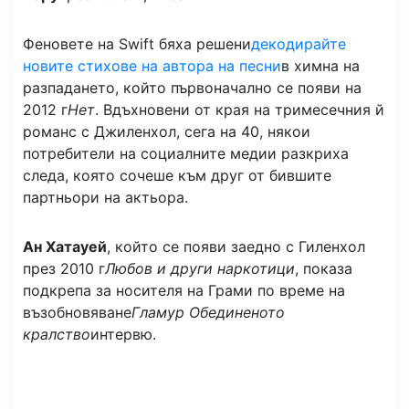
Феновете на Swift бяха решени
декодирайте
новите стихове на автора на песни
в химна на
разпадането, който първоначално се появи на
2012 г
Нет
. Вдъхновени от края на тримесечния й
романс с Джиленхол, сега на 40, някои
потребители на социалните медии разкриха
следа, която сочеше към друг от бившите
партньори на актьора.
Ан Хатауей
, който се появи заедно с Гиленхол
през 2010 г
Любов и други наркотици
, показа
подкрепа за носителя на Грами по време на
възобновяване
Гламур Обединеното
кралство
интервю.