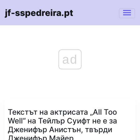
jf-sspedreira.pt
ad
Текстът на актрисата „All Too
Well“ на Тейлър Суифт не е за
Дженифър Анистън, твърди
Дженифър Майер