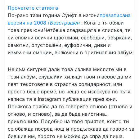
Прочетете статията
По-рано тази година Суифт я изгони
презаписана
версия на 2008 г
Безстрашен
. Когато тя обяви
това през юни
Нет
беше следващата в списъка, тя
си спомни всички щастливи, свободни, объркани,
самотни, опустошени, еуфорични, диви и
измъчени емоции, включени в оригиналния албум.
Не съм сигурна дали това излива мислите ми в
този албум, слушайки хиляди твои гласове да ми
пеят текстовете в страстна солидарност, или
просто беше време, но нещо се излекува по пътя,
написа тя в Instagram публикация през юни.
Понякога трябва да го говорите отново (отново и
отново, и отново), за да бъде наистина...
приключило. Подобно на твоя приятел, който ти
се обажда посред нощ и продължава да говори за
бившия им, просто не можех да спра да пиша.