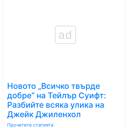
ad
Новото „Всичко твърде
добре“ на Тейлър Суифт:
Разбийте всяка улика на
Джейк Джиленхол
Прочетете статията