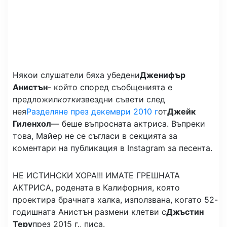
Някои слушатели бяха убедени
Дженифър
Анистън
- който според съобщенията е
предложил
котки
звездни съвети след
нея
Разделяне през декември 2010 г
от
Джейк
Гиленхол
— беше въпросната актриса. Въпреки
това, Майер не се съгласи в секцията за
коментари на публикация в Instagram за песента.
НЕ ИСТИНСКИ ХОРА!!! ИМАТЕ ГРЕШНАТА
АКТРИСА, родената в Калифорния, която
проектира брачната халка, използвана, когато 52-
годишната Анистън размени клетви с
Джъстин
Теру
през 2015 г., писа.