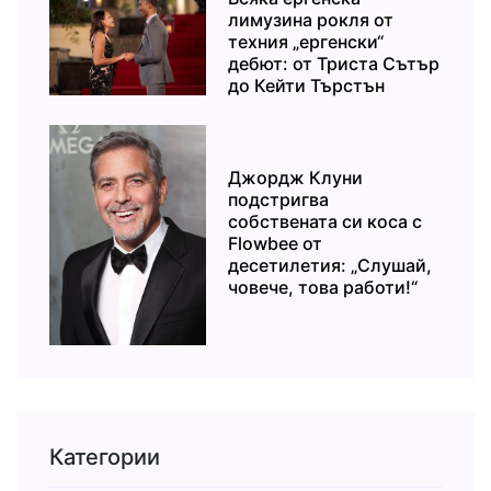
лимузина рокля от
техния „ергенски“
дебют: от Триста Сътър
до Кейти Търстън
Джордж Клуни
подстригва
собствената си коса с
Flowbee от
десетилетия: „Слушай,
човече, това работи!“
Категории