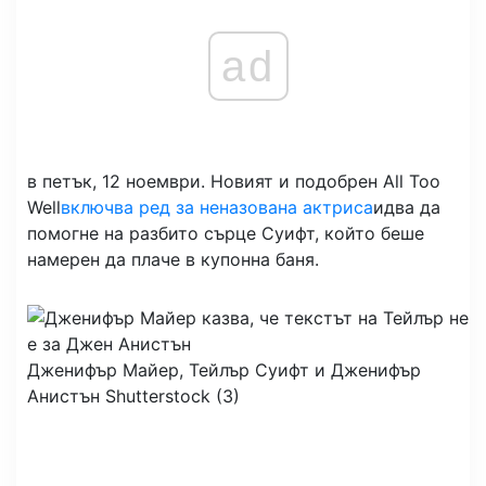
ad
в петък, 12 ноември. Новият и подобрен All Too
Well
включва ред за неназована актриса
идва да
помогне на разбито сърце Суифт, който беше
намерен да плаче в купонна баня.
Дженифър Майер, Тейлър Суифт и Дженифър
Анистън
Shutterstock (3)