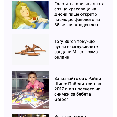
Гласът на оригиналната
спяща красавица на
Дисни пише открито
писмо до феновете на
86-ия си рожден ден
Tory Burch току-що
пусна ексклузивните
сандали Miller – само
онлайн
Запознайте се с Райли
Шинс: Победителят за
2017 г. в търсенето на
снимки за бебета
Gerber
Всяка ергенска