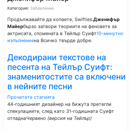
Категория:
Забавление
Продължавайте да копаете, Swifties.
Дженифър
Майер
бързо затвори теориите на феновете за
актрисата, спомената в Тейлър Суифт
10-минутно
изпълнение
на Всичко твърде добре.
Декодирани текстове на
песента на Тейлър Суифт:
знаменитостите са включени
в нейните песни
Прочетете статията
44-годишният дизайнер на бижута претегли
спекулациите, след като 31-годишната Суифт
отпадна
Червено (версия на Тейлър)