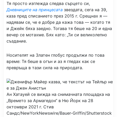
Тя просто изглежда следва сърцето си,
Дневниците на принцесата
звездата, сега на 39,
каза пред списанието през 2015 г. Срещнах я —
надявам се, че е добре да кажа това — когато тя
и Джейк бяха заедно. Тогава тя беше на 20 и една
вечер се мотахме. Бях като: „Ти си великолепно
създание.
Носителят на Златен глобус продължи по това
време: Тя беше в огън и аз я гледах как се
превръща в тази сила на природата.
Ан Хатауей се вижда на снимачната площадка на
„Времето за Армагедон“ в Ню Йорк на 28
октомври 2021 г.
Стив
Сандс/NewYorkNewswire/Bauer-Griffin/Shutterstock