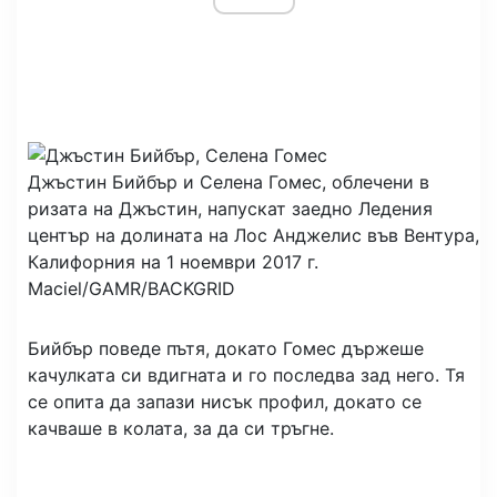
Джъстин Бийбър и Селена Гомес, облечени в
ризата на Джъстин, напускат заедно Ледения
център на долината на Лос Анджелис във Вентура,
Калифорния на 1 ноември 2017 г.
Maciel/GAMR/BACKGRID
Бийбър поведе пътя, докато Гомес държеше
качулката си вдигната и го последва зад него. Тя
се опита да запази нисък профил, докато се
качваше в колата, за да си тръгне.