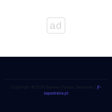
ad
Copyright ©2026 Всички Права Запазени |
jf-
sspedreira.pt