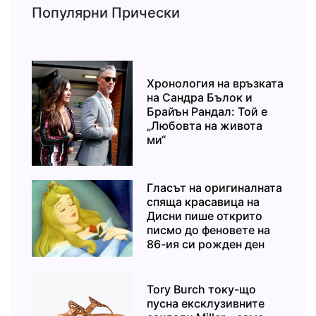
Популярни Прически
Хронология на връзката
на Сандра Бълок и
Брайън Рандал: Той е
„Любовта на живота
ми“
Гласът на оригиналната
спяща красавица на
Дисни пише открито
писмо до феновете на
86-ия си рожден ден
Tory Burch току-що
пусна ексклузивните