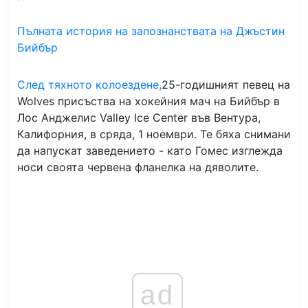
Пълната история на запознанствата на Джъстин
Бийбър
След тяхното колоездене,
25-годишният певец на
Wolves присъства на хокейния мач на Бийбър в
Лос Анджелис Valley Ice Center във Вентура,
Калифорния, в сряда, 1 ноември. Те бяха снимани
да напускат заведението - като Гомес изглежда
носи своята червена фланелка на дяволите.
ad