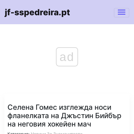
jf-sspedreira.pt
ad
Селена Гомес изглежда носи
фланелката на Джъстин Бийбър
на неговия хокейен мач
Категория:
Новини За Знаменитости