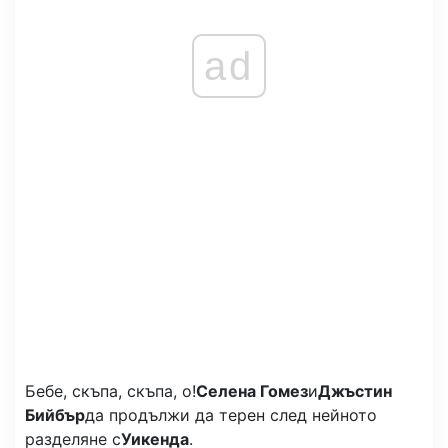
ad
Бебе, скъпа, скъпа, о!
Селена Гомез
и
Джъстин
Бийбър
да продължи да терен след нейното
разделяне с
Уикенда
.