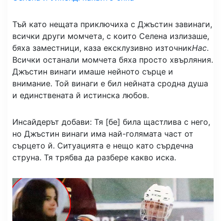
Тъй като нещата приключиха с Джъстин завинаги,
всички други момчета, с които Селена излизаше,
бяха заместници, каза ексклузивно източник
Нас
.
Всички останали момчета бяха просто хвърляния.
Джъстин винаги имаше нейното сърце и
внимание. Той винаги е бил нейната сродна душа
и единствената й истинска любов.
Инсайдерът добави: Тя [бе] била щастлива с него,
но Джъстин винаги има най-голямата част от
сърцето й. Ситуацията е нещо като сърдечна
струна. Тя трябва да разбере какво иска.