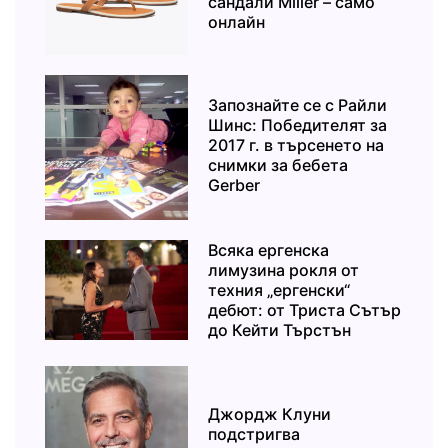
сандали Miller – само
онлайн
Запознайте се с Райли
Шинс: Победителят за
2017 г. в търсенето на
снимки за бебета
Gerber
Всяка ергенска
лимузина рокля от
техния „ергенски“
дебют: от Триста Сътър
до Кейти Търстън
Джордж Клуни
подстригва