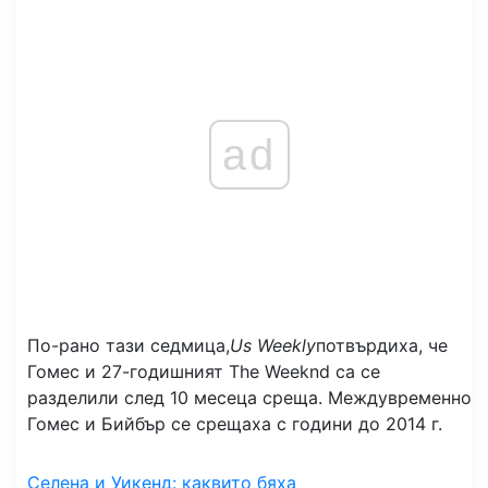
ad
По-рано тази седмица,
Us Weekly
потвърдиха, че
Гомес и 27-годишният The Weeknd са се
разделили след 10 месеца среща. Междувременно
Гомес и Бийбър се срещаха с години до 2014 г.
Селена и Уикенд: каквито бяха