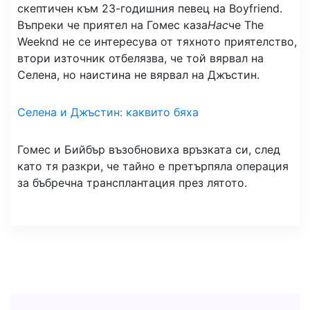
скептичен към 23-годишния певец на Boyfriend.
Въпреки че приятел на Гомес каза
Нас
че The
Weeknd не се интересува от тяхното приятелство,
втори източник отбелязва, че той вярвал на
Селена, но наистина не вярвал на Джъстин.
Селена и Джъстин: каквито бяха
Гомес и Бийбър възобновиха връзката си, след
като тя разкри, че тайно е претърпяла операция
за бъбречна трансплантация през лятото.