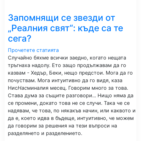
Запомнящи се звезди от
„Реалния свят“: къде са те
сега?
Прочетете статията
Случайно бяхме всички заедно, когато нещата
тръгнаха надолу. Ето защо продължавам да го
казвам - Хедър, Беки, нещо предстои. Мога да го
почуствам. Мога интуитивно да го видя, каза
Нис
Нас
миналия месец. Говорим много за това.
Става дума за същите разговори... Нищо няма да
се промени, докато това не се случи. Така че се
надявам, че това, по някакъв начин, или каквото и
да е, което идва в бъдеще, интуитивно, че можем
да говорим за решения на тези въпроси на
разделянето и разделението.