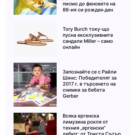
писмо до феновете на
86-ия си рожден ден
Tory Burch току-що
пусна ексклузивните
сандали Miller – само
онлайн
Запознайте се с Райли
Шинс: Победителят за
2017 г. в търсенето на
снимки за бебета
Gerber
Всяка ергенска
лимузина рокля от
техния „ергенски“
дебют: от Триста Сътър