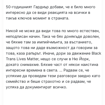
50-годишният Гарднър добави, че е било много
интересно да се види реакцията на всички в
такъв ключов момент в страната.
Никой не може да види това по много естествен,
неподписан начин. Така че бях донякъде доволен,
че бяхме там за импийчмънта, за въстанието,
защото това ни даде възможност да говорим за
това, каза рапърът. Иначе, дори за движение Black
Trans Lives Matter, нещо се случи в Ню Йорк,
докато снимахме. Бяхме част от някои наистина
интересни времена в света. … Радвам се, че
успяхме да проведем тези разговори заедно като
семейство и беше страхотно и се радвам, че
успяха да документират всичко.