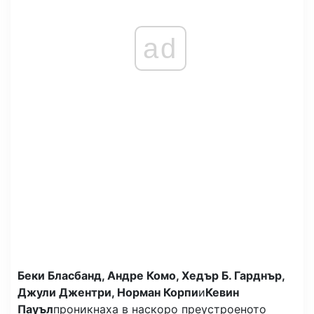
ad
Беки Бласбанд, Андре Комо, Хедър Б. Гарднър,
Джули Джентри, Норман Корпи
и
Кевин
Пауъл
проникнаха в наскоро преустроеното