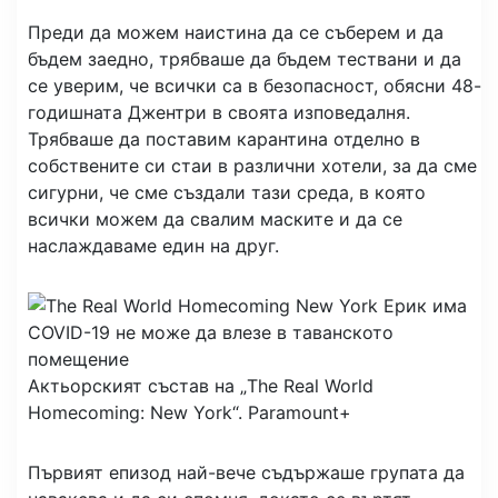
Преди да можем наистина да се съберем и да
бъдем заедно, трябваше да бъдем тествани и да
се уверим, че всички са в безопасност, обясни 48-
годишната Джентри в своята изповедалня.
Трябваше да поставим карантина отделно в
собствените си стаи в различни хотели, за да сме
сигурни, че сме създали тази среда, в която
всички можем да свалим маските и да се
наслаждаваме един на друг.
Актьорският състав на „The Real World
Homecoming: New York“.
Paramount+
Първият епизод най-вече съдържаше групата да