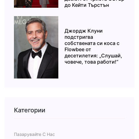
до Кейти Търстън
Джордж Клуни
подстригва
собствената си коса с
Flowbee от
десетилетия: „Слушай,
човече, това работи!“
Категории
Пазарувайте С Нас