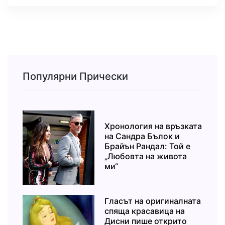
Популярни Прически
Хронология на връзката
на Сандра Бълок и
Брайън Рандал: Той е
„Любовта на живота
ми“
Гласът на оригиналната
спяща красавица на
Дисни пише открито