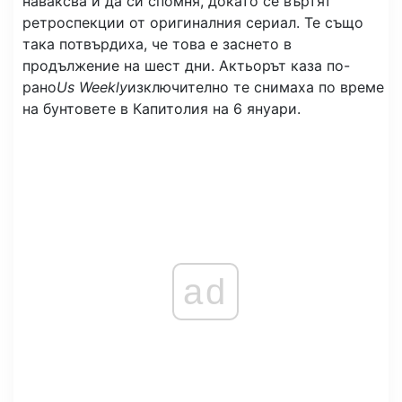
наваксва и да си спомня, докато се въртят
ретроспекции от оригиналния сериал. Те също
така потвърдиха, че това е заснето в
продължение на шест дни. Актьорът каза по-
рано
Us Weekly
изключително те снимаха по време
на бунтовете в Капитолия на 6 януари.
ad