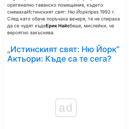
оригинално таванско помещение, където
снимаха
Истинският свят: Ню Йорк
през 1992 г.
След като обаче поръчаха вечеря, те не спираха
да се чудят къде
Ерик Найс
беше, мислейки, че
вероятно закъснява.
„Истинският свят: Ню Йорк“
Актьори: Къде са те сега?
ad