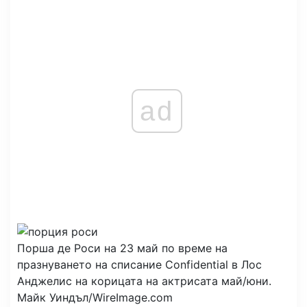
ad
Порша де Роси на 23 май по време на
празнуването на списание Confidential в Лос
Анджелис на корицата на актрисата май/юни.
Майк Уиндъл/WireImage.com