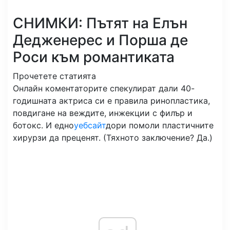
СНИМКИ: Пътят на Елън
Дедженерес и Порша де
Роси към романтиката
Прочетете статията
Онлайн коментаторите спекулират дали 40-
годишната актриса си е правила ринопластика,
повдигане на веждите, инжекции с филър и
ботокс. И едно
уебсайт
дори помоли пластичните
хирурзи да преценят. (Тяхното заключение? Да.)