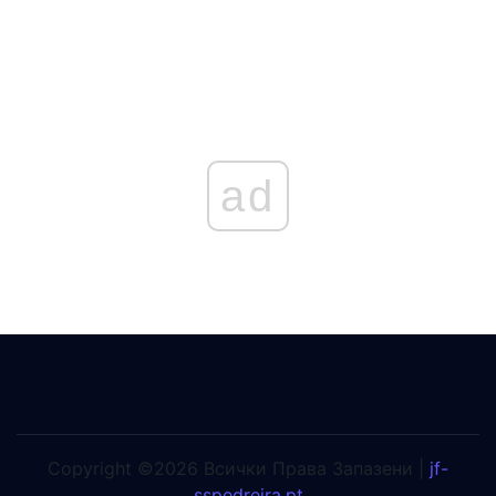
ad
Copyright ©2026 Всички Права Запазени |
jf-
sspedreira.pt