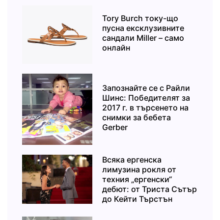
Tory Burch току-що
пусна ексклузивните
сандали Miller – само
онлайн
Запознайте се с Райли
Шинс: Победителят за
2017 г. в търсенето на
снимки за бебета
Gerber
Всяка ергенска
лимузина рокля от
техния „ергенски“
дебют: от Триста Сътър
до Кейти Търстън