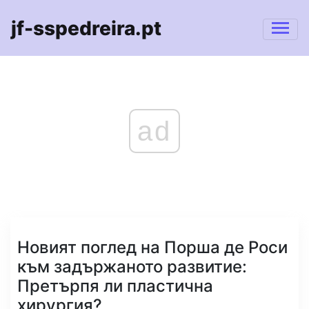
jf-sspedreira.pt
ad
Новият поглед на Порша де Роси
към задържаното развитие:
Претърпя ли пластична
хирургия?