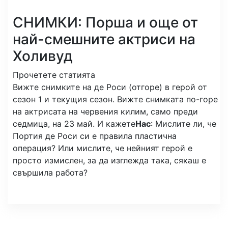
СНИМКИ: Порша и още от
най-смешните актриси на
Холивуд
Прочетете статията
Вижте снимките на де Роси (отгоре) в герой от
сезон 1 и текущия сезон. Вижте снимката по-горе
на актрисата на червения килим, само преди
седмица, на 23 май. И кажете
Нас
: Мислите ли, че
Портия де Роси си е правила пластична
операция? Или мислите, че нейният герой е
просто измислен, за да изглежда така, сякаш е
свършила работа?