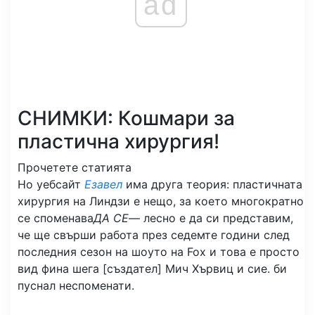
ad
СНИМКИ: Кошмари за
пластична хирургия!
Прочетете статията
Но уебсайт
Езавел
има друга теория: пластичната
хирургия на Линдзи е нещо, за което многократно
се споменава
ДА СЕ
— лесно е да си представим,
че ще свърши работа през седемте години след
последния сезон на шоуто на Fox и това е просто
вид фина шега [създател] Мич Хървиц и сие. би
пуснал неспоменати.