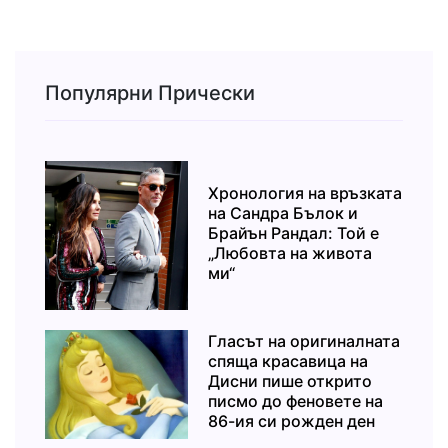
Популярни Прически
Хронология на връзката
на Сандра Бълок и
Брайън Рандал: Той е
„Любовта на живота
ми“
Гласът на оригиналната
спяща красавица на
Дисни пише открито
писмо до феновете на
86-ия си рожден ден