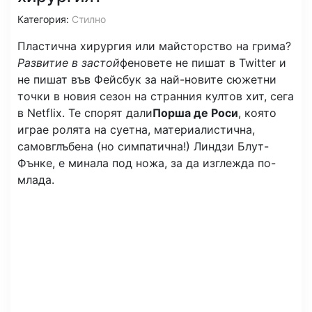
Категория:
Стилно
Пластична хирургия или майсторство на грима?
Развитие в застой
феновете не пишат в Twitter и
не пишат във Фейсбук за най-новите сюжетни
точки в новия сезон на странния култов хит, сега
в Netflix. Те спорят дали
Порша де Роси
, която
играе ролята на суетна, материалистична,
самовглъбена (но симпатична!) Линдзи Блут-
Фънке, е минала под ножа, за да изглежда по-
млада.