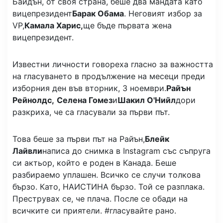
Байдън, от своя страна, беше два мандата като
вицепрезидент
Барак Обама
. Неговият избор за
VP,
Камала Харис,
ще бъде първата жена
вицепрезидент.
Известни личности говореха гласно за важността
на гласуването в продължение на месеци преди
изборния ден във вторник, 3 ноември.
Райън
Рейнолдс,
Селена Гомез
и
Шакил О'Нийл
дори
разкриха, че са гласували за първи път.
Това беше за първи път на Райън,
Блейк
Лайвли
написа до снимка в Instagram със съпруга
си актьор, който е роден в Канада. Беше
разбираемо уплашен. Всичко се случи толкова
бързо. Като, НАИСТИНА бързо. Той се разплака.
Преструвах се, че плача. После се обади на
всичките си приятели. #гласувайте рано.