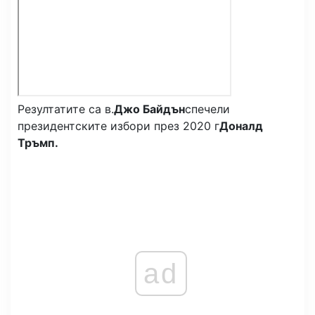
Резултатите са в.
Джо Байдън
спечели
президентските избори през 2020 г
Доналд
Тръмп.
ad