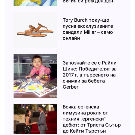
86-ия си рожден ден
Tory Burch току-що
пусна ексклузивните
сандали Miller – само
онлайн
Запознайте се с Райли
Шинс: Победителят за
2017 г. в търсенето на
снимки за бебета
Gerber
Всяка ергенска
лимузина рокля от
техния „ергенски“
дебют: от Триста Сътър
до Кейти Търстън