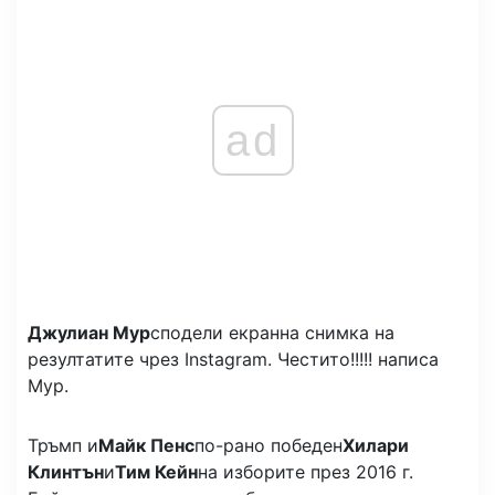
ad
Джулиан Мур
сподели екранна снимка на
резултатите чрез Instagram. Честито!!!!! написа
Мур.
Тръмп и
Майк Пенс
по-рано победен
Хилари
Клинтън
и
Тим Кейн
на изборите през 2016 г.