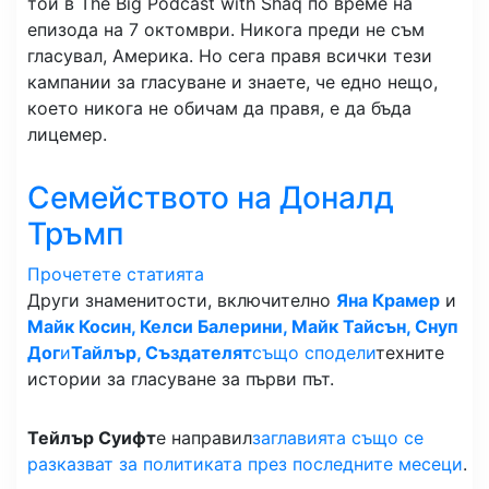
той в The Big Podcast with Shaq по време на
епизода на 7 октомври. Никога преди не съм
гласувал, Америка. Но сега правя всички тези
кампании за гласуване и знаете, че едно нещо,
което никога не обичам да правя, е да бъда
лицемер.
Семейството на Доналд
Тръмп
Прочетете статията
Други знаменитости, включително
Яна Крамер
и
Майк Косин, Келси Балерини, Майк Тайсън, Снуп
Дог
и
Тайлър, Създателят
също сподели
техните
истории за гласуване за първи път.
Тейлър Суифт
е направил
заглавията също се
разказват за политиката през последните месеци
.