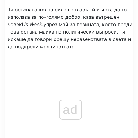
Тя осъзнава колко силен е гласът й и иска да го
използва за по-голямо добро, каза вътрешен
човек
Us Weekly
през май за певицата, която преди
това остана майка по политически въпроси. Тя
искаше да говори срещу неравенствата в света и
да подкрепи малцинствата.
ad