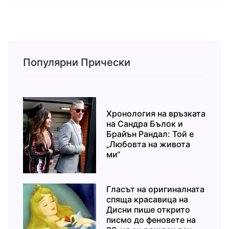
Популярни Прически
Хронология на връзката
на Сандра Бълок и
Брайън Рандал: Той е
„Любовта на живота
ми“
Гласът на оригиналната
спяща красавица на
Дисни пише открито
писмо до феновете на