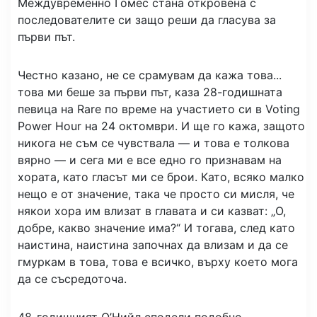
Междувременно Гомес стана откровена с
последователите си защо реши да гласува за
първи път.
Честно казано, не се срамувам да кажа това...
това ми беше за първи път, каза 28-годишната
певица на Rare по време на участието си в Voting
Power Hour на 24 октомври. И ще го кажа, защото
никога не съм се чувствала — и това е толкова
вярно — и сега ми е все едно го признавам на
хората, като гласът ми се брои. Като, всяко малко
нещо е от значение, така че просто си мисля, че
някои хора им влизат в главата и си казват: „О,
добре, какво значение има?“ И тогава, след като
наистина, наистина започнах да влизам и да се
гмуркам в това, това е всичко, върху което мога
да се съсредоточа.