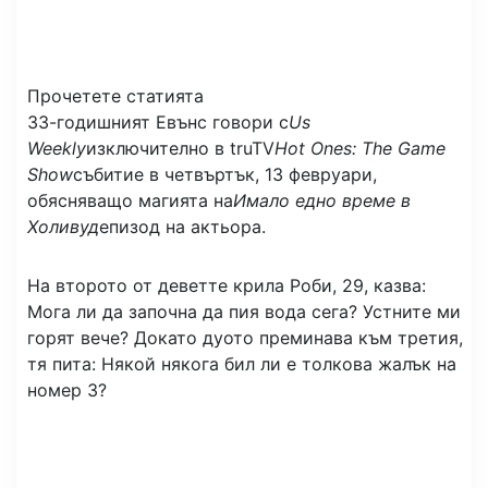
Прочетете статията
33-годишният Евънс говори с
Us
Weekly
изключително в truTV
Hot Ones: The Game
Show
събитие в четвъртък, 13 февруари,
обясняващо магията на
Имало едно време в
Холивуд
епизод на актьора.
На второто от деветте крила Роби, 29, казва:
Мога ли да започна да пия вода сега? Устните ми
горят вече? Докато дуото преминава към третия,
тя пита: Някой някога бил ли е толкова жалък на
номер 3?