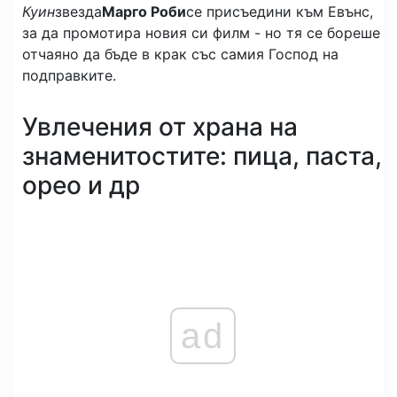
Куин
звезда
Марго Роби
се присъедини към Евънс,
за да промотира новия си филм - но тя се бореше
отчаяно да бъде в крак със самия Господ на
подправките.
Увлечения от храна на
знаменитостите: пица, паста,
орео и др
ad