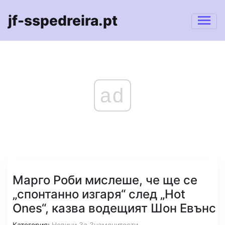
jf-sspedreira.pt
ad
Марго Роби мислеше, че ще се
„спонтанно изгаря“ след „Hot
Ones“, казва водещият Шон Евънс
Категория:
Новини За Знаменитости