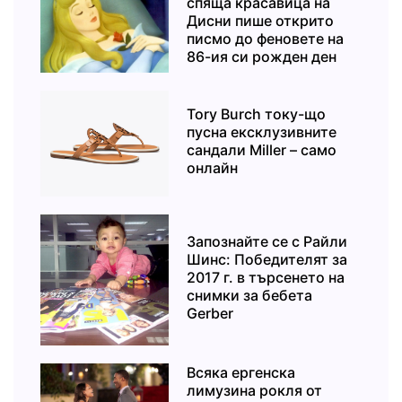
спяща красавица на
Дисни пише открито
писмо до феновете на
86-ия си рожден ден
Tory Burch току-що
пусна ексклузивните
сандали Miller – само
онлайн
Запознайте се с Райли
Шинс: Победителят за
2017 г. в търсенето на
снимки за бебета
Gerber
Всяка ергенска
лимузина рокля от