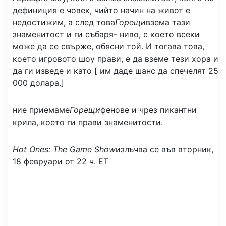
дефиниция е човек, чийто начин на живот е
недостижим, а след това
Горещи
взема тази
знаменитост и ги събаря
- ниво, с което всеки
може да се свърже, обясни той. И тогава това,
което игровото шоу прави, е да вземе тези хора и
да ги изведе и като [ им даде шанс да спечелят 25
000 долара.]
ние приемаме
Горещи
фенове и чрез пикантни
крила, което ги прави знаменитости.
Hot Ones: The Game Show
излъчва се във вторник,
18 февруари от 22 ч. ЕТ