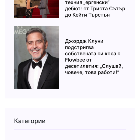
техния „ергенски“
дебют: от Триста Сътър
до Кейти Търстън
Джордж Клуни
подстригва
собствената си коса с
Flowbee от
десетилетия: „Слушай,
човече, това работи!“
Категории