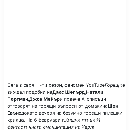
Сега в своя 11-ти сезон, феномен YouTube
Горещи
е
виждал подобни на
Дакс Шепърд
,
Натали
Портман
,
Джон Мейър
и повече A-списъци
отговарят на горящи въпроси от домакина
Шон
Евънс
докато вечеря на безумно горещи пилешки
крилца. На 6 февруари г.
Хищни птици
:
И
фантастичната еманципация на Харли