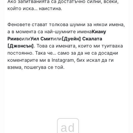
Ако запитванията са достатъчно силни, всеки,
който иска... наистина.
Феновете стават толкова шумни за някои имена,
а в момента са най-шумните имена
Киану
Риивс
или
Уил Смит
или
[Дуейн] Скалата
[Джонсън]
. Това са имената, които ми туитваха
постоянно. Така че... само за да не са досадни
коментарите ми в Instagram, бих искал да ги
взема, пошегува се той.
ad