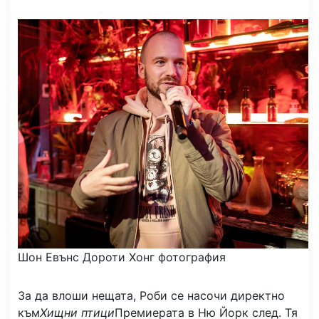
Шон Евънс
Дороти Хонг фотография
За да влоши нещата, Роби се насочи директно
към
Хищни птици
Премиерата в Ню Йорк след. Тя