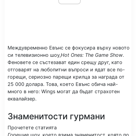
Междувременно Евънс се фокусира върху новото
си телевизионно шоу,
Hot Ones: The Game Show
.
Феновете се състезават един срещу друг, като
отговарят на любопитни въпроси и ядат все по-
горещи, сериозно парещи крилца за награда от
25 000 долара. Това, което Евънс обича най-
много в него: Wings могат да бъдат страхотен
еквалайзер.
Знаменитости гурмани
Прочетете статията
Горещи
е шоу, което взима знаменитост, която по