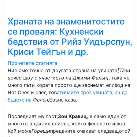
Храната на знаменитостите
се проваля: Кухненски
бедствия от Рийз Уидърспун,
Криси Тейгън и др.
Прочетете статията
Ние сме точно от другата страна на улицата
[Тази
вечер шоу с участието на Джими Фалън]
, така че
много пъти хората просто ще заснемат епизод на
Hot Ones и след това
тичайте през улицата, за да
бъдете на
Фалън,
Евънс каза.
Последният му гост,
Зои Кравиц
, е само един от
многото в дългия списък, който феновете искат.
Кой може
Горещи
преданите очакват следващото?