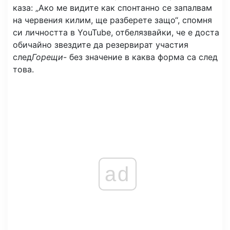
каза: „Ако ме видите как спонтанно се запалвам
на червения килим, ще разберете защо“, спомня
си личността в YouTube, отбелязвайки, че е доста
обичайно звездите да резервират участия
след
Горещи
- без значение в каква форма са след
това.
ad