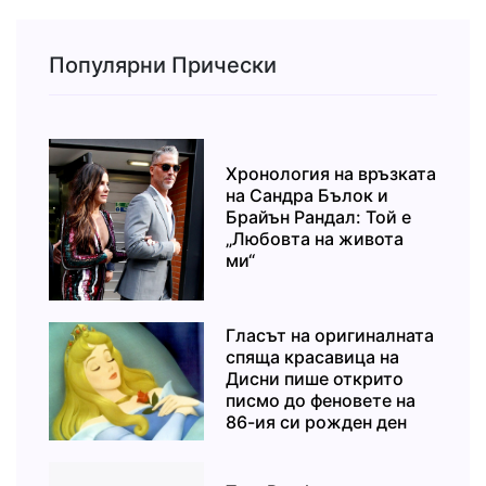
Популярни Прически
Хронология на връзката
на Сандра Бълок и
Брайън Рандал: Той е
„Любовта на живота
ми“
Гласът на оригиналната
спяща красавица на
Дисни пише открито
писмо до феновете на
86-ия си рожден ден