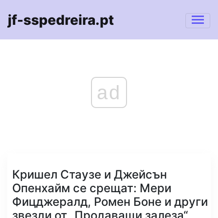
jf-sspedreira.pt
ad
Кришел Стаузе и Джейсън
Опенхайм се срещат: Мери
Фицджералд, Ромен Боне и други
звезди от „Продаващи залеза“