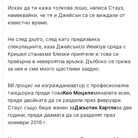
Исках да ти кажа толкова лошо, написа Стауз,
намеквайки, че тя и Джейсън са се виждали от
известно време.
Не след дълго, след като предизвика
спекулациите, каза Джейсън
Us Weekly
в сряда с
Кришел станахме близки приятели и това се
превърна в невероятна връзка. Дълбоко се грижа
за нея и сме много щастливи заедно.
В
В процес на изграждане
автор с професионална
танцьорка преди това
Кео Моцепе
миналата есен,
преди двойката да се раздели през февруари.
Стаус също беше женен за
Джъстин Хартли
за две
години, преди двамата да се разделят през
ноември 2019 г.