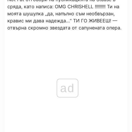
сряда, като написа: OMG CHRISHELL !!!!!!!!! Ти на
моята шушулка „да, напълно съм необвързан,
кравис ми дава надежда…“ ТИ ГО ЖИВЕЕШ! —
отвърна скромно звездата от сапунената опера.
ad