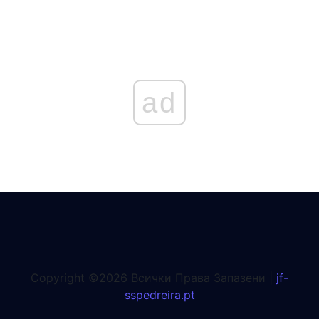
ad
Copyright ©2026 Всички Права Запазени |
jf-
sspedreira.pt