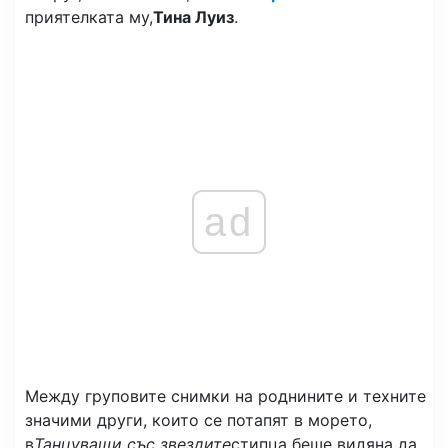
приятелката му,
Тина Луиз
.
ad
Между груповите снимки на роднините и техните
значими други, които се потапят в морето,
в
Танцуващи със звездите
стипца беше видяна да