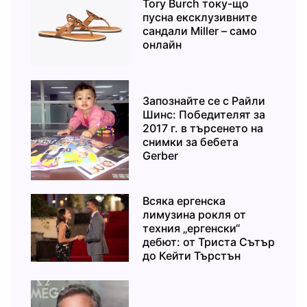
Tory Burch току-що
пусна ексклузивните
сандали Miller – само
онлайн
Запознайте се с Райли
Шинс: Победителят за
2017 г. в търсенето на
снимки за бебета
Gerber
Всяка ергенска
лимузина рокля от
техния „ергенски“
дебют: от Триста Сътър
до Кейти Търстън