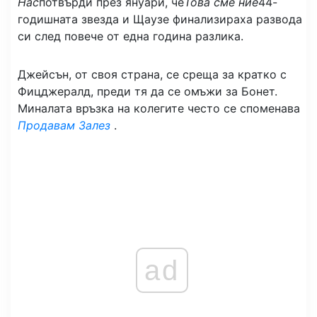
Нас
потвърди през януари, че
Това сме ние
44-
годишната звезда и Щаузе финализираха развода
си след повече от една година разлика.
Джейсън, от своя страна, се среща за кратко с
Фицджералд, преди тя да се омъжи за Бонет.
Миналата връзка на колегите често се споменава
Продавам Залез
.
ad