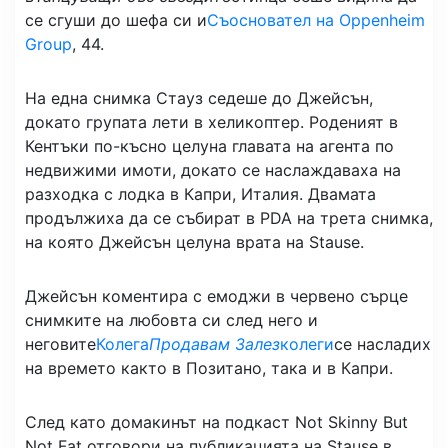
се сгуши до шефа си и
Съосновател на Oppenheim
Group
, 44.
На една снимка Стауз седеше до Джейсън,
докато групата лети в хеликоптер. Роденият в
Кентъки по-късно целуна главата на агента по
недвижими имоти, докато се наслаждаваха на
разходка с лодка в Капри, Италия. Двамата
продължиха да се събират в PDA на трета снимка,
на която Джейсън целуна врата на Stause.
Джейсън коментира с емоджи в червено сърце
снимките на любовта си след него и
неговите
Колега
Продавам Залез
колеги
се насладих
на времето както в Позитано, така и в Капри.
След като домакинът на подкаст Not Skinny But
Not Fat отговори на публикацията на Stause в