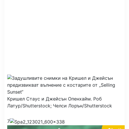
Кришел Стаус и Джейсън Опенхайм.
Роб
Латур/Shutterstock; Челси Лорън/Shutterstock
7