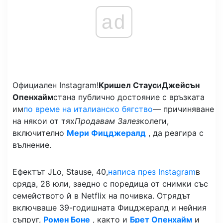
ad
Официален Instagram!
Кришел Стаус
и
Джейсън
Опенхайм
стана публично достояние с връзката
им
по време на италианско бягство
— причиняване
на някои от тях
Продавам Залез
колеги,
включително
Мери Фицджералд
, да реагира с
вълнение.
Ефектът JLo, Stause, 40,
написа през Instagram
в
сряда, 28 юли, заедно с поредица от снимки със
семейството й в Netflix на почивка. Отрядът
включваше 39-годишната Фицджералд и нейния
съпруг,
Ромен Боне
, както и
Брет Опенхайм
и