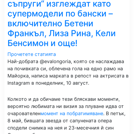
съпруги“ изглеждат като
супермодели по бански –
включително Бетени
Франкъл, Лиза Рина, Кели
Бенсимон и още!
Прочетете статията
Най-добрата @evalongoria, която се наслаждава
на почивката си, облечена гола на едно рамо на
Майорка, написа марката в репост на актрисата в
Instagram в понеделник, 10 август.
Колкото и да обичаме тези бляскави моменти,
вероятно любимата ни визия за плуване идва от
очарователен
момент на побратимяване
. В петък,
8 май, бившата звезда от сапунената опера
сподели снимка на нея и 23-месечния й син