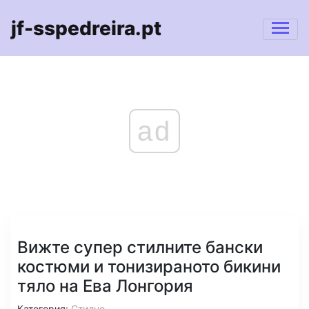
jf-sspedreira.pt
ad
Вижте супер стилните бански
костюми и тонизираното бикини
тяло на Ева Лонгория
Категория:
Стилно