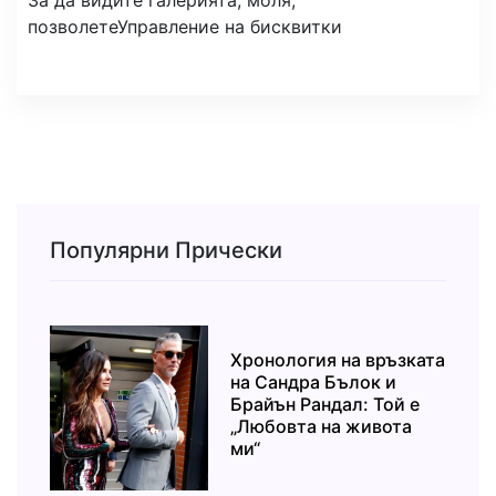
За да видите галерията, моля,
позволете
Управление на бисквитки
Популярни Прически
Хронология на връзката
на Сандра Бълок и
Брайън Рандал: Той е
„Любовта на живота
ми“