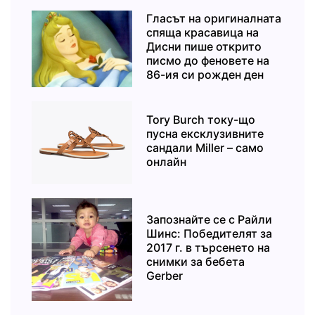
Гласът на оригиналната
спяща красавица на
Дисни пише открито
писмо до феновете на
86-ия си рожден ден
Tory Burch току-що
пусна ексклузивните
сандали Miller – само
онлайн
Запознайте се с Райли
Шинс: Победителят за
2017 г. в търсенето на
снимки за бебета
Gerber