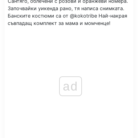
Сантяго, облечени с розови и оранжеви номера.
Започвайки уикенда рано, тя написа снимката.
Банските костюми са от @kokotribe Най-накрая
съвпадащ комплект за мама и момченце!
ad