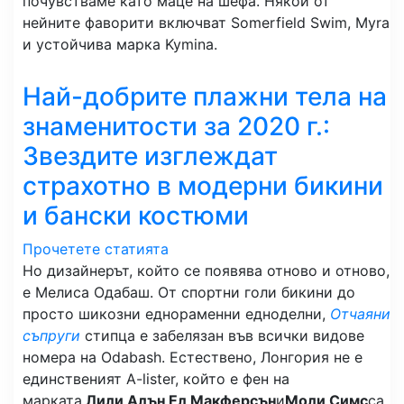
почувстваме като маце на шефа. Някои от
нейните фаворити включват Somerfield Swim, Myra
и устойчива марка Kymina.
Най-добрите плажни тела на
знаменитости за 2020 г.:
Звездите изглеждат
страхотно в модерни бикини
и бански костюми
Прочетете статията
Но дизайнерът, който се появява отново и отново,
е Мелиса Одабаш. От спортни голи бикини до
просто шикозни еднораменни едноделни,
Отчаяни
съпруги
стипца е забелязан във всички видове
номера на Odabash. Естествено, Лонгория не е
единственият A-lister, който е фен на
марката.
Лили Алън
,
Ел Макферсън
и
Моли Симс
са