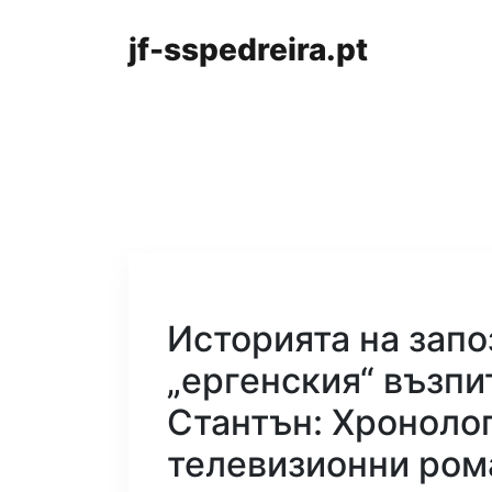
jf-sspedreira.pt
Историята на запо
„ергенския“ възпи
Стантън: Хронолог
телевизионни рома