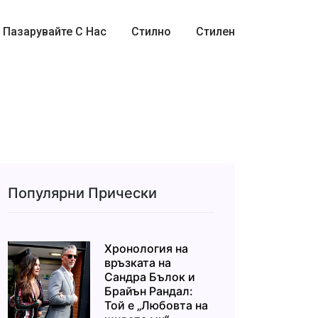
Пазарувайте С Нас
Стилно
Стилен
Популярни Прически
Хронология на
връзката на
Сандра Бълок и
Брайън Рандал:
Той е „Любовта на