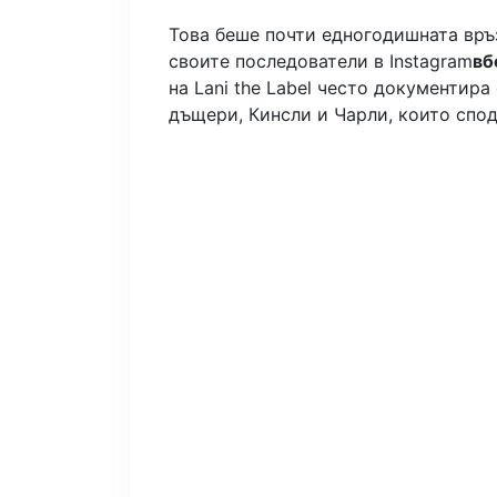
Това беше почти едногодишната връ
своите последователи в Instagram
вб
на Lani the Label често документир
дъщери, Кинсли и Чарли, които спод