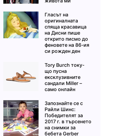
живота ми“
Гласът на
оригиналната
спяща красавица
на Дисни пише
открито писмо до
феновете на 86-ия
си рожден ден
Tory Burch току-
що пусна
ексклузивните
сандали Miller –
само онлайн
Запознайте се с
Райли Шинс:
Победителят за
2017 г. в търсенето
на снимки за
бебета Gerber