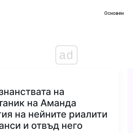
Основен
ad
знанствата на
таник на Аманда
ия на нейните риалити
нси и отвъд него