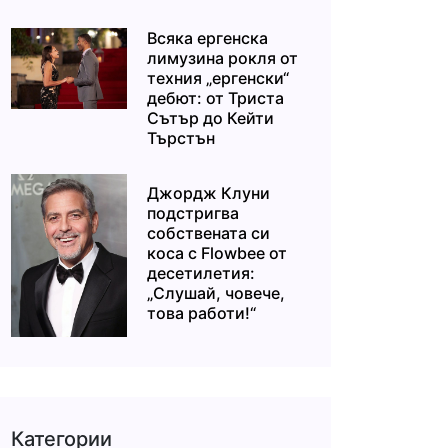
Всяка ергенска
лимузина рокля от
техния „ергенски“
дебют: от Триста
Сътър до Кейти
Търстън
Джордж Клуни
подстригва
собствената си
коса с Flowbee от
десетилетия:
„Слушай, човече,
това работи!“
Категории