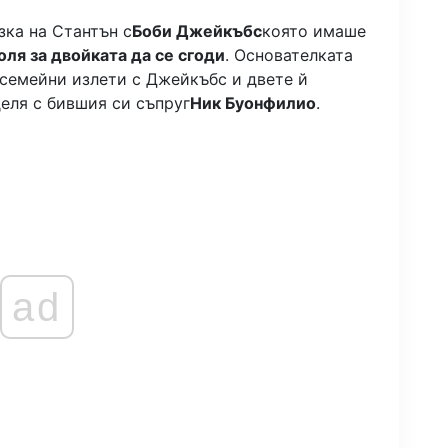
зка на Стантън с
Боби Джейкъбс
която имаше
оля за двойката да се сгоди
. Основателката
а семейни излети с Джейкъбс и двете й
еля с бившия си съпруг
Ник Буонфилио
.
ad