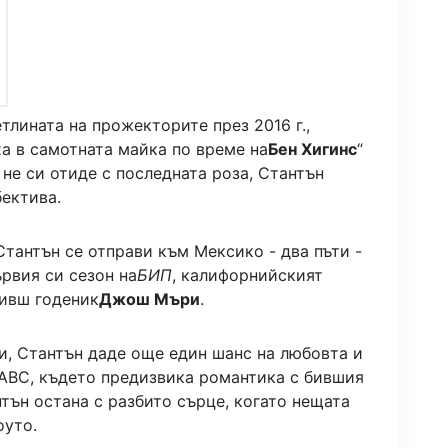
тлината на прожекторите през 2016 г.,
а в самотната майка по време на
Бен Хигинс
“
 не си отиде с последната роза, Стантън
ектива.
 Стантън се отправи към Мексико - два пъти -
ървия си сезон на
БИП
, калифорнийският
бивш годеник
Джош Мъри
.
и, Стантън даде още един шанс на любовта и
 ABC, където предизвика романтика с бившия
тън остана с разбито сърце, когато нещата
оуто.