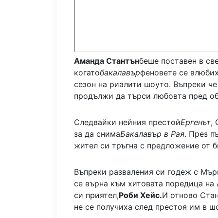
Аманда Стантън
беше поставен в све
когато
бакалавър
феновете се влюбих
сезон на риалити шоуто. Въпреки че
продължи да търси любовта пред об
Следвайки нейния престой
Ергенът
,
за да снима
Бакалавър в Рая
. През п
жител си тръгна с предложение от 
Въпреки разваления си годеж с Мър
се върна към хитовата поредица на
си приятел,
Роби Хейс.
И отново Стан
не се получиха след престоя им в ш