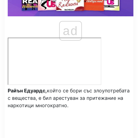
ad
Райън Едуардс,
който се бори със злоупотребата
с вещества, е бил арестуван за притежание на
наркотици многократно.