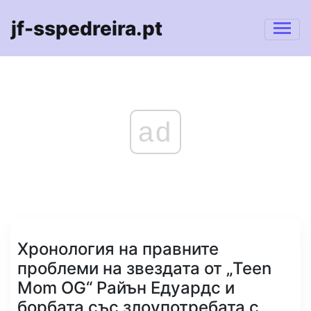
jf-sspedreira.pt
ad
Хронология на правните
проблеми на звездата от „Teen
Mom OG“ Райън Едуардс и
борбата със злоупотребата с