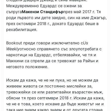
Междувременно Едуардс се ожени за
съпруга
Макензи Стандифър
през май 2017 г. Тя
роди първото им дете заедно, син на име Джагър,
през октомври 2018 г., докато Едуардс беше в
рехабилитация.
Bookout преди говори изключително с
Us
Weekly
относно справянето със злоупотребата с
наркотици на Едуардс, отбелязвайки, че тя и
Маккини са спрели да се тревожат за Райън и
неговото положение.
Искам да кажа, че не ни пука, но не можем да
живеем живота си постоянно мислейки за,
тревожейки се или разпитвайки възрастен мъж,
обясни тя през септември 2018 г. Искам да кажа,
че не е това, което искаме да бъде животът ни и
така ние знаем какво знаем и от другата страна