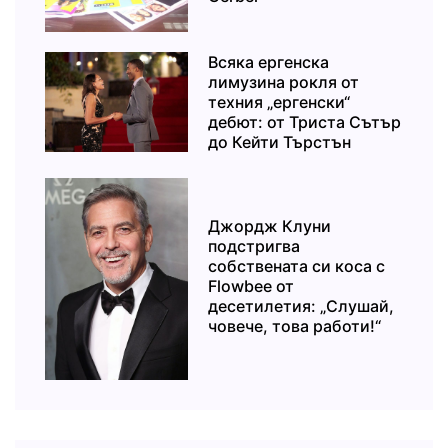
Всяка ергенска
лимузина рокля от
техния „ергенски“
дебют: от Триста Сътър
до Кейти Търстън
Джордж Клуни
подстригва
собствената си коса с
Flowbee от
десетилетия: „Слушай,
човече, това работи!“