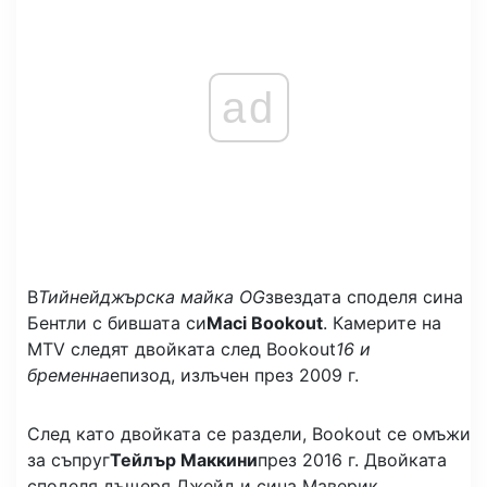
ad
В
Тийнейджърска майка OG
звездата споделя сина
Бентли с бившата си
Maci Bookout
. Камерите на
MTV следят двойката след Bookout
16 и
бременна
епизод, излъчен през 2009 г.
След като двойката се раздели, Bookout се омъжи
за съпруг
Тейлър Маккини
през 2016 г. Двойката
споделя дъщеря Джейд и сина Маверик.