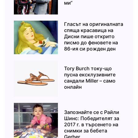
ми“
Гласът на оригиналната
спяща красавица на
Дисни пише открито
писмо до феновете на
86-ия си рожден ден
Tory Burch току-що
пусна ексклузивните
сандали Miller – само
онлайн
Запознайте се с Райли
Шинс: Победителят за
2017 г. в търсенето на
снимки за бебета
Gerber