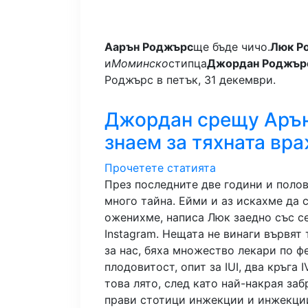
Аарън Роджърс
ще бъде чичо.
Люк Р
и
Моминско
стипца
Джордан Роджър
Роджърс в петък, 31 декември.
Джордан срещу Арън
знаем за тяхната вр
Прочетете статията
През последните две години и поло
много тайна. Ейми и аз искахме да 
оженихме, написа Люк заедно със с
Instagram. Нещата не винаги вървят 
за нас, бяха множество лекари по ф
плодовитост, опит за IUI, два кръга 
това лято, след като най-накрая за
прави стотици инжекции и инжекции