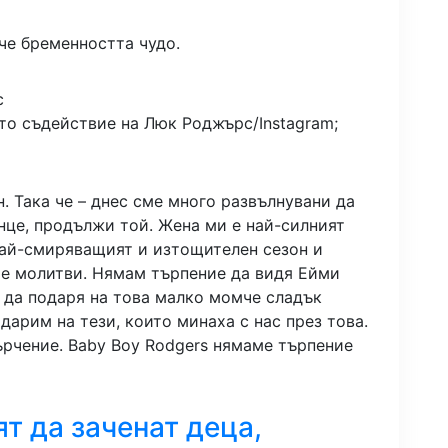
че бременността чудо.
то съдействие на Люк Роджърс/Instagram;
. Така че – днес сме много развълнувани да
нце, продължи той. Жена ми е най-силният
 най-смиряващият и изтощителен сезон и
те молитви. Нямам търпение да видя Ейми
 да подаря на това малко момче сладък
дарим на тези, които минаха с нас през това.
ърчение. Baby Boy Rodgers нямаме търпение
ят да заченат деца,