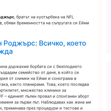
оджърс
, братът на куотърбека на NFL
с
, обяви бременността на съпругата си Ейми
 Роджърс: Всичко, което
ажда
вина държахме борбата си с безплодието
създадем семейство от деня, в който се
ерия от снимки на Ейми и сонограма в
така, както планираме. Това, което последва
ертилитет, множество клиники за
IVF – единият пълен провал и спонтанен аборт
бременя за първи път. Наблюдавах как жена ми
, преминава през процедури и тестове и