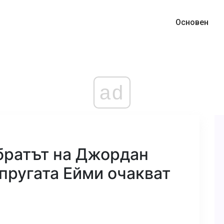
Основен
ad
братът на Джордан
пругата Ейми очакват