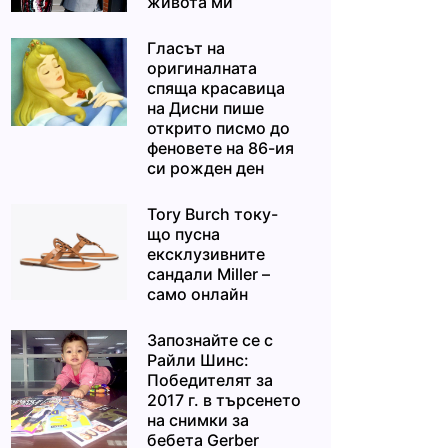
живота ми“
Гласът на
оригиналната
спяща красавица
на Дисни пише
открито писмо до
феновете на 86-ия
си рожден ден
Tory Burch току-
що пусна
ексклузивните
сандали Miller –
само онлайн
Запознайте се с
Райли Шинс:
Победителят за
2017 г. в търсенето
на снимки за
бебета Gerber