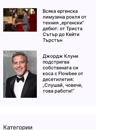
Всяка ергенска
лимузина рокля от
техния „ергенски“
дебют: от Триста
Сътър до Кейти
Търстън
Джордж Клуни
подстригва
собствената си
коса с Flowbee от
десетилетия:
„Слушай, човече,
това работи!“
Категории