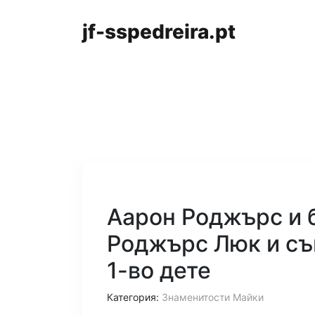
jf-sspedreira.pt
Аарон Роджърс и 
Роджърс Люк и съ
1-во дете
Категория:
Знаменитости Майки