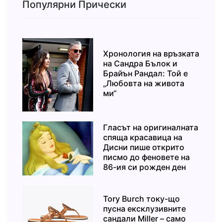
Популярни Прически
Хронология на връзката
на Сандра Бълок и
Брайън Рандал: Той е
„Любовта на живота
ми“
Гласът на оригиналната
спяща красавица на
Дисни пише открито
писмо до феновете на
86-ия си рожден ден
Tory Burch току-що
пусна ексклузивните
сандали Miller – само