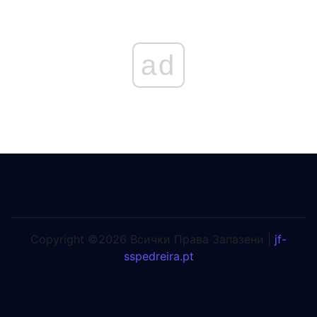
ad
Copyright ©2026 Всички Права Запазени |
jf-
sspedreira.pt