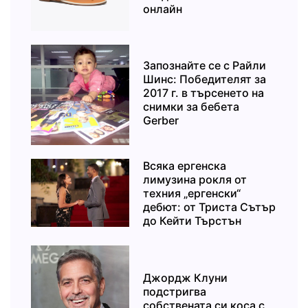
онлайн
Запознайте се с Райли
Шинс: Победителят за
2017 г. в търсенето на
снимки за бебета
Gerber
Всяка ергенска
лимузина рокля от
техния „ергенски“
дебют: от Триста Сътър
до Кейти Търстън
Джордж Клуни
подстригва
собствената си коса с