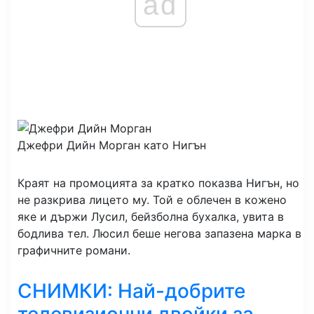
ad
Джефри Дийн Морган като Нигън
Краят на промоцията за кратко показва Нигън, но
не разкрива лицето му. Той е облечен в кожено
яке и държи Лусил, бейзболна бухалка, увита в
бодлива тел. Люсил беше негова запазена марка в
графичните романи.
СНИМКИ: Най-добрите
телевизионни двойки за