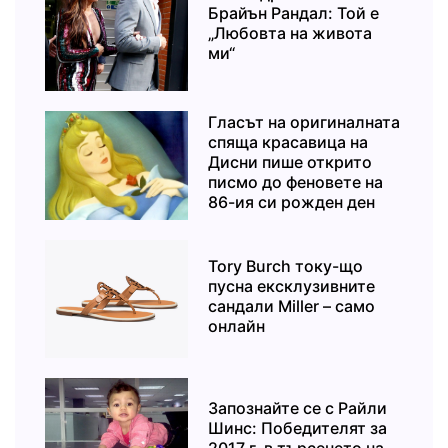
Брайън Рандал: Той е
„Любовта на живота
ми“
Гласът на оригиналната
спяща красавица на
Дисни пише открито
писмо до феновете на
86-ия си рожден ден
Tory Burch току-що
пусна ексклузивните
сандали Miller – само
онлайн
Запознайте се с Райли
Шинс: Победителят за