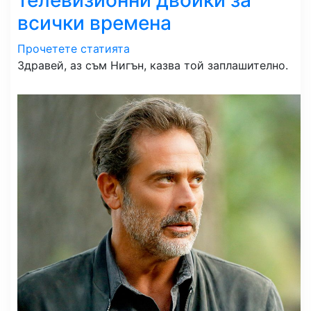
всички времена
Прочетете статията
Здравей, аз съм Нигън, казва той заплашително.