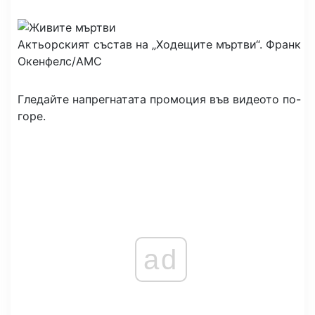
Актьорският състав на „Ходещите мъртви“.
Франк
Окенфелс/AMC
Гледайте напрегнатата промоция във видеото по-
горе.
ad