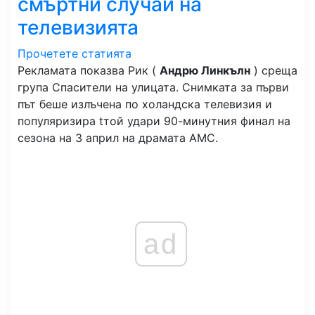
смъртни случаи на
телевизията
Прочетете статията
Рекламата показва Рик (
Андрю Линкълн
) среща
група Спасители на улицата. Снимката за първи
път беше излъчена по холандска телевизия и
популяризира t
той удари 90-минутния финал на
сезона на 3 април на драмата AMC.
ad