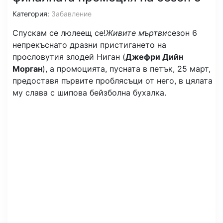
Категория:
Забавление
Спускам се люлеещ се!
Живите мъртви
сезон 6
непрекъснато дразни пристигането на
прословутия злодей Ниган (
Джефри Дийн
Морган
), а промоцията, пусната в петък, 25 март,
предоставя първите проблясъци от него, в цялата
му слава с шипова бейзболна бухалка.