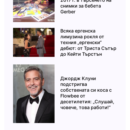
2017 г. в търсенето на
снимки за бебета
Gerber
Всяка ергенска
лимузина рокля от
техния „ергенски“
дебют: от Триста Сътър
до Кейти Търстън
Джордж Клуни
подстригва
собствената си коса с
Flowbee от
десетилетия: „Слушай,
човече, това работи!“