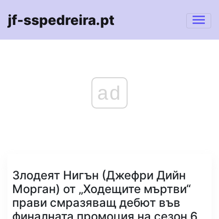
jf-sspedreira.pt
ad
Злодеят Нигън (Джефри Дийн
Морган) от „Ходещите мъртви“
прави смразяващ дебют във
финалната промоция на сезон 6