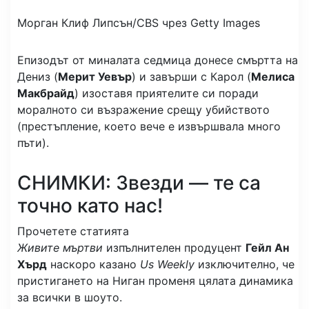
Морган
Клиф Липсън/CBS чрез Getty Images
Епизодът от миналата седмица донесе смъртта на
Дениз (
Мерит Уевър
) и завърши с Карол (
Мелиса
Макбрайд
) изоставя приятелите си поради
моралното си възражение срещу убийството
(престъпление, което вече е извършвала много
пъти).
СНИМКИ: Звезди — те са
точно като нас!
Прочетете статията
Живите мъртви
изпълнителен продуцент
Гейл Ан
Хърд
наскоро казано
Us Weekly
изключително, че
пристигането на Ниган променя цялата динамика
за всички в шоуто.