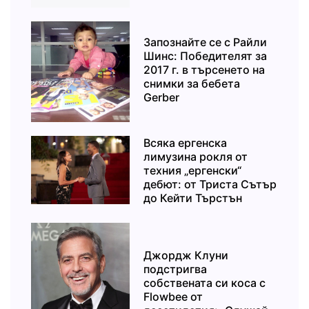
Запознайте се с Райли
Шинс: Победителят за
2017 г. в търсенето на
снимки за бебета
Gerber
Всяка ергенска
лимузина рокля от
техния „ергенски“
дебют: от Триста Сътър
до Кейти Търстън
Джордж Клуни
подстригва
собствената си коса с
Flowbee от