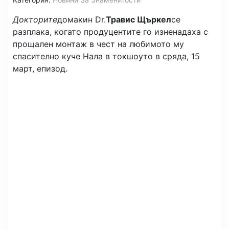
Докторите
домакин Dr.
Травис Щъркел
се
разплака, когато продуцентите го изненадаха с
прощален монтаж в чест на любимото му
спасително куче Нала в токшоуто в сряда, 15
март, епизод.