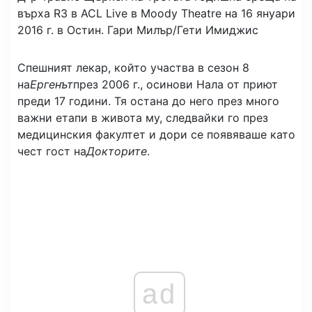
върха R3 в ACL Live в Moody Theatre на 16 януари
2016 г. в Остин.
Гари Милър/Гети Имиджис
Спешният лекар, който участва в сезон 8
на
Ергенът
през 2006 г., осинови Нала от приют
преди 17 години. Тя остана до него през много
важни етапи в живота му, следвайки го през
медицинския факултет и дори се появяваше като
чест гост на
Докторите
.
ad