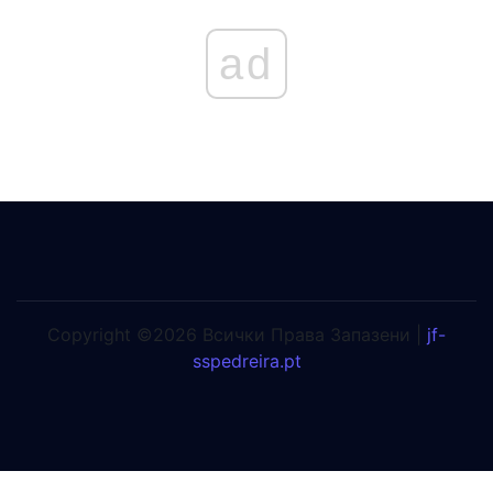
ad
Copyright ©2026 Всички Права Запазени |
jf-
sspedreira.pt