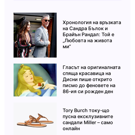
Хронология на връзката
на Сандра Бълок и
Брайън Рандал: Той е
„Любовта на живота
ми“
Гласът на оригиналната
спяща красавица на
Дисни пише открито
писмо до феновете на
86-ия си рожден ден
Tory Burch току-що
пусна ексклузивните
сандали Miller – само
онлайн