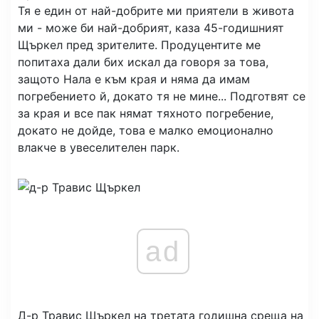
Тя е един от най-добрите ми приятели в живота
ми - може би най-добрият, каза 45-годишният
Щъркел пред зрителите. Продуцентите ме
попитаха дали бих искал да говоря за това,
защото Нала е към края и няма да имам
погребението й, докато тя не мине... Подготвят се
за края и все пак нямат тяхното погребение,
докато не дойде, това е малко емоционално
влакче в увеселителен парк.
ad
Д-р Травис Щъркел на третата годишна среща на