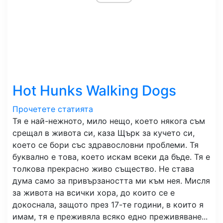
Hot Hunks Walking Dogs
Прочетете статията
Тя е най-нежното, мило нещо, което някога съм
срещал в живота си, каза Щърк за кучето си,
което се бори със здравословни проблеми. Тя
буквално е това, което искам всеки да бъде. Тя е
толкова прекрасно живо същество. Не става
дума само за привързаността ми към нея. Мисля
за живота на всички хора, до които се е
докоснала, защото през 17-те години, в които я
имам, тя е преживяла всяко едно преживяване...