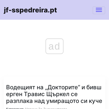
jf-sspedreira.pt
ad
Водещият на „Докторите“ и бивш
ерген Травис Щъркел се
разплака над умиращото си куче
Категория:
Новини За Знаменитости