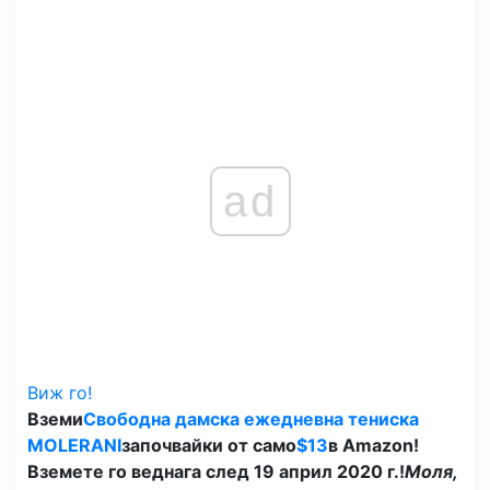
ad
Виж го!
Вземи
Свободна дамска ежедневна тениска
MOLERANI
започвайки от само
$13
в Amazon!
Вземете го веднага след 19 април 2020 г.!
Моля,