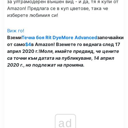
за ултрамодерен външен вид - и да, тя я купи от
Amazon! Предлага се в куп цветове, така че
изберете любимия си!
Виж го!
Вземи
Течна боя Rit DyeMore Advanced
започвайки
от само
$4
в Amazon! Вземете го веднага след 17
април 2020 г.!
Моля, имайте предвид, че цените
са точни към датата на публикуване, 14 април
2020 г., но подлежат на промяна.
ad