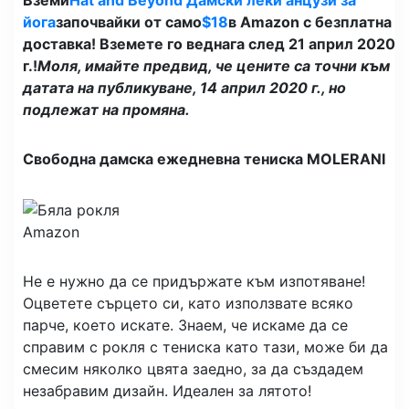
Вземи
Hat and Beyond Дамски леки анцузи за
йога
започвайки от само
$18
в Amazon с безплатна
доставка! Вземете го веднага след 21 април 2020
г.!
Моля, имайте предвид, че цените са точни към
датата на публикуване, 14 април 2020 г., но
подлежат на промяна.
Свободна дамска ежедневна тениска MOLERANI
Amazon
Не е нужно да се придържате към изпотяване!
Оцветете сърцето си, като използвате всяко
парче, което искате. Знаем, че искаме да се
справим с рокля с тениска като тази, може би да
смесим няколко цвята заедно, за да създадем
незабравим дизайн. Идеален за лятото!