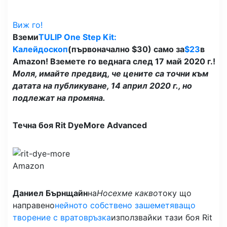
Виж го!
Вземи
TULIP One Step Kit:
Калейдоскоп
(първоначално $30) само за
$23
в
Amazon! Вземете го веднага след 17 май 2020 г.!
Моля, имайте предвид, че цените са точни към
датата на публикуване, 14 април 2020 г., но
подлежат на промяна.
Течна боя Rit DyeMore Advanced
Amazon
Даниел Бърнщайн
на
Носехме какво
току що
направено
нейното собствено зашеметяващо
творение с вратовръзка
използвайки тази боя Rit