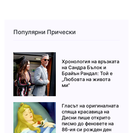
Популярни Прически
Хронология на връзката
на Сандра Бълок и
Брайън Рандал: Той е
„Любовта на живота
ми“
Гласът на оригиналната
спяща красавица на
Дисни пише открито
писмо до феновете на
86-ия си рожден ден