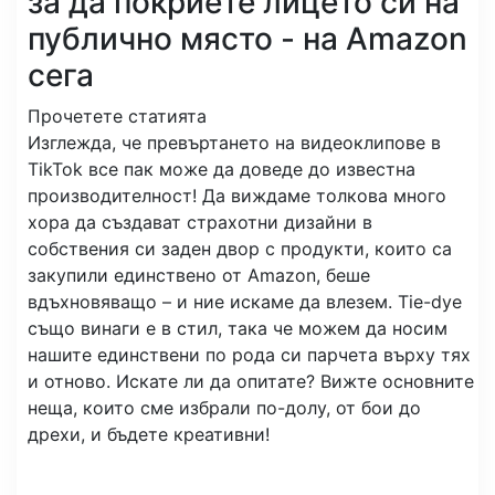
за да покриете лицето си на
публично място - на Amazon
сега
Прочетете статията
Изглежда, че превъртането на видеоклипове в
TikTok все пак може да доведе до известна
производителност! Да виждаме толкова много
хора да създават страхотни дизайни в
собствения си заден двор с продукти, които са
закупили единствено от Amazon, беше
вдъхновяващо – и ние искаме да влезем. Tie-dye
също винаги е в стил, така че можем да носим
нашите единствени по рода си парчета върху тях
и отново. Искате ли да опитате? Вижте основните
неща, които сме избрали по-долу, от бои до
дрехи, и бъдете креативни!