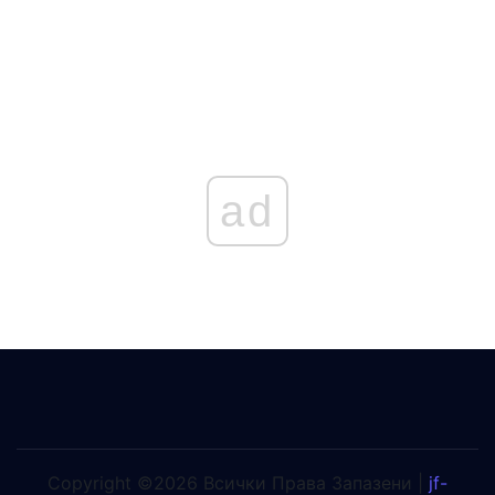
ad
Copyright ©2026 Всички Права Запазени |
jf-