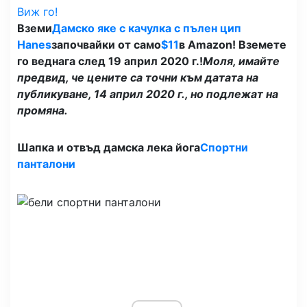
Виж го!
Вземи
Дамско яке с качулка с пълен цип
Hanes
започвайки от само
$11
в Amazon! Вземете
го веднага след 19 април 2020 г.!
Моля, имайте
предвид, че цените са точни към датата на
публикуване, 14 април 2020 г., но подлежат на
промяна.
Шапка и отвъд дамска лека йога
Спортни
панталони