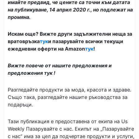
имайте предвид, че цените са точни към датата
на публикуване, 14 април 2020 г., но подлежат на
промяна.
Искам още? Вижте други задължителни неща за
вратовръзка
тук
и пазарувайте всички текущи
ежедневни оферти на Amazon
тук
!
Вижте повече от нашите предложения и
предложения
тук
!
Разгледайте продукти за мода, красота и здраве.
Също така, разгледайте нашите ръководства за
подаръци.
Тази публикация е предоставена от екипа на Us
Weekly Пазарувайте с нас. Екипът на „Пазарувайте
с нас“ има за цел да подчертае продукти и услуги,