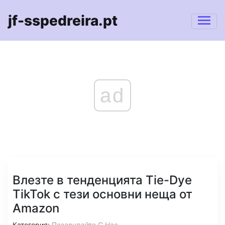
jf-sspedreira.pt
ad
Влезте в тенденцията Tie-Dye
TikTok с тези основни неща от
Amazon
Категория:
Пазарувайте С Нас