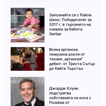
Запознайте се с Райли
Шинс: Победителят за
2017 г. в търсенето на
снимки за бебета
Gerber
Всяка ергенска
лимузина рокля от
техния „ергенски“
дебют: от Триста Сътър
до Кейти Търстън
Джордж Клуни
подстригва
собствената си коса с
Flowbee от