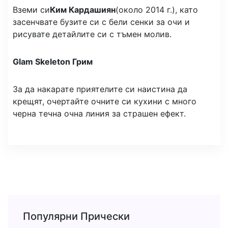
Вземи си
Ким Кардашиян
(около 2014 г.), като
засенчвате бузите си с бели сенки за очи и
рисувате детайлите си с тъмен молив.
Glam Skeleton Грим
За да накарате приятелите си наистина да
крещят, очертайте очните си кухини с много
черна течна очна линия за страшен ефект.
Популярни Прически