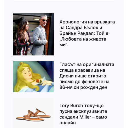
Хронология на връзката
на Сандра Бълок и
Брайън Рандал: Той е
„Любовта на живота
ми“
Гласът на оригиналната
спяща красавица на
Дисни пише открито
писмо до феновете на
86-ия си рожден ден
Tory Burch току-що
пусна ексклузивните
сандали Miller – само
онлайн