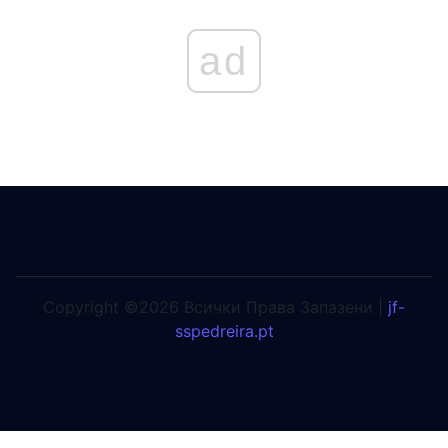
ad
Copyright ©2026 Всички Права Запазени |
jf-
sspedreira.pt