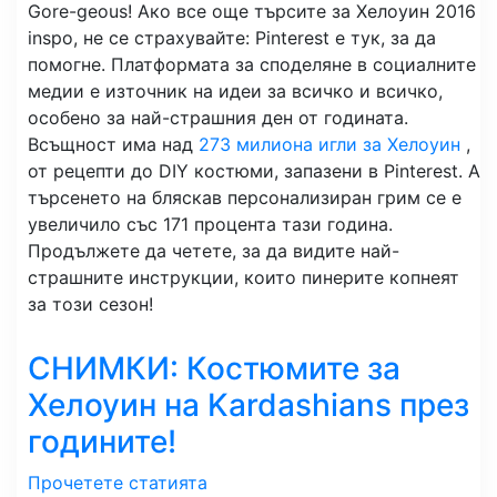
Gore-geous! Ако все още търсите за Хелоуин 2016
inspo, не се страхувайте:
Pinterest
е тук, за да
помогне. Платформата за споделяне в социалните
медии е източник на идеи за всичко и всичко,
особено за най-страшния ден от годината.
Всъщност има над
273 милиона игли за Хелоуин
,
от рецепти до DIY костюми, запазени в Pinterest. А
търсенето на бляскав персонализиран грим се е
увеличило със 171 процента тази година.
Продължете да четете, за да видите най-
страшните инструкции, които пинерите копнеят
за този сезон!
СНИМКИ: Костюмите за
Хелоуин на Kardashians през
годините!
Прочетете статията