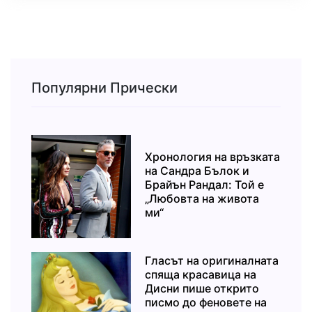
Популярни Прически
Хронология на връзката
на Сандра Бълок и
Брайън Рандал: Той е
„Любовта на живота
ми“
Гласът на оригиналната
спяща красавица на
Дисни пише открито
писмо до феновете на