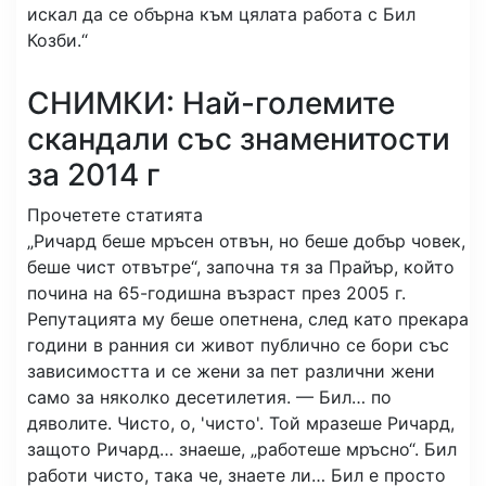
искал да се обърна към цялата работа с Бил
Козби.“
СНИМКИ: Най-големите
скандали със знаменитости
за 2014 г
Прочетете статията
„Ричард беше мръсен отвън, но беше добър човек,
беше чист отвътре“, започна тя за Прайър, който
почина на 65-годишна възраст през 2005 г.
Репутацията му беше опетнена, след като прекара
години в ранния си живот публично се бори със
зависимостта и се жени за пет различни жени
само за няколко десетилетия. — Бил… по
дяволите. Чисто, о, 'чисто'. Той мразеше Ричард,
защото Ричард… знаеше, „работеше мръсно“. Бил
работи чисто, така че, знаете ли… Бил е просто