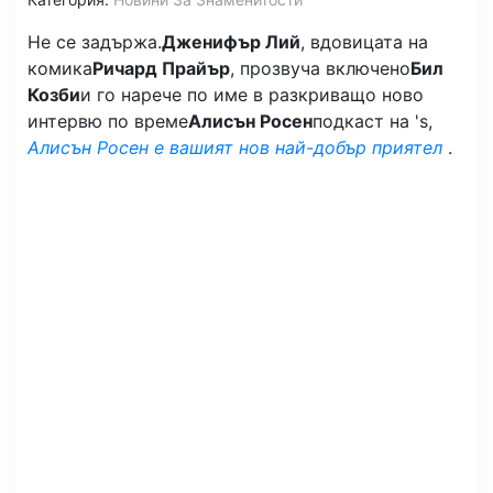
Не се задържа.
Дженифър Лий
, вдовицата на
комика
Ричард Прайър
, прозвуча включено
Бил
Козби
и го нарече по име в разкриващо ново
интервю по време
Алисън Росен
подкаст на 's,
Алисън Росен е вашият нов най-добър приятел
.