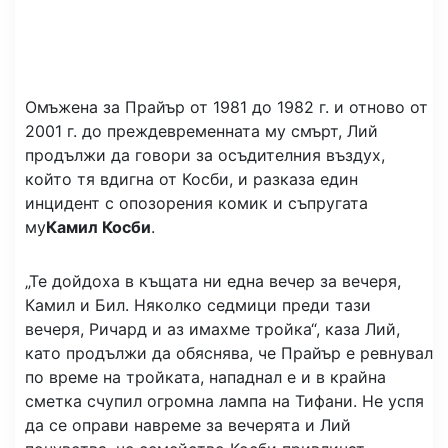
Омъжена за Прайър от 1981 до 1982 г. и отново от
2001 г. до преждевременната му смърт, Лий
продължи да говори за осъдителния въздух,
който тя вдигна от Косби, и разказа един
инцидент с опозорения комик и съпругата
му
Камил Косби
.
„Те дойдоха в къщата ни една вечер за вечеря,
Камил и Бил. Няколко седмици преди тази
вечеря, Ричард и аз имахме тройка“, каза Лий,
като продължи да обяснява, че Прайър е ревнувал
по време на тройката, нападнал е и в крайна
сметка счупил огромна лампа на Тифани. Не успя
да се оправи навреме за вечерята и Лий