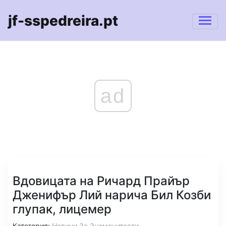
jf-sspedreira.pt
ad
Вдовицата на Ричард Прайър
Дженифър Лий нарича Бил Козби
глупак, лицемер
Категория:
Новини За Знаменитости