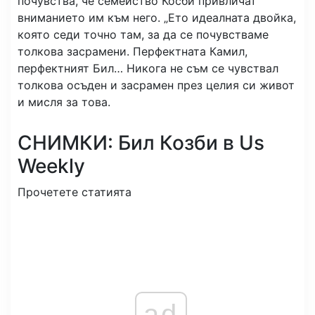
почувства, че семейство Косби привличат
вниманието им към него. „Ето идеалната двойка,
която седи точно там, за да се почувстваме
толкова засрамени. Перфектната Камил,
перфектният Бил… Никога не съм се чувствал
толкова осъден и засрамен през целия си живот
и мисля за това.
СНИМКИ: Бил Козби в Us
Weekly
Прочетете статията
ad