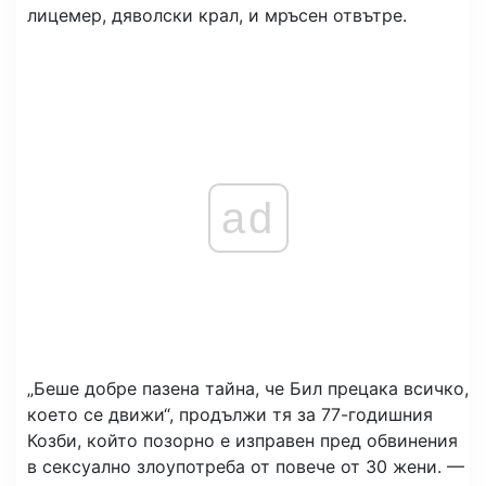
лицемер, дяволски крал, и мръсен отвътре.
ad
„Беше добре пазена тайна, че Бил прецака всичко,
което се движи“, продължи тя за 77-годишния
Козби, който позорно е изправен пред обвинения
в сексуално злоупотреба от повече от 30 жени. —