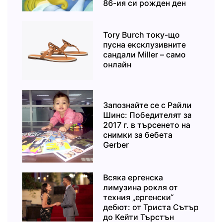
86-ия си рожден ден
Tory Burch току-що
пусна ексклузивните
сандали Miller – само
онлайн
Запознайте се с Райли
Шинс: Победителят за
2017 г. в търсенето на
снимки за бебета
Gerber
Всяка ергенска
лимузина рокля от
техния „ергенски“
дебют: от Триста Сътър
до Кейти Търстън