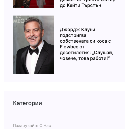
до Кейти Търстън
Джордж Клуни
подстригва
собствената си коса с
Flowbee от
десетилетия: „Слушай,
човече, това работи!“
Категории
Пазарувайте С Нас