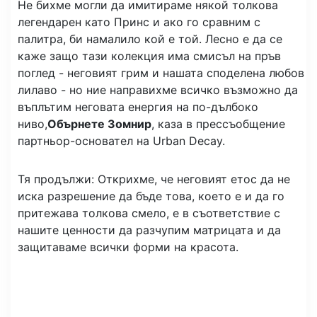
Не бихме могли да имитираме някой толкова
легендарен като Принс и ако го сравним с
палитра, би намалило кой е той. Лесно е да се
каже защо тази колекция има смисъл на пръв
поглед - неговият грим и нашата споделена любов
лилаво - но ние направихме всичко възможно да
въплътим неговата енергия на по-дълбоко
ниво,
Обърнете Зомнир
, каза в прессъобщение
партньор-основател на Urban Decay.
Тя продължи: Открихме, че неговият етос да не
иска разрешение да бъде това, което е и да го
притежава толкова смело, е в съответствие с
нашите ценности да разчупим матрицата и да
защитаваме всички форми на красота.