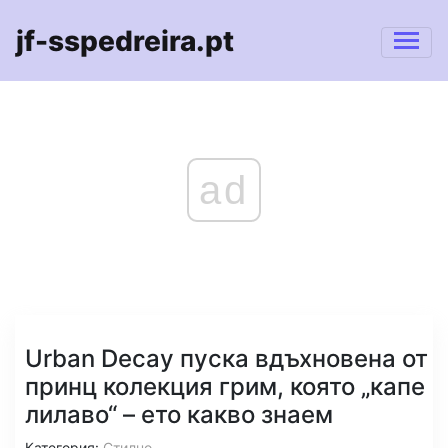
jf-sspedreira.pt
ad
Urban Decay пуска вдъхновена от
принц колекция грим, която „капе
лилаво“ – ето какво знаем
Категория:
Стилно