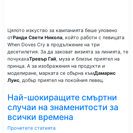
Цялото изкуство за кампанията беше уловено
от
Ранди Свети Никола
, който работи с певицата
When Doves Cry в продължение на три
десетилетия. За да заковат визията за линията, те
почукаха
Тревър Гай
, муза и близък приятел на
принца. А за изображения на продукти и
моделиране, марката се обърна към
Дамарис
Луис
, добър приятел на покойния певец.
Най-шокиращите смъртни
случаи на знаменитости за
всички времена
Прочетете статията