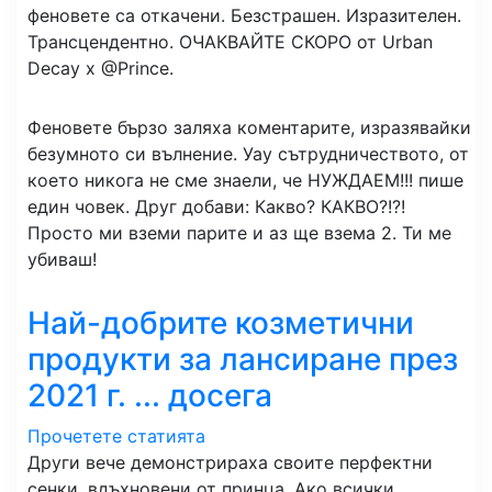
феновете са откачени. Безстрашен. Изразителен.
Трансцендентно. ОЧАКВАЙТЕ СКОРО от Urban
Decay x @Prince.
Феновете бързо заляха коментарите, изразявайки
безумното си вълнение. Уау сътрудничеството, от
което никога не сме знаели, че НУЖДАЕМ!!! пише
един човек. Друг добави: Какво? КАКВО?!?!
Просто ми вземи парите и аз ще взема 2. Ти ме
убиваш!
Най-добрите козметични
продукти за лансиране през
2021 г. ... досега
Прочетете статията
Други вече демонстрираха своите перфектни
сенки, вдъхновени от принца. Ако всички