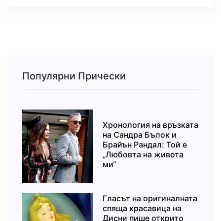
Популярни Прически
Хронология на връзката
на Сандра Бълок и
Брайън Рандал: Той е
„Любовта на живота
ми“
Гласът на оригиналната
спяща красавица на
Дисни пише открито