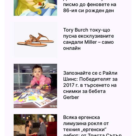
писмо до феновете на
86-ия си рожден ден
Tory Burch току-що
пусна ексклузивните
сандали Miller – само
онлайн
Запознайте се с Райли
Шинс: Победителят за
2017 г. в търсенето на
снимки за бебета
Gerber
Всяка ергенска
лимузина рокля от
техния „ергенски“
дебют: от Триста Сътър