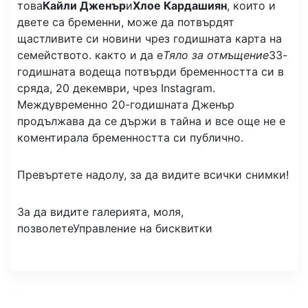
това
Кайли Дженър
и
Хлое Кардашиян
, които и
двете са бременни, може да потвърдят
щастливите си новини чрез годишната карта на
семейството. както и да е
Тяло за отмъщение
33-
годишната водеща потвърди бременността си в
сряда, 20 декември, чрез Instagram.
Междувременно 20-годишната Дженър
продължава да се държи в тайна и все още не е
коментирала бременността си публично.
Превъртете надолу, за да видите всички снимки!
За да видите галерията, моля,
позволете
Управление на бисквитки