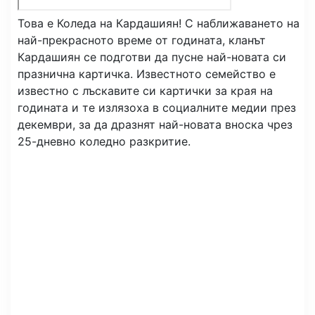
Това е Коледа на Кардашиян! С наближаването на
най-прекрасното време от годината, кланът
Кардашиян се подготви да пусне най-новата си
празнична картичка. Известното семейство е
известно с лъскавите си картички за края на
годината и те излязоха в социалните медии през
декември, за да дразнят най-новата вноска чрез
25-дневно коледно разкритие.