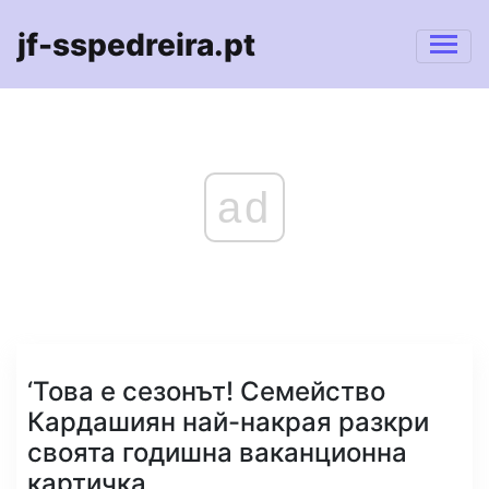
jf-sspedreira.pt
ad
‘Това е сезонът! Семейство
Кардашиян най-накрая разкри
своята годишна ваканционна
картичка