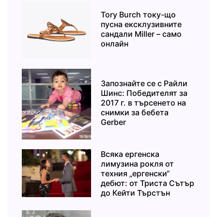
Tory Burch току-що
пусна ексклузивните
сандали Miller – само
онлайн
Запознайте се с Райли
Шинс: Победителят за
2017 г. в търсенето на
снимки за бебета
Gerber
Всяка ергенска
лимузина рокля от
техния „ергенски“
дебют: от Триста Сътър
до Кейти Търстън