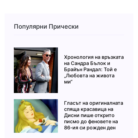
Популярни Прически
Хронология на връзката
на Сандра Бълок и
Брайън Рандал: Той е
„Любовта на живота
ми“
Гласът на оригиналната
спяща красавица на
Дисни пише открито
писмо до феновете на
86-ия си рожден ден