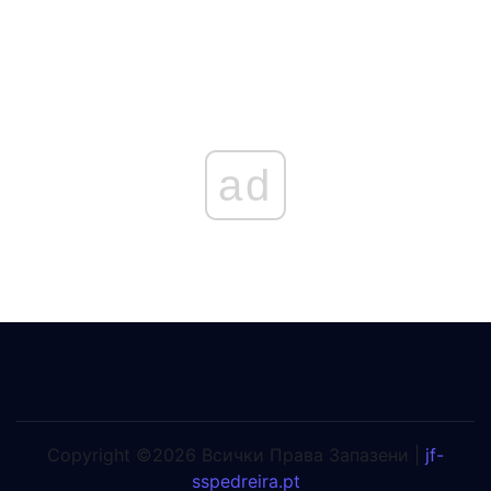
ad
Copyright ©2026 Всички Права Запазени |
jf-
sspedreira.pt