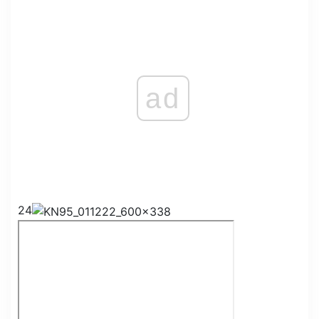
ad
24