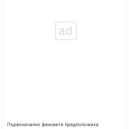
ad
Първоначално феновете предположиха