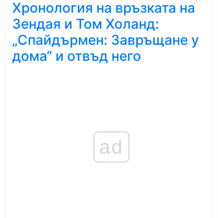
Хронология на връзката на
Зендая и Том Холанд:
„Спайдърмен: Завръщане у
дома“ и отвъд него
ad