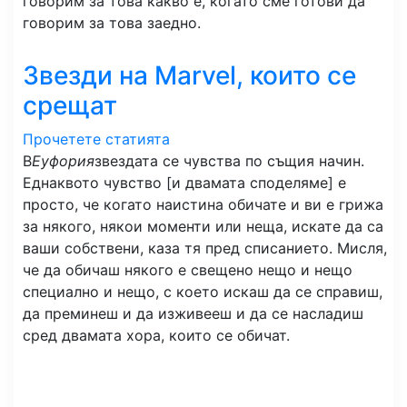
говорим за това какво е, когато сме готови да
говорим за това заедно.
Звезди на Marvel, които се
срещат
Прочетете статията
В
Еуфория
звездата се чувства по същия начин.
Еднаквото чувство [и двамата споделяме] е
просто, че когато наистина обичате и ви е грижа
за някого, някои моменти или неща, искате да са
ваши собствени, каза тя пред списанието. Мисля,
че да обичаш някого е свещено нещо и нещо
специално и нещо, с което искаш да се справиш,
да преминеш и да изживееш и да се насладиш
сред двамата хора, които се обичат.