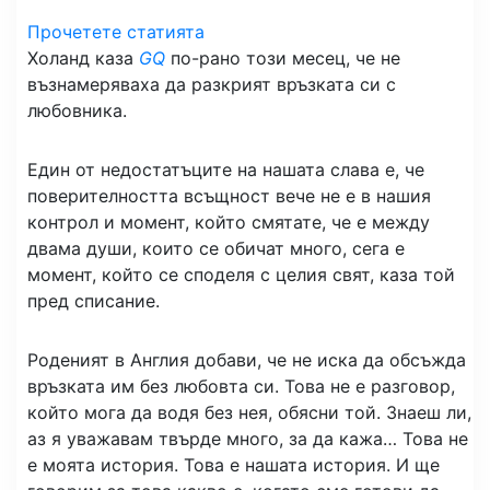
Прочетете статията
Холанд каза
GQ
по-рано този месец, че не
възнамеряваха да разкрият връзката си с
любовника.
Един от недостатъците на нашата слава е, че
поверителността всъщност вече не е в нашия
контрол и момент, който смятате, че е между
двама души, които се обичат много, сега е
момент, който се споделя с целия свят, каза той
пред списание.
Роденият в Англия добави, че не иска да обсъжда
връзката им без любовта си. Това не е разговор,
който мога да водя без нея, обясни той. Знаеш ли,
аз я уважавам твърде много, за да кажа… Това не
е моята история. Това е нашата история. И ще