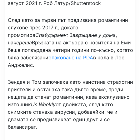
август 2021 г.
Роб Латур/Shutterstock
След като за първи път предизвика романтични
слухове през 2017 г., докато
промотира
Спайдърмен: Завръщане у дома
,
на
череша
Връзката на актьора с носителя на Еми
беше потвърдена четири години по-късно, когато
бяха забелязани
опаковане на PDA
в кола в Лос
Анджелис.
Зендая и Том започнаха като наистина страхотни
приятели и останаха така дълго време, преди
нещата да станат романтични, каза ексклузивно
източник
Us Weekly
от двойката, след като
снимките станаха вирусни, добавяйки, че и
двамата се предизвикват един друг и се
балансират.