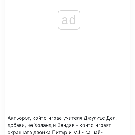
ad
Актьорът, който играе учителя Джулиъс Дел,
добави, че Холанд и Зендая - които играят
екранната двойка Питър и MJ - са най-