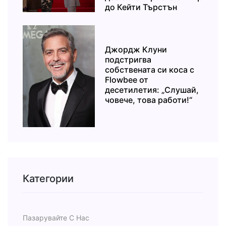
до Кейти Търстън
Джордж Клуни
подстригва
собствената си коса с
Flowbee от
десетилетия: „Слушай,
човече, това работи!“
Категории
Пазарувайте С Нас