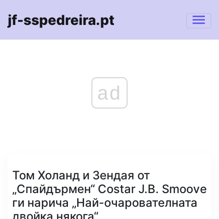
jf-sspedreira.pt
ad
Том Холанд и Зендая от
„Спайдърмен“ Costar J.B. Smoove
ги нарича „Най-очарователната
двойка някога“