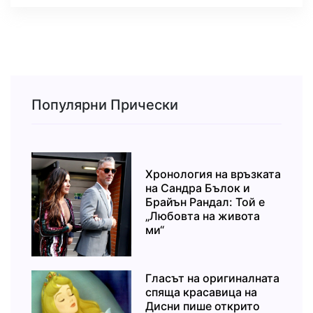
Популярни Прически
Хронология на връзката
на Сандра Бълок и
Брайън Рандал: Той е
„Любовта на живота
ми“
Гласът на оригиналната
спяща красавица на
Дисни пише открито