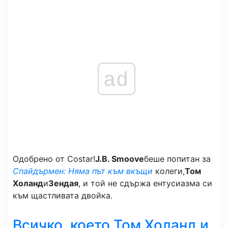
ad
Одобрено от Costar!
J.B. Smoove
беше попитан за
Спайдърмен: Няма път към вкъщи
колеги,
Том
Холанд
и
Зендая
, и той не сдържа ентусиазма си
към щастливата двойка.
Всичко, което Том Холанд и