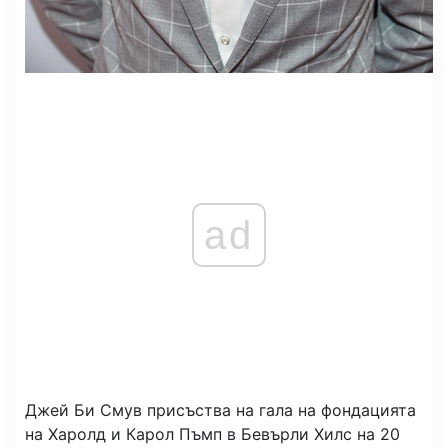
ad
Джей Би Смув присъства на гала на фондацията
на Харолд и Карол Пъмп в Бевърли Хилс на 20