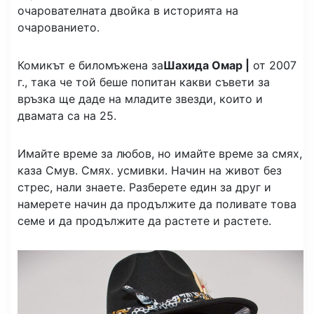
очарователната двойка в историята на
очарованието.
Комикът е биломъжена за
Шахида Омар |
от 2007
г., така че той беше попитан какви съвети за
връзка ще даде на младите звезди, които и
двамата са на 25.
Имайте време за любов, но имайте време за смях,
каза Смув. Смях. усмивки. Начин на живот без
стрес, нали знаете. Разберете един за друг и
намерете начин да продължите да поливате това
семе и да продължите да растете и растете.