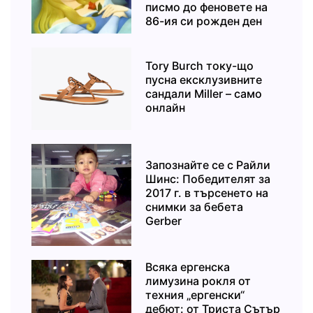
писмо до феновете на
86-ия си рожден ден
Tory Burch току-що
пусна ексклузивните
сандали Miller – само
онлайн
Запознайте се с Райли
Шинс: Победителят за
2017 г. в търсенето на
снимки за бебета
Gerber
Всяка ергенска
лимузина рокля от
техния „ергенски“
дебют: от Триста Сътър