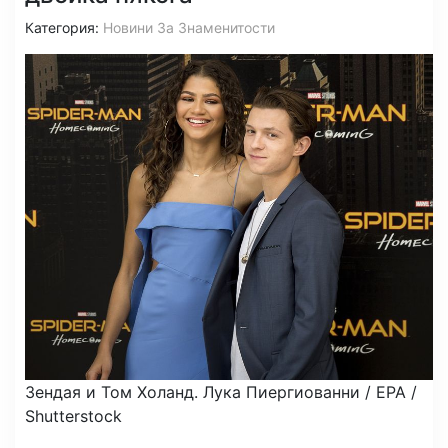
Категория:
Новини За Знаменитости
Зендая и Том Холанд.
Лука Пиергиованни / EPA /
Shutterstock