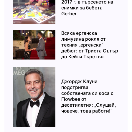
2017 г. в търсенето на
снимки за бебета
Gerber
Всяка ергенска
лимузина рокля от
техния „ергенски“
дебют: от Триста Сътър
до Кейти Търстън
Джордж Клуни
подстригва
собствената си коса с
Flowbee от
десетилетия: „Слушай,
човече, това работи!“