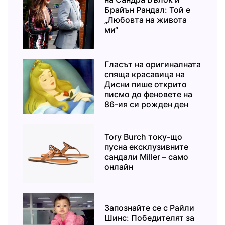
Брайън Рандал: Той е
„Любовта на живота
ми“
Гласът на оригиналната
спяща красавица на
Дисни пише открито
писмо до феновете на
86-ия си рожден ден
Tory Burch току-що
пусна ексклузивните
сандали Miller – само
онлайн
Запознайте се с Райли
Шинс: Победителят за