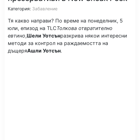
Категория:
Забавление
Тя какво направи? По време на понеделник, 5
юли, епизод на TLC
Толкова отвратително
евтино
,
Шели Уотсън
разкрива някои интересни
методи за контрол на раждаемостта на
дъщеря
Ашли Уотсън
.