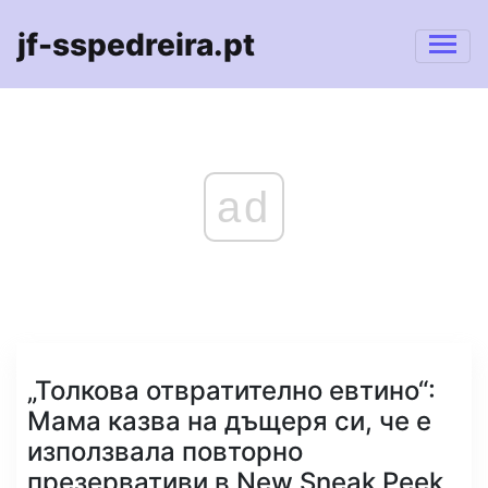
jf-sspedreira.pt
ad
„Толкова отвратително евтино“:
Мама казва на дъщеря си, че е
използвала повторно
презервативи в New Sneak Peek