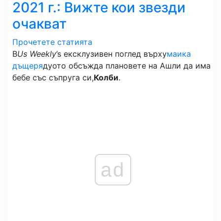
2021 г.: Вижте кои звезди
очакват
Прочетете статията
В
Us Weekly
’s ексклузивен поглед върху
маика
дъщеря
дуото обсъжда плановете на Ашли да има
бебе със съпруга си,
Колби
.
ad