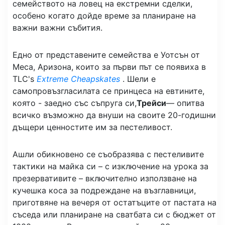
семейството на ловец на екстремни сделки,
особено когато дойде време за планиране на
важни важни събития.
Едно от представените семейства е Уотсън от
Меса, Аризона, които за първи път се появиха в
TLC's
Extreme Cheapskates
. Шели е
самопровъзгласилата се принцеса на евтините,
която - заедно със съпруга си,
Трейси
— опитва
всичко възможно да внуши на своите 20-годишни
дъщери ценностите им за пестеливост.
Ашли обикновено се съобразява с пестеливите
тактики на майка си – с изключение на урока за
презервативите – включително използване на
кучешка коса за подреждане на възглавници,
приготвяне на вечеря от остатъците от пастата на
съседа или планиране на сватбата си с бюджет от