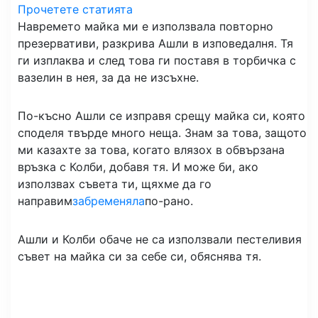
Прочетете статията
Навремето майка ми е използвала повторно
презервативи, разкрива Ашли в изповедалня. Тя
ги изплаква и след това ги поставя в торбичка с
вазелин в нея, за да не изсъхне.
По-късно Ашли се изправя срещу майка си, която
споделя твърде много неща. Знам за това, защото
ми казахте за това, когато влязох в обвързана
връзка с Колби, добавя тя. И може би, ако
използвах съвета ти, щяхме да го
направим
забременяла
по-рано.
Ашли и Колби обаче не са използвали пестеливия
съвет на майка си за себе си, обяснява тя.