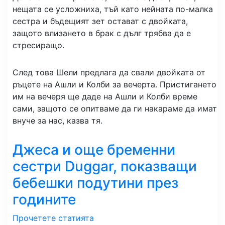
нещата се усложниха, тъй като нейната по-малка
сестра и бъдещият зет остават с двойката,
защото влизането в брак с дълг трябва да е
стресиращо.
След това Шели предлага да свали двойката от
ръцете на Ашли и Колби за вечерта. Пристигането
им на вечеря ще даде на Ашли и Колби време
сами, защото се опитваме да ги накараме да имат
внуче за нас, казва тя.
Джеса и още бременни
сестри Duggar, показващи
бебешки подутини през
годините
Прочетете статията