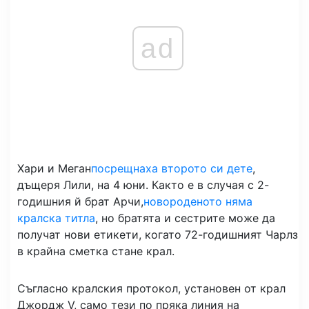
ad
Хари и Меган
посрещнаха второто си дете
,
дъщеря Лили, на 4 юни. Както е в случая с 2-
годишния й брат Арчи,
новороденото няма
кралска титла
, но братята и сестрите може да
получат нови етикети, когато 72-годишният Чарлз
в крайна сметка стане крал.
Съгласно кралския протокол, установен от крал
Джордж V, само тези по пряка линия на