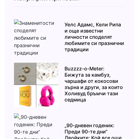
Уелс Адамс, Кели Рипа
и още известни
личности споделят
любимите си празнични
традиции
Buzzzz-o-Meter:
Бижута за камбуз,
чаршафи от кокосови
зърна и други, за които
Холивуд бръмчи тази
седмица
„90-дневен годеник:
Преди 90-те дни“
Двойките: Кой все още