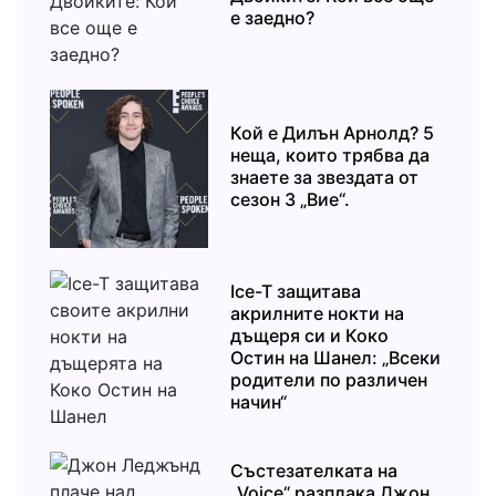
е заедно?
Кой е Дилън Арнолд? 5
неща, които трябва да
знаете за звездата от
сезон 3 „Вие“.
Ice-T защитава
акрилните нокти на
дъщеря си и Коко
Остин на Шанел: „Всеки
родители по различен
начин“
Състезателката на
„Voice“ разплака Джон