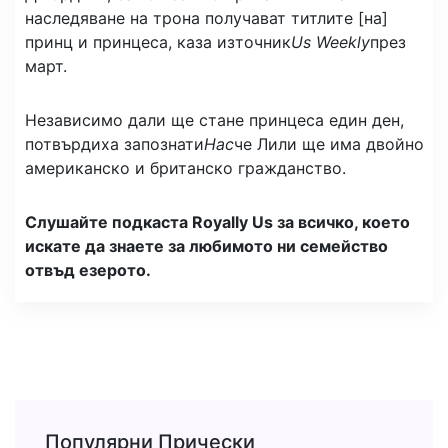
наследяване на трона получават титлите [на]
принц и принцеса, каза източник
Us Weekly
през
март.
Независимо дали ще стане принцеса един ден,
потвърдиха запознати
Нас
че Лили ще има двойно
американско и британско гражданство.
Слушайте подкаста Royally Us за всичко, което
искате да знаете за любимото ни семейство
отвъд езерото.
Популярни Прически