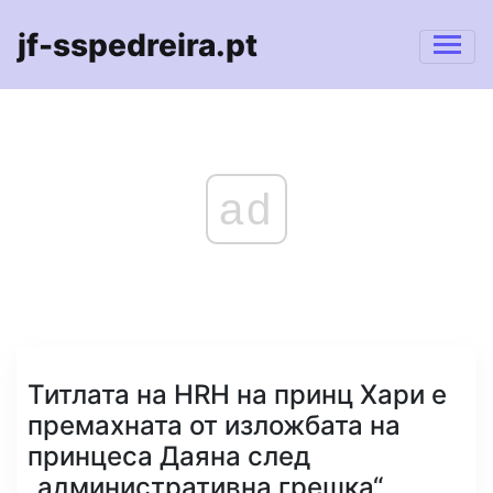
jf-sspedreira.pt
ad
Титлата на HRH на принц Хари е
премахната от изложбата на
принцеса Даяна след
„административна грешка“