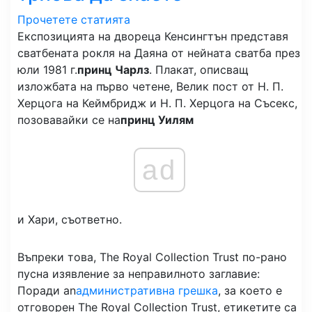
Прочетете статията
Експозицията на двореца Кенсингтън представя
сватбената рокля на Даяна от нейната сватба през
юли 1981 г.
принц Чарлз
. Плакат, описващ
изложбата на първо четене, Велик пост от Н. П.
Херцога на Кеймбридж и Н. П. Херцога на Съсекс,
позовавайки се на
принц Уилям
ad
и Хари, съответно.
Въпреки това, The Royal Collection Trust по-рано
пусна изявление за неправилното заглавие:
Поради an
административна грешка
, за което е
отговорен The Royal Collection Trust, етикетите са