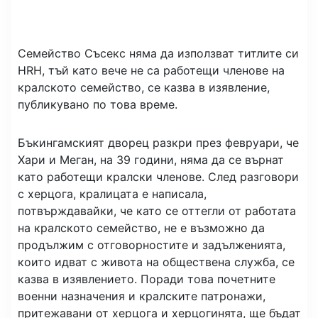
Семейство Съсекс няма да използват титлите си
HRH, тъй като вече не са работещи членове на
кралското семейство, се казва в изявление,
публикувано по това време.
Бъкингамският дворец разкри през февруари, че
Хари и Меган, на 39 години, няма да се върнат
като работещи кралски членове. След разговори
с херцога, кралицата е написала,
потвърждавайки, че като се оттегли от работата
на кралското семейство, не е възможно да
продължим с отговорностите и задълженията,
които идват с живота на обществена служба, се
казва в изявлението. Поради това почетните
военни назначения и кралските патронажи,
притежавани от херцога и херцогинята, ще бъдат