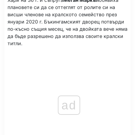
Хари на 36 г. и съпруга
Меган Маркъл
обявиха
плановете си да се оттеглят от ролите си на
висши членове на кралското семейство през
януари 2020 г. Бъкингамският дворец потвърди
по-късно същия месец, че на двойката вече няма
да бъде разрешено да използва своите кралски
титли.
ad