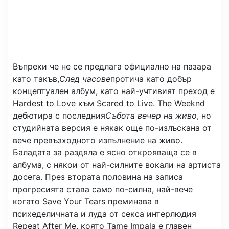
Въпреки че не се предлага официално на пазара
като такъв,
След часове
протича като добър
концептуален албум, като най-учтивият преход е
Hardest to Love към Scared to Live. The Weeknd
дебютира с последния
Събота вечер на живо
, но
студийната версия е някак още по-излъскана от
вече превъзходното изпълнение на живо.
Баладата за раздяла е ясно открояваща се в
албума, с някои от най-силните вокали на артиста
досега. През втората половина на записа
прогресията става само по-силна, най-вече
когато Save Your Tears преминава в
психеделичната и луда от секса интерлюдия
Repeat After Me, която Tame Impala е главен