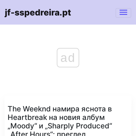
jf-sspedreira.pt
ad
The Weeknd намира яснота в
Heartbreak на новия албум
„Moody“ и „Sharply Produced“
„After Hours“: преглед