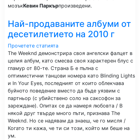
мозък
Кевин Паркър
произведени.
Най-продаваните албуми от
десетилетието на 2010 г
Прочетете статията
The Weeknd демонстрира своя ангелски фалцет в
целия албум, като смесва своя характерен блус с
гламур от 80-те. Страна Б е пълна с
оптимистични танцови номера като Blinding Lights
и In Your Eyes, последният от които облекчава
буйното поведение вместо да бъде уязвим с
партньор (с убийствено соло на саксофон за
зареждане). Опитах се да намеря любовта / В
някой друг твърде много пъти, признава The
Weeknd. Но се надявам да знаеш, че го мисля /
Когато ти кажа, че ти си този, който ми беше на
ум.