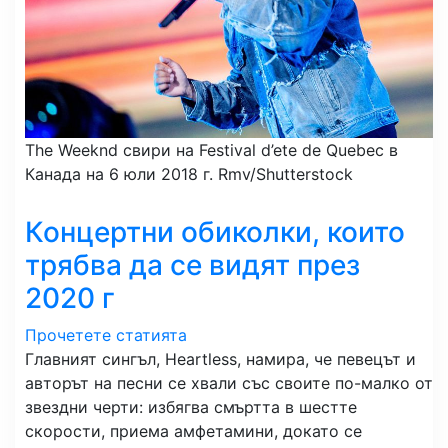
The Weeknd свири на Festival d’ete de Quebec в
Канада на 6 юли 2018 г.
Rmv/Shutterstock
Концертни обиколки, които
трябва да се видят през
2020 г
Прочетете статията
Главният сингъл, Heartless, намира, че певецът и
авторът на песни се хвали със своите по-малко от
звездни черти: избягва смъртта в шестте
скорости, приема амфетамини, докато се