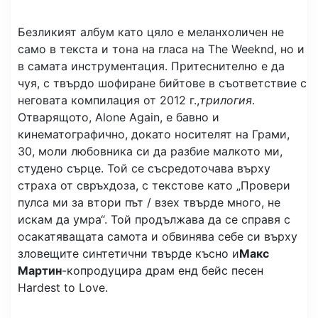
Безликият албум като цяло е меланхоличен не
само в текста и тона на гласа на The Weeknd, но и
в самата инструментация. Притеснително е да
чуя, с твърдо шофиране бийтове в съответствие с
неговата компилация от 2012 г.,
трилогия
.
Отварящото, Alone Again, е бавно и
кинематографично, докато носителят на Грами,
30, моли любовника си да разбие малкото ми,
студено сърце. Той се съсредоточава върху
страха от свръхдоза, с текстове като „Провери
пулса ми за втори път / взех твърде много, не
искам да умра“. Той продължава да се справя с
осакатяващата самота и обвинява себе си върху
зловещите синтетични твърде късно и
Макс
Мартин
-копродуцира драм енд бейс песен
Hardest to Love.