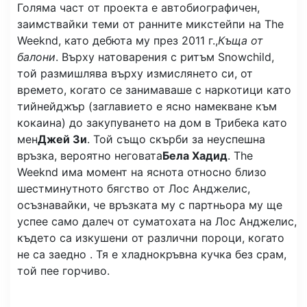
Голяма част от проекта е автобиографичен,
заимствайки теми от ранните микстейпи на The
Weeknd, като дебюта му през 2011 г.,
Къща от
балони
. Върху натоварения с ритъм Snowchild,
той размишлява върху измислянето си, от
времето, когато се занимаваше с наркотици като
тийнейджър (заглавието е ясно намекване към
кокаина) до закупуването на дом в Трибека като
мен
Джей Зи
. Той също скърби за неуспешна
връзка, вероятно неговата
Бела Хадид
. The
Weeknd има момент на яснота относно близо
шестминутното бягство от Лос Анджелис,
осъзнавайки, че връзката му с партньора му ще
успее само далеч от суматохата на Лос Анджелис,
където са изкушени от различни пороци, когато
не са заедно . Тя е хладнокръвна кучка без срам,
той пее горчиво.