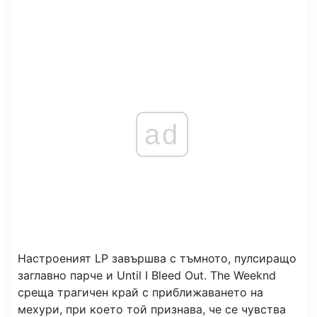
ad
Настроеният LP завършва с тъмното, пулсиращо
заглавно парче и Until I Bleed Out. The Weeknd
среща трагичен край с приближаването на
мехури, при което той признава, че се чувства