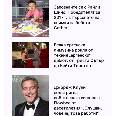
Запознайте се с Райли
Шинс: Победителят за
2017 г. в търсенето на
снимки за бебета
Gerber
Всяка ергенска
лимузина рокля от
техния „ергенски“
дебют: от Триста Сътър
до Кейти Търстън
Джордж Клуни
подстригва
собствената си коса с
Flowbee от
десетилетия: „Слушай,
човече, това работи!“