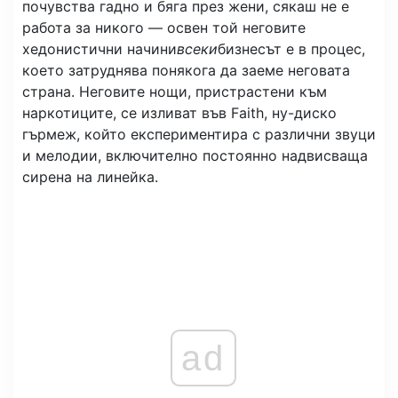
почувства гадно и бяга през жени, сякаш не е
работа за никого — освен той неговите
хедонистични начини
всеки
бизнесът е в процес,
което затруднява понякога да заеме неговата
страна. Неговите нощи, пристрастени към
наркотиците, се изливат във Faith, ну-диско
гърмеж, който експериментира с различни звуци
и мелодии, включително постоянно надвисваща
сирена на линейка.
ad