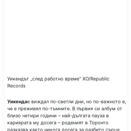
Уикендът „след работно време“
XO/Republic
Records
Уикенда
е виждал по-светли дни, но по-важното е,
че е преживял по-тъмните. В първия си албум от
близо четири години – най-дългата пауза в
кариерата му досега – роденият в Торонто
разказва както никога досега за разбито сърце,