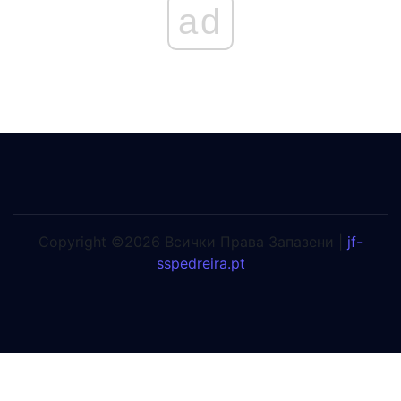
ad
Copyright ©2026 Всички Права Запазени |
jf-
sspedreira.pt