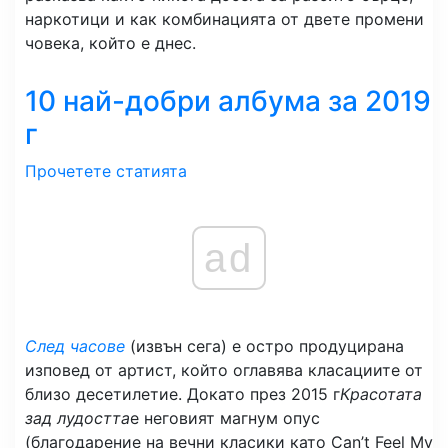
наркотици и как комбинацията от двете промени
човека, който е днес.
10 най-добри албума за 2019
г
Прочетете статията
ad
След часове
(извън сега) е остро продуцирана
изповед от артист, който оглавява класациите от
близо десетилетие. Докато през 2015 г
Красотата
зад лудостта
е неговият магнум опус
(благодарение на вечни класики като Can’t Feel My