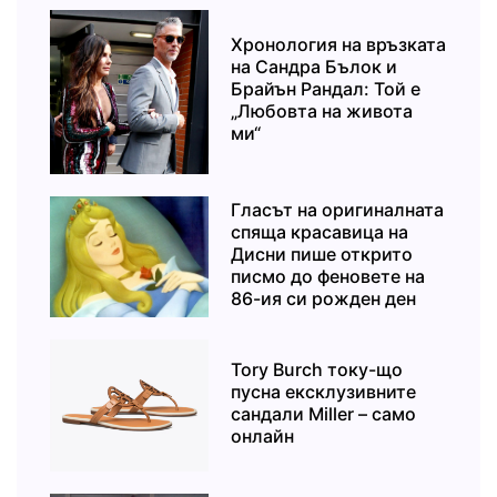
Хронология на връзката
на Сандра Бълок и
Брайън Рандал: Той е
„Любовта на живота
ми“
Гласът на оригиналната
спяща красавица на
Дисни пише открито
писмо до феновете на
86-ия си рожден ден
Tory Burch току-що
пусна ексклузивните
сандали Miller – само
онлайн