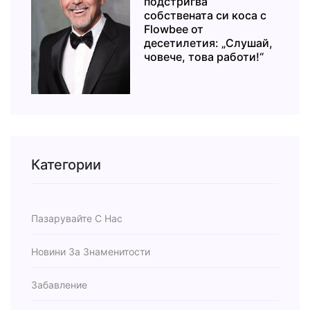
подстригва
собствената си коса с
Flowbee от
десетилетия: „Слушай,
човече, това работи!“
Категории
Пазарувайте С Нас
Новини За Знаменитости
Забавление