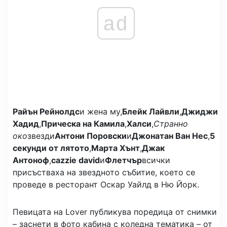
ad
Райън Рейнолдс
и жена му,
Блейк Лайвли
,
Джиджи
Хадид
,
Прическа на Камила
,
Халси
,
Странно
око
звезди
Антони Поровски
и
Джонатан Ван Нес
,
5
секунди от лятото
,
Марта Хънт
,
Джак
Антоноф
,
cazzie david
и
Флетчър
всички
присъстваха на звездното събитие, което се
проведе в ресторант Оскар Уайлд в Ню Йорк.
Певицата на Lover публикува поредица от снимки
– заснети в фото кабина с коледна тематика – от