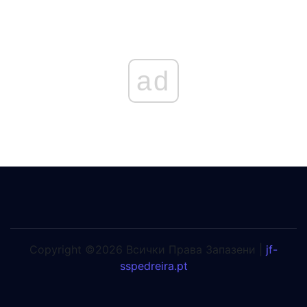
ad
Copyright ©2026 Всички Права Запазени |
jf-
sspedreira.pt