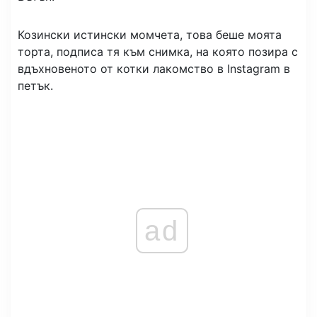
Козински истински момчета, това беше моята
торта, подписа тя към снимка, на която позира с
вдъхновеното от котки лакомство в Instagram в
петък.
ad