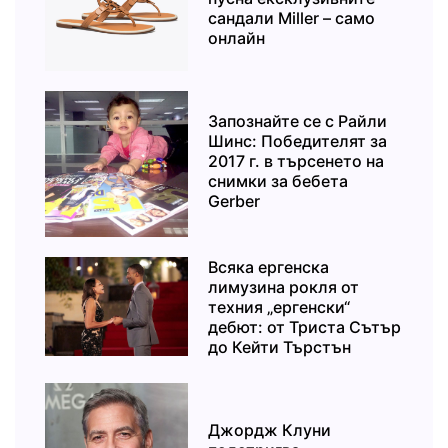
сандали Miller – само
онлайн
Запознайте се с Райли
Шинс: Победителят за
2017 г. в търсенето на
снимки за бебета
Gerber
Всяка ергенска
лимузина рокля от
техния „ергенски“
дебют: от Триста Сътър
до Кейти Търстън
Джордж Клуни