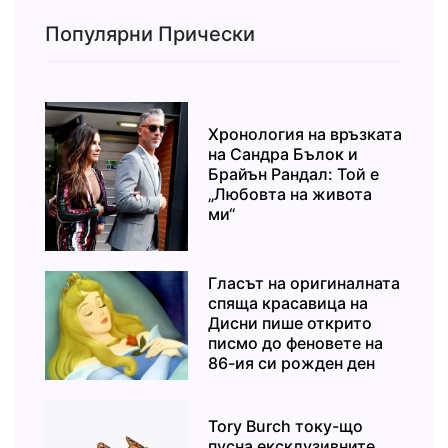
Популярни Прически
Хронология на връзката
на Сандра Бълок и
Брайън Рандал: Той е
„Любовта на живота
ми“
Гласът на оригиналната
спяща красавица на
Дисни пише открито
писмо до феновете на
86-ия си рожден ден
Tory Burch току-що
пусна ексклузивните