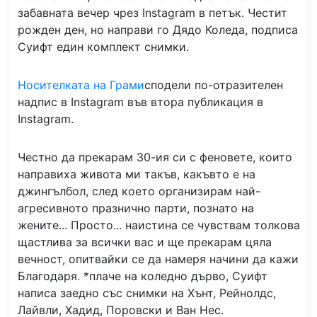
забавната вечер чрез Instagram в петък. Честит
рожден ден, но направи го Дядо Коледа, подписа
Суифт един комплект снимки.
Носителката на Грами
сподели по-отразителен
надпис в Instagram във втора публикация в
Instagram.
Честно да прекарам 30-ия си с феновете, които
направиха живота ми такъв, какъвто е на
джингълбол, след което организирам най-
агресивното празнично парти, познато на
жените... Просто... наистина се чувствам толкова
щастлива за всички вас и ще прекарам цяла
вечност, опитвайки се да намеря начини да кажи
Благодаря. *плаче на коледно дърво, Суифт
написа заедно със снимки на Хънт, Рейнолдс,
Лайвли, Хадид, Поровски и Ван Нес.