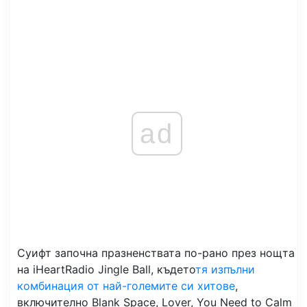
ad
Суифт започна празненствата по-рано през нощта
на iHeartRadio Jingle Ball, където
тя изпълни
комбинация от най-големите си хитове
,
включително Blank Space, Lover, You Need to Calm