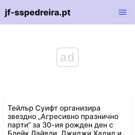
jf-sspedreira.pt
ad
Тейлър Суифт организира
звездно „Агресивно празнично
парти“ за 30-ия рожден ден с
Блейк Лайвли, Джиджи Хадид и