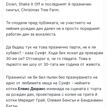
Down, Shake It Off и последният й празничен
сингъл, Christmas Tree Farm.
Тя сподели пред публиката, че участието на
нейния рожден ден далеч не е просто поредният
работен ден за вокалиста.
Да бъдеш тук на това празнично парти, не е ли
хубаво? - каза Суифт. Къде бих искал да прекарам
30-ия си? Отговорът е, че го гледате. Това е
първото ми шоу от 30-тата ми година от живота.
Празникът не би бил пълен без празнуването на
едно от любимите неща на Суифт - нейните
котки.
Елвис Дюран
я изненада на сцената с торта
за рожден ден, проектирана с копия на трите й
котки Мередит Грей, Оливия Бенсън и Бенджамин
Бътън.