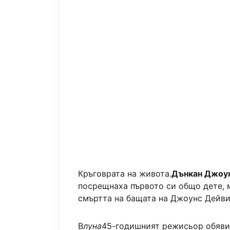
Кръговрата на живота.
Дънкан Джоу
посрещнаха първото си общо дете, 
смъртта на бащата на Джоунс Дейви
В
луна
45-годишният режисьор обяви 