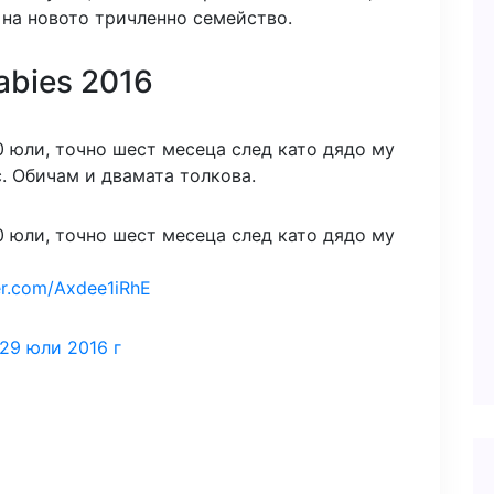
 на новото тричленно семейство.
abies 2016
0 юли, точно шест месеца след като дядо му
. Обичам и двамата толкова.
0 юли, точно шест месеца след като дядо му
ter.com/Axdee1iRhE
29 юли 2016 г