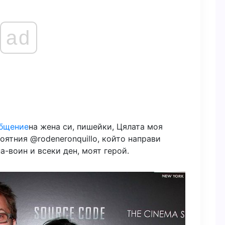
ad
общение
на жена си, пишейки, Цялата моя
ятния @rodeneronquillo, който направи
-воин и всеки ден, моят герой.