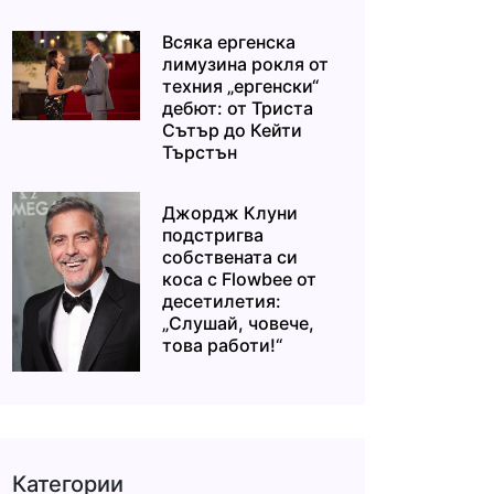
Всяка ергенска
лимузина рокля от
техния „ергенски“
дебют: от Триста
Сътър до Кейти
Търстън
Джордж Клуни
подстригва
собствената си
коса с Flowbee от
десетилетия:
„Слушай, човече,
това работи!“
Категории