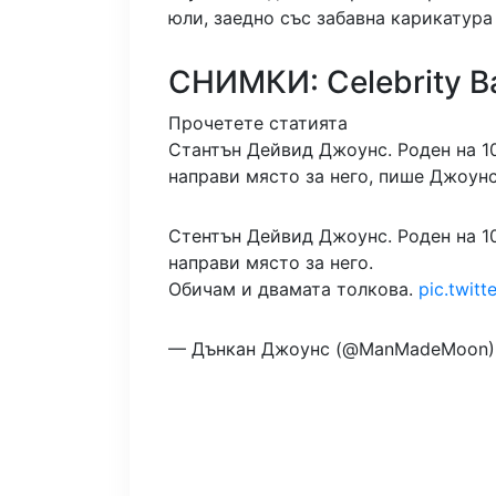
юли, заедно със забавна карикатура
СНИМКИ: Celebrity B
Прочетете статията
Стантън Дейвид Джоунс. Роден на 1
направи място за него, пише Джоунс
Стентън Дейвид Джоунс. Роден на 1
направи място за него.
Обичам и двамата толкова. ️️
pic.twit
— Дънкан Джоунс (@ManMadeMoon)