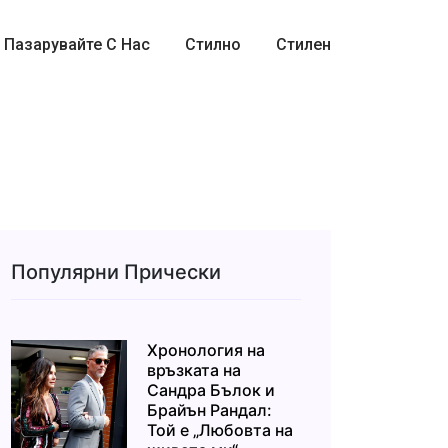
Пазарувайте С Нас
Стилно
Стилен
Популярни Прически
Хронология на
връзката на
Сандра Бълок и
Брайън Рандал:
Той е „Любовта на