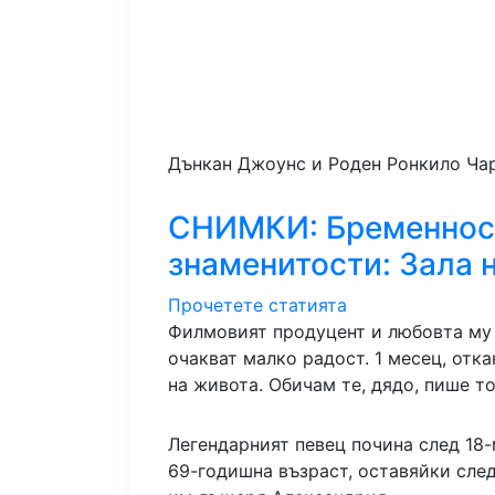
Дънкан Джоунс и Роден Ронкило
Чар
СНИМКИ: Бременност
знаменитости: Зала 
Прочетете статията
Филмовият продуцент и любовта му 
очакват малко радост. 1 месец, откак
на живота. Обичам те, дядо, пише т
Легендарният певец почина след 18-м
69-годишна възраст, оставяйки след