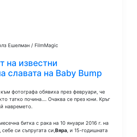
лз Ешелман / FilmMagic
 на известни
на славата на Baby Bump
към фотографа обявиха през февруари, че
то татко почина.... Очаква се през юни. Кръг
ой навремето.
есечна битка с рака на 10 януари 2016 г. на
 себе си съпругата си,
Вяра
, и 15-годишната