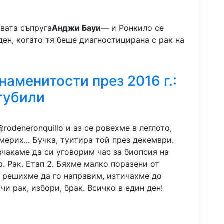
рвата съпруга
Анджи Бауи
— и Ронкило се
ден, когато тя беше диагностицирана с рак на
аменитости през 2016 г.:
агубили
odeneronquillo и аз се ровехме в леглото,
мерих... Бучка, туитира той през декември.
зчакаме да си уговорим час за биопсия на
. Рак. Етап 2. Бяхме малко поразени от
че решихме да го направим, изтичахме до
чи рак, избори, брак. Всичко в един ден!