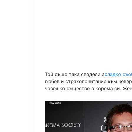
Той също така сподели а
сладко съ
любов и страхопочитание към неверо
човешко същество в корема си. Жена