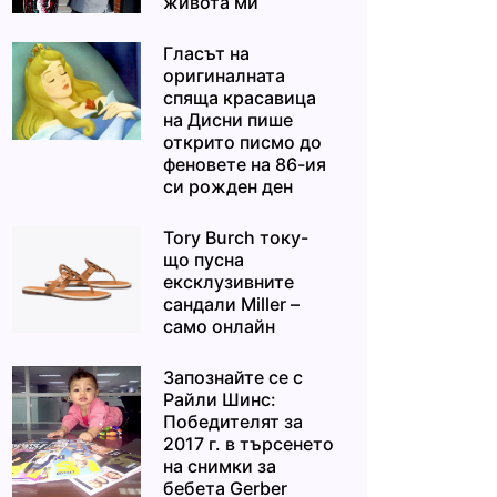
живота ми“
Гласът на
оригиналната
спяща красавица
на Дисни пише
открито писмо до
феновете на 86-ия
си рожден ден
Tory Burch току-
що пусна
ексклузивните
сандали Miller –
само онлайн
Запознайте се с
Райли Шинс:
Победителят за
2017 г. в търсенето
на снимки за
бебета Gerber