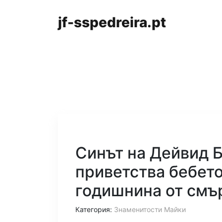
jf-sspedreira.pt
Синът на Дейвид 
приветства бебет
годишнина от смъ
Категория:
Знаменитости Майки