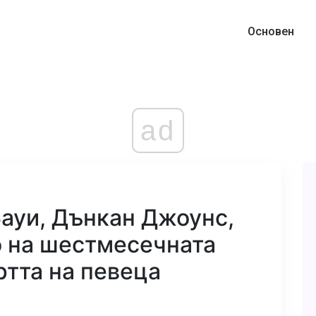
Основен
ad
Бауи, Дънкан Джоунс,
о на шестмесечната
ртта на певеца