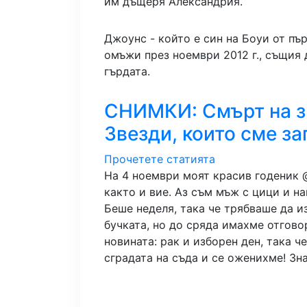
им дъщеря Александрия.
Джоунс - който е син на Боуи от пъ
омъжи през ноември 2012 г., същия 
гърдата.
СНИМКИ: Смърт на зн
Звезди, които сме з
Прочетете статията
На 4 ноември моят красив годеник @r
както и вие. Аз съм мъж с цици и на
Беше неделя, така че трябваше да и
бучката, но до сряда имахме отговор
новината: рак и изборен ден, така 
сградата на съда и се оженихме! Зна