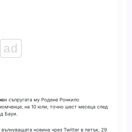
ad
нс
и съпругата му Родене Ронкило
момченце, на 10 юли, точно шест месеца след
д Бауи.
вълнуващата новина чрез Twitter в петък, 29