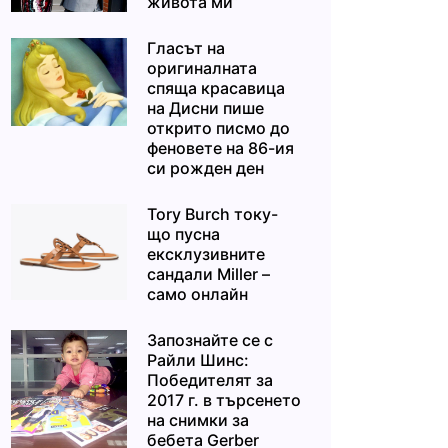
живота ми“
Гласът на
оригиналната
спяща красавица
на Дисни пише
открито писмо до
феновете на 86-ия
си рожден ден
Tory Burch току-
що пусна
ексклузивните
сандали Miller –
само онлайн
Запознайте се с
Райли Шинс:
Победителят за
2017 г. в търсенето
на снимки за
бебета Gerber