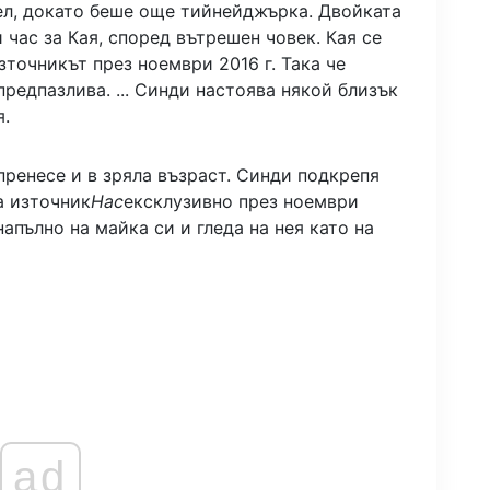
дел, докато беше още тийнейджърка. Двойката
 час за Кая, според вътрешен човек. Кая се
зточникът през ноември 2016 г. Така че
редпазлива. ... Синди настоява някой близък
я.
 пренесе и в зряла възраст. Синди подкрепя
а източник
Нас
ексклузивно през ноември
напълно на майка си и гледа на нея като на
ad