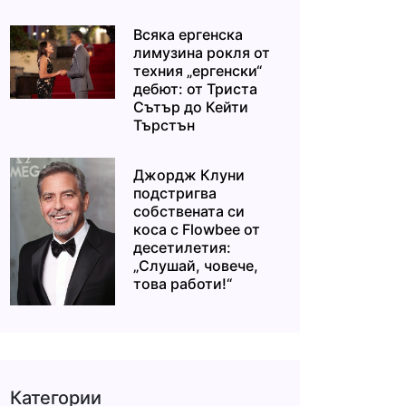
Всяка ергенска
лимузина рокля от
техния „ергенски“
дебют: от Триста
Сътър до Кейти
Търстън
Джордж Клуни
подстригва
собствената си
коса с Flowbee от
десетилетия:
„Слушай, човече,
това работи!“
Категории