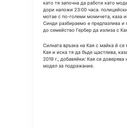
като тя започна да работи като мо
дори наложи 23:00 часа. полицейски
мотае с по-големи момичета, каза и
Синди разбираемо е предпазлива и п
до семейство Гербер да излиза с Ка
Силната връзка на Кая с майка й се
Кая и иска тя да бъде щастлива, каз
2019 г., добавяйки: Кая се доверява 
модел за подражание.