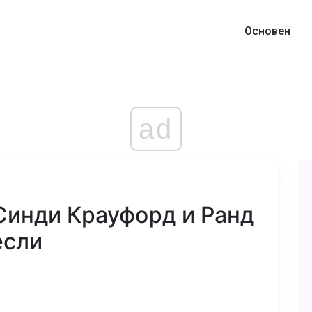
Основен
ad
Синди Крауфорд и Ранд
если