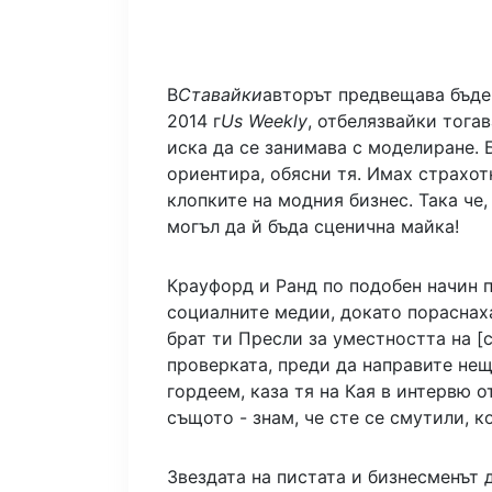
В
Ставайки
авторът предвещава бъде
2014 г
Us Weekly
, отбелязвайки тогав
иска да се занимава с моделиране. Б
ориентира, обясни тя. Имах страхот
клопките на модния бизнес. Така че,
могъл да й бъда сценична майка!
Крауфорд и Ранд по подобен начин п
социалните медии, докато пораснаха
брат ти Пресли за уместността на [
проверката, преди да направите нещ
гордеем, каза тя на Кая в интервю о
същото - знам, че сте се смутили, 
Звездата на пистата и бизнесменът 