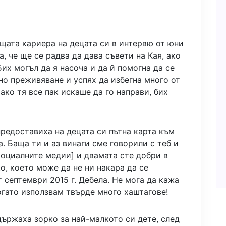
щата кариера на децата си в интервю от юни
а, че ще се радва да дава съвети на Кая, ако
их могъл да я насоча и да й помогна да се
но преживяване и успях да избегна много от
 ако тя все пак искаше да го направи, бих
редоставиха на децата си пътна карта към
. Баща ти и аз винаги сме говорили с теб и
социалните медии] и двамата сте добри в
о, което може да не ни накара да се
т септември 2015 г. Дебела. Не мога да кажа
когато използвам твърде много хаштагове!
държаха зорко за най-малкото си дете, след