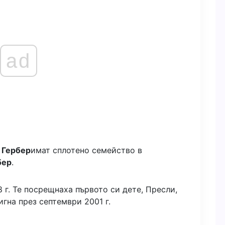
ad
 Гербер
имат сплотено семейство в
бер
.
 г. Те посрещнаха първото си дете, Пресли,
игна през септември 2001 г.