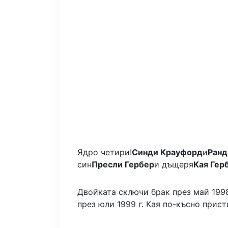
Ядро четири!
Синди Крауфорд
и
Ранд
син
Пресли Гербер
и дъщеря
Кая Гер
Двойката сключи брак през май 1998
през юли 1999 г. Кая по-късно прист