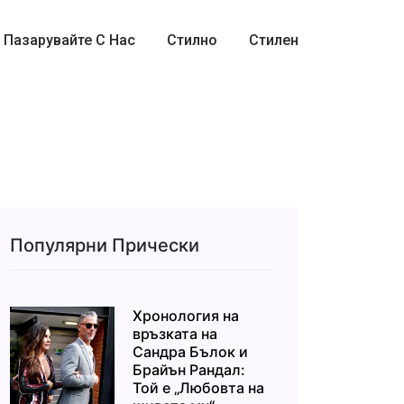
Пазарувайте С Нас
Стилно
Стилен
Популярни Прически
Хронология на
връзката на
Сандра Бълок и
Брайън Рандал:
Той е „Любовта на