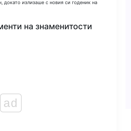
, докато излизаше с новия си годеник на
менти на знаменитости
ad