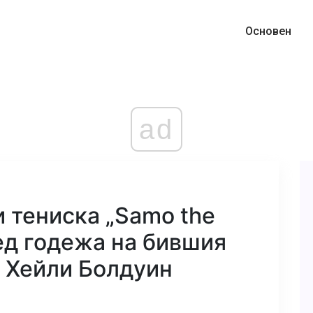
Основен
ad
 тениска „Samo the
лед годежа на бившия
 Хейли Болдуин