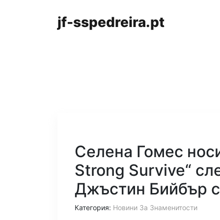
jf-sspedreira.pt
Селена Гомес носи
Strong Survive“ с
Джъстин Бийбър с
Категория:
Новини За Знаменитости