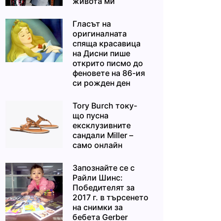
живота ми“
Гласът на
оригиналната
спяща красавица
на Дисни пише
открито писмо до
феновете на 86-ия
си рожден ден
Tory Burch току-
що пусна
ексклузивните
сандали Miller –
само онлайн
Запознайте се с
Райли Шинс:
Победителят за
2017 г. в търсенето
на снимки за
бебета Gerber