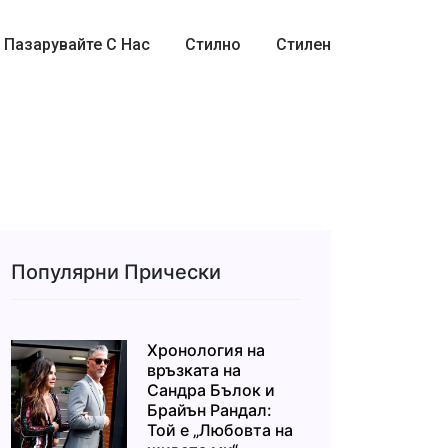
Пазарувайте С Нас
Стилно
Стилен
Популярни Прически
Хронология на
връзката на
Сандра Бълок и
Брайън Рандал:
Той е „Любовта на