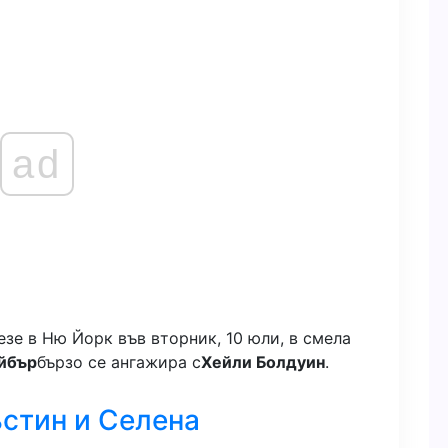
ad
езе в Ню Йорк във вторник, 10 юли, в смела
йбър
бързо се ангажира с
Хейли Болдуин
.
стин и Селена