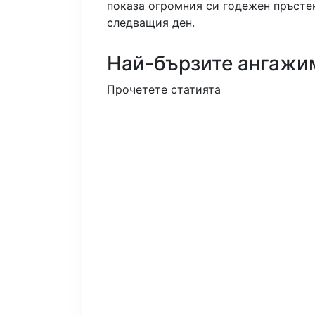
показа огромния си годежен пръстен
следващия ден.
Най-бързите ангажи
Прочетете статията