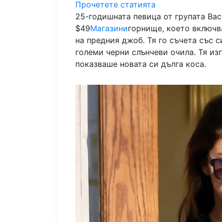
Прочетете статията
25-годишната певица от групата Bac
$49
Магазини
горнище, което включва
на предния джоб. Тя го съчета със 
големи черни слънчеви очила. Тя из
показваше новата си дълга коса.