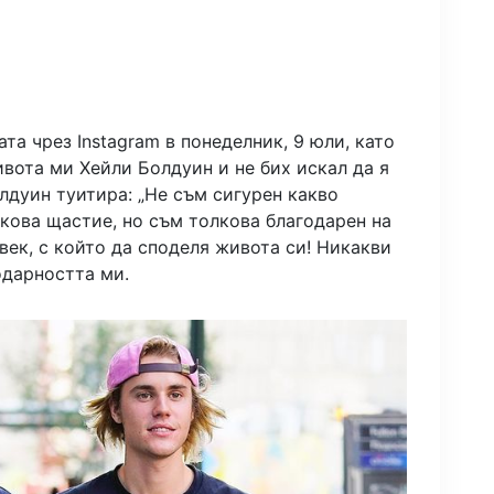
та чрез Instagram в понеделник, 9 юли, като
ивота ми Хейли Болдуин и не бих искал да я
лдуин туитира: „Не съм сигурен какво
акова щастие, но съм толкова благодарен на
век, с който да споделя живота си! Никакви
одарността ми.