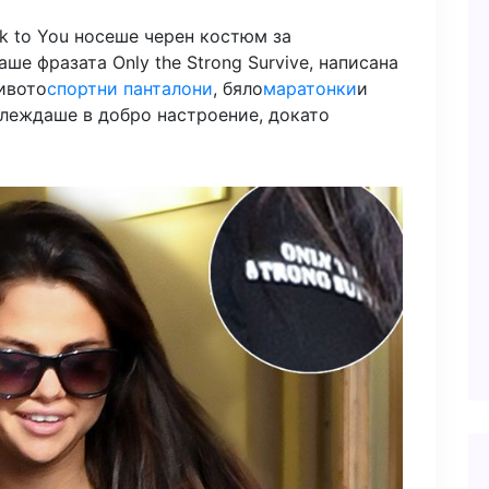
k to You носеше черен костюм за
ше фразата Only the Strong Survive, написана
сивото
спортни панталони
, бяло
маратонки
и
глеждаше в добро настроение, докато