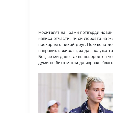
Носителят на Грами потвърди новина
написа отчасти: Ти си любовта на ж
прекарам с никой друг. По-късно Бо
направих в живота, за да заслужа т
Бог, че ми даде такъв невероятен чо
думи не биха могли да изразят благ