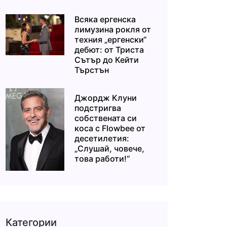
Всяка ергенска
лимузина рокля от
техния „ергенски“
дебют: от Триста
Сътър до Кейти
Търстън
Джордж Клуни
подстригва
собствената си
коса с Flowbee от
десетилетия:
„Слушай, човече,
това работи!“
Категории