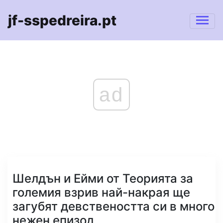
jf-sspedreira.pt
ad
Шелдън и Ейми от Теорията за
големия взрив най-накрая ще
загубят девствеността си в много
нежен епизод