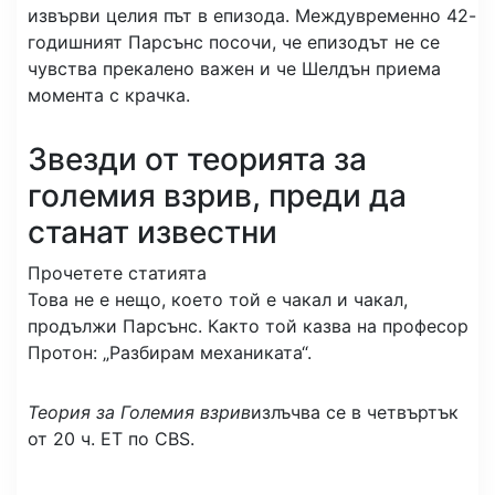
извърви целия път в епизода. Междувременно 42-
годишният Парсънс посочи, че епизодът не се
чувства прекалено важен и че Шелдън приема
момента с крачка.
Звезди от теорията за
големия взрив, преди да
станат известни
Прочетете статията
Това не е нещо, което той е чакал и чакал,
продължи Парсънс. Както той казва на професор
Протон: „Разбирам механиката“.
Теория за Големия взрив
излъчва се в четвъртък
от 20 ч. ET по CBS.