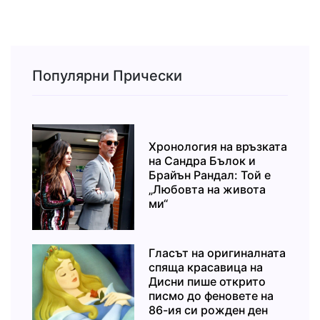
Популярни Прически
Хронология на връзката
на Сандра Бълок и
Брайън Рандал: Той е
„Любовта на живота
ми“
Гласът на оригиналната
спяща красавица на
Дисни пише открито
писмо до феновете на
86-ия си рожден ден