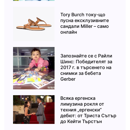
Tory Burch току-що
пусна ексклузивните
сандали Miller – само
онлайн
Запознайте се с Райли
Шинс: Победителят за
2017 г. в търсенето на
снимки за бебета
Gerber
Всяка ергенска
лимузина рокля от
техния „ергенски“
дебют: от Триста Сътър
до Кейти Търстън