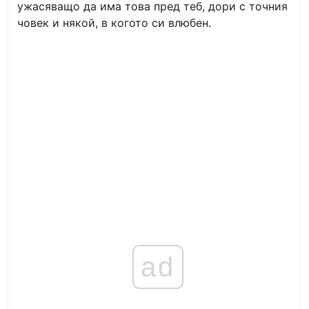
ужасяващо да има това пред теб, дори с точния
човек и някой, в когото си влюбен.
ad