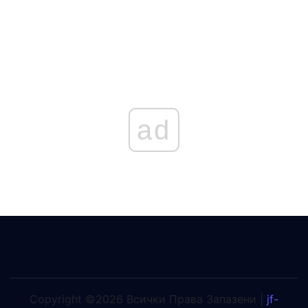
ad
Copyright ©2026 Всички Права Запазени |
jf-