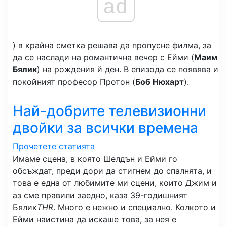
ad
) в крайна сметка решава да пропусне филма, за
да се наслади на романтична вечер с Ейми (
Маим
Бялик
) на рождения й ден. В епизода се появява и
покойният професор Протон (
Боб Нюхарт
).
Най-добрите телевизионни
двойки за всички времена
Прочетете статията
Имаме сцена, в която Шелдън и Ейми го
обсъждат, преди дори да стигнем до спалнята, и
това е една от любимите ми сцени, които Джим и
аз сме правили заедно, каза 39-годишният
Бялик
THR
. Много е нежно и специално. Колкото и
Ейми наистина да искаше това, за нея е