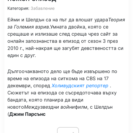
Категория:
Забавление
Ейми и Шелдън са на път да влошат удара
Теория
за Големия взрив.
Умната двойка, която се
срещаше и излизаше след среща чрез сайт за
онлайн запознанства в епизод от сезон 3 през
2010 г., най-накрая ще загубят девствеността си
един с друг.
Дългоочакваното дело ще бъде извършено по
време на епизода на ситкома на CBS на 17
декември, според
Холивудският репортер
.
Сюжетът на епизода се съсредоточава върху
бандата, която планира да види
новото
Междузвездни войни
филм, с Шелдън
(
Джим Парсънс