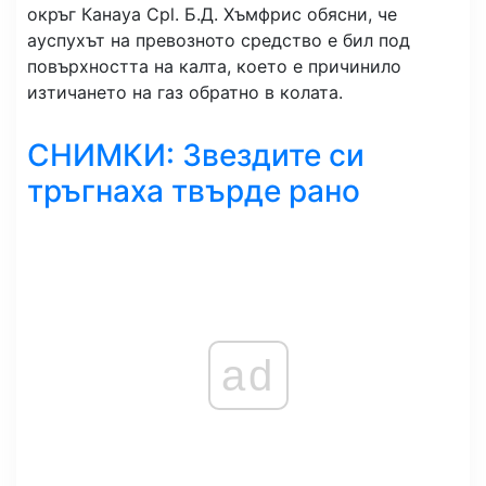
окръг Канауа Cpl. Б.Д. Хъмфрис обясни, че
ауспухът на превозното средство е бил под
повърхността на калта, което е причинило
изтичането на газ обратно в колата.
СНИМКИ: Звездите си
тръгнаха твърде рано
ad