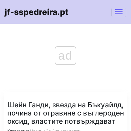
jf-sspedreira.pt
ad
Шейн Ганди, звезда на Бъкуайлд,
почина от отравяне с въглероден
оксид, властите потвърждават
Категория:
Новини За Знаменитости