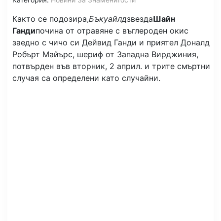
Както се подозира,
Бъкуайлд
звезда
Шайн
Ганди
почина от отравяне с въглероден окис
заедно с чичо си Дейвид Ганди и приятел Доналд
Робърт Майърс, шериф от Западна Вирджиния,
потвърден във вторник, 2 април. и трите смъртни
случая са определени като случайни.