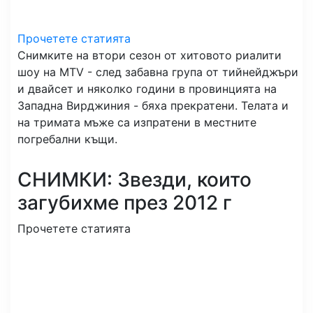
Прочетете статията
Снимките на втори сезон от хитовото риалити
шоу на MTV - след забавна група от тийнейджъри
и двайсет и няколко години в провинцията на
Западна Вирджиния - бяха прекратени. Телата и
на тримата мъже са изпратени в местните
погребални къщи.
СНИМКИ: Звезди, които
загубихме през 2012 г
Прочетете статията