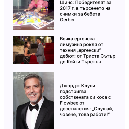
Шинс: Победителят за
2017 г. в търсенето на
снимки за бебета
Gerber
Всяка ергенска
лимузина рокля от
техния „ергенски“
дебют: от Триста Сътър
до Кейти Търстън
Джордж Клуни
подстригва
собствената си коса с
Flowbee от
десетилетия: „Слушай,
човече, това работи!“