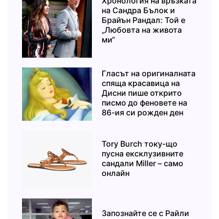
Хронология на връзката
на Сандра Бълок и
Брайън Рандал: Той е
„Любовта на живота
ми“
Гласът на оригиналната
спяща красавица на
Дисни пише открито
писмо до феновете на
86-ия си рожден ден
Tory Burch току-що
пусна ексклузивните
сандали Miller – само
онлайн
Запознайте се с Райли