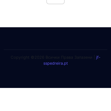
Copyright ©2026 Всички Права Запазени |
jf-
sspedreira.pt