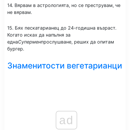
14. Вярвам в астрологията, но се преструвам, че
не вярвам.
15. Бях пескатарианец до 24-годишна възраст.
Когато исках да напълня за
една
Супермен
прослушване, реших да опитам
бургер.
Знаменитости вегетарианци
ad