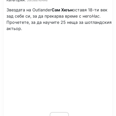
Звездата на Outlander
Сам Хюън
оставя 18-ти век
зад себе си, за да прекарва време с него
Нас
.
Прочетете, за да научите 25 неща за шотландския
актьор.