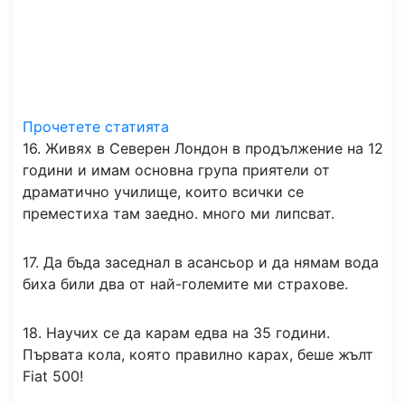
Прочетете статията
16. Живях в Северен Лондон в продължение на 12
години и имам основна група приятели от
драматично училище, които всички се
преместиха там заедно. много ми липсват.
17. Да бъда заседнал в асансьор и да нямам вода
биха били два от най-големите ми страхове.
18. Научих се да карам едва на 35 години.
Първата кола, която правилно карах, беше жълт
Fiat 500!