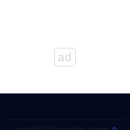
ad
Copyright ©2026 Всички Права Запазени |
jf-