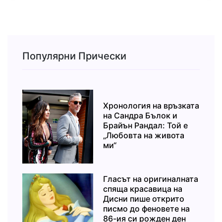
Популярни Прически
Хронология на връзката
на Сандра Бълок и
Брайън Рандал: Той е
„Любовта на живота
ми“
Гласът на оригиналната
спяща красавица на
Дисни пише открито
писмо до феновете на
86-ия си рожден ден