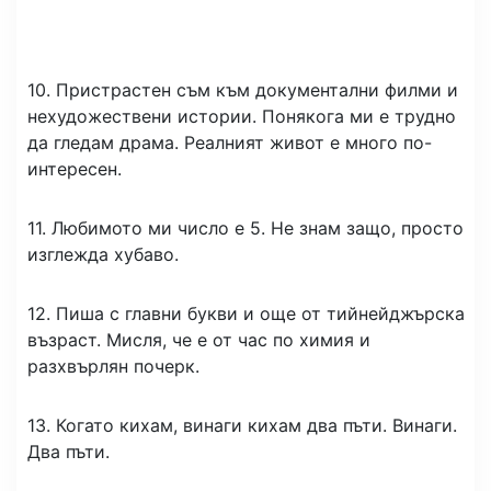
10. Пристрастен съм към документални филми и
нехудожествени истории. Понякога ми е трудно
да гледам драма. Реалният живот е много по-
интересен.
11. Любимото ми число е 5. Не знам защо, просто
изглежда хубаво.
12. Пиша с главни букви и още от тийнейджърска
възраст. Мисля, че е от час по химия и
разхвърлян почерк.
13. Когато кихам, винаги кихам два пъти. Винаги.
Два пъти.