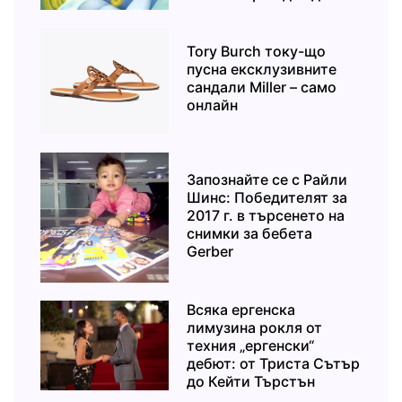
Tory Burch току-що
пусна ексклузивните
сандали Miller – само
онлайн
Запознайте се с Райли
Шинс: Победителят за
2017 г. в търсенето на
снимки за бебета
Gerber
Всяка ергенска
лимузина рокля от
техния „ергенски“
дебют: от Триста Сътър
до Кейти Търстън