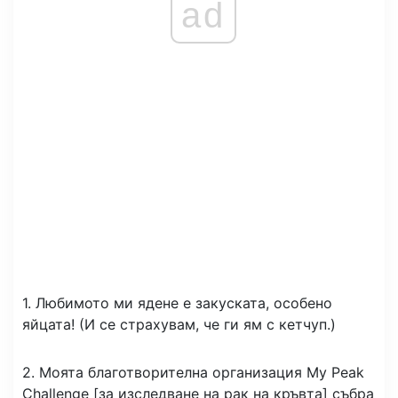
ad
1. Любимото ми ядене е закуската, особено
яйцата! (И се страхувам, че ги ям с кетчуп.)
2. Моята благотворителна организация My Peak
Challenge [за изследване на рак на кръвта] събра