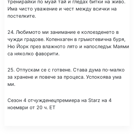
тренирайки по муай тай и гледах битки на живо.
Има чисто уважение и чест между всички на
постелките.
24. Любимото ми занимание е колоезденето в
чужди градове. Копенхаген в гръмотевична буря,
Ню Йорк през влажното лято и напоследък Маями
са няколко фаворити.
25. Отпускам се с готвене. Става дума по-малко
за хранене и повече за процеса. Успокоява ума
ми.
Сезон 4 от
чужденец
премиера на Starz на 4
ноември от 20 ч. ЕТ