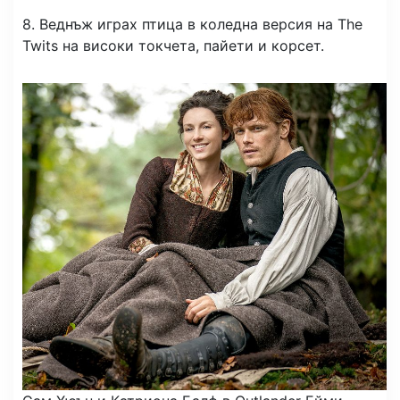
8. Веднъж играх птица в коледна версия на The
Twits на високи токчета, пайети и корсет.