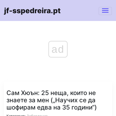
jf-sspedreira.pt
ad
Сам Хюън: 25 неща, които не
знаете за мен („Научих се да
шофирам едва на 35 години“)
Категория:
Забавление