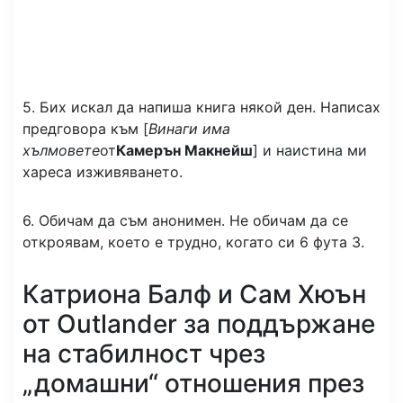
5. Бих искал да напиша книга някой ден. Написах
предговора към [
Винаги има
хълмовете
от
Камерън Макнейш
] и наистина ми
хареса изживяването.
6. Обичам да съм анонимен. Не обичам да се
откроявам, което е трудно, когато си 6 фута 3.
Катриона Балф и Сам Хюън
от Outlander за поддържане
на стабилност чрез
„домашни“ отношения през