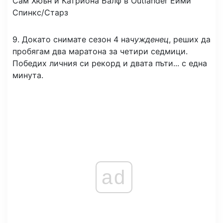
Сам Хюън и Катриона Балф в Outlander
Ейми
Спинкс/Старз
9. Докато снимате сезон 4 на
чужденец
, реших да
пробягам два маратона за четири седмици.
Победих личния си рекорд и двата пъти... с една
минута.
ad