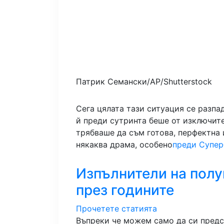
Патрик Семански/AP/Shutterstock
Сега цялата тази ситуация се разпа
й преди сутринта беше от изключите
трябваше да съм готова, перфектна 
някаква драма, особено
преди Супер
Изпълнители на полу
през годините
Прочетете статията
Въпреки че можем само да си предс