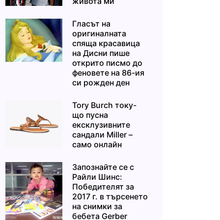
живота ми“
Гласът на
оригиналната
спяща красавица
на Дисни пише
открито писмо до
феновете на 86-ия
си рожден ден
Tory Burch току-
що пусна
ексклузивните
сандали Miller –
само онлайн
Запознайте се с
Райли Шинс:
Победителят за
2017 г. в търсенето
на снимки за
бебета Gerber