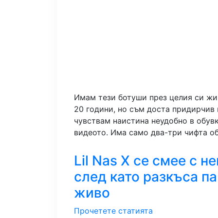
Имам тези ботуши през целия си жи
20 години, но съм доста придирчив 
чувствам наистина неудобно в обувк
видеото. Има само два-три чифта об
Lil Nas X се смее с 
след като разкъса па
живо
Прочетете статията