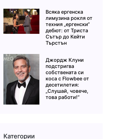
Всяка ергенска
лимузина рокля от
техния „ергенски“
дебют: от Триста
Сътър до Кейти
Търстън
Джордж Клуни
подстригва
собствената си
коса с Flowbee от
десетилетия:
„Слушай, човече,
това работи!“
Категории