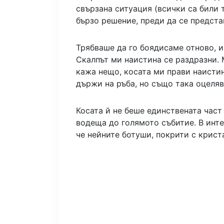
свързана ситуация (всички са били т
бързо решение, преди да се предста
Трябваше да го боядисаме отново, и
Скалпът ми наистина се раздразни. 
кажа нещо, косата ми прави наисти
държи на ръба, но също така оцеляв
Косата й не беше единствената част
водеща до голямото събитие. В инт
че нейните ботуши, покрити с крист