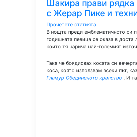
Шакира прави рядка 
с Жерар Пике и техн
Прочетете статията
В нощта преди емблематичното си пр
годишната певица се оказа в доста 
които тя нарича най-големият източ
Така че боядисвах косата си вечерт
коса, която използвам всеки път, ка
Гламур Обединеното кралство
. И т