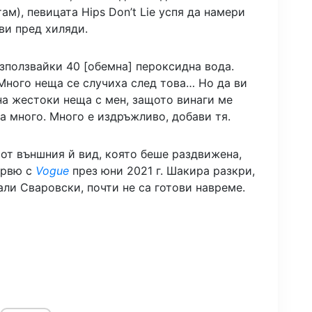
ам), певицата Hips Don’t Lie успя да намери
ви пред хиляди.
зползвайки 40 [обемна] пероксидна вода.
Много неща се случиха след това… Но да ви
на жестоки неща с мен, защото винаги ме
а много. Много е издръжливо, добави тя.
 от външния й вид, която беше раздвижена,
ервю с
Vogue
през юни 2021 г. Шакира разкри,
али Сваровски, почти не са готови навреме.