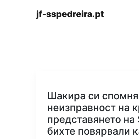
jf-sspedreira.pt
Шакира си спомня
неизправност на к
представянето на 
бихте повярвали к