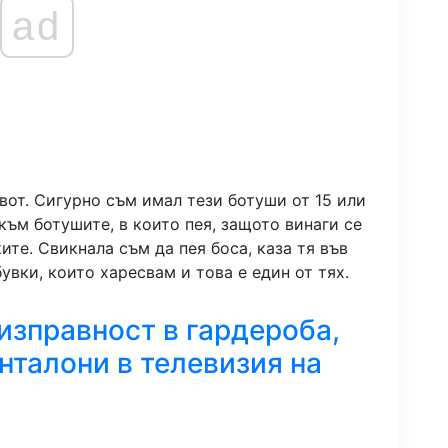
ad
вот. Сигурно съм имал
тези ботуши от 15 или
към ботушите, в които пея, защото винаги се
ите. Свикнала съм да пея боса, каза тя във
увки, които харесвам и това е един от тях.
неизправност в гардероба,
нталони в телевизия на