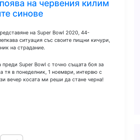
поява на червения килим
ите синове
едставяне на Super Bowl 2020, 44-
лепкава ситуация със своите пищни кичури,
ник на страдание.
а преди Super Bowl с точно същата боя за
за тя в понеделник, 1 ноември, интервю с
ази вечер косата ми реши да стане черна!