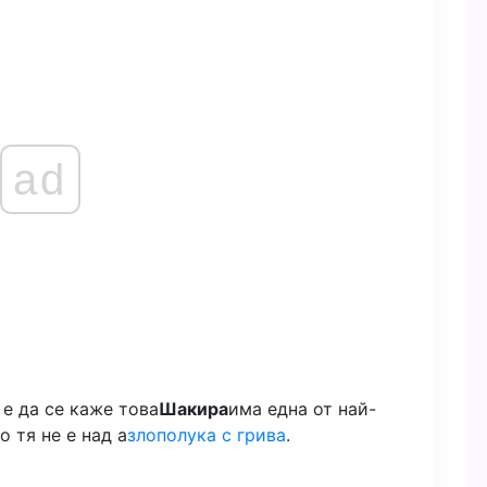
ad
 е да се каже това
Шакира
има една от най-
 тя не е над а
злополука с грива
.