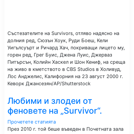
Състезателите на Survivors, отляво надясно на
долния ред, Сюзън Хоук, Руди Боеш, Кели
Уигълсуърт и Ричард Хач, покриващи лицето му,
горен ред, Грег Буис, Джена Луис, Джерваз
Питърсън, Колийн Хаскел и Шон Кениф, на среща
на живо в кметството в CBS Studios в Холивуд,
Лос Анджелис, Калифорния на 23 август 2000 г.
Кеворк Джансезян/AP/Shutterstock
Любими и злодеи от
феновете на „Survivor“.
Прочетете статията
През 2010 г. той беше въведен в Почетната зала