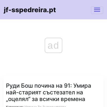
jf-sspedreira.pt
ad
Руди Бош почина на 91: Умира
най-старият състезател на
„оцелял“ за всички времена
Категория:
Новини За Знаменитости