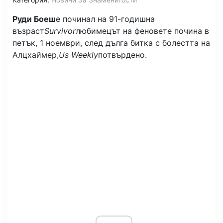
Руди Боеш
е починал на 91-годишна
възраст
Survivor
любимецът на феновете почина в
петък, 1 ноември, след дълга битка с болестта на
Алцхаймер,
Us Weekly
потвърдено.