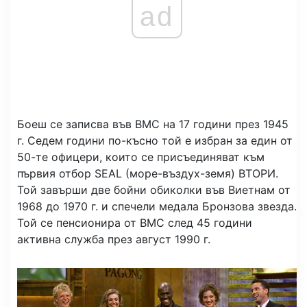
ad
Боеш се записва във ВМС на 17 години през 1945
г. Седем години по-късно той е избран за един от
50-те офицери, които се присъединяват към
първия отбор SEAL (море-въздух-земя) ВТОРИ.
Той завърши две бойни обиколки във Виетнам от
1968 до 1970 г. и спечели медала Бронзова звезда.
Той се пенсионира от ВМС след 45 години
активна служба през август 1990 г.