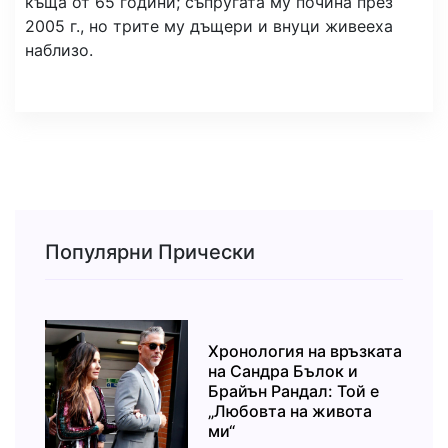
къща от 65 години; съпругата му почина през
2005 г., но трите му дъщери и внуци живееха
наблизо.
Популярни Прически
Хронология на връзката
на Сандра Бълок и
Брайън Рандал: Той е
„Любовта на живота
ми“