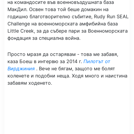
на командосите във военновъздушната база
МакДил. Освен това той беше домакин на
годишно благотворително събитие, Rudy Run SEAL
Challenge на военноморската амфибийна база
Little Creek, за да събере пари за Военноморската
фондация за специална война.
Просто мразя да остарявам - това ме забавя,
каза Боеш в интервю за 2014 г.
Пилотът от
Вирджиния
. Вече не бягам, защото ме болят
коленете и подобни неща. Ходя много и наистина
забавям ходенето.