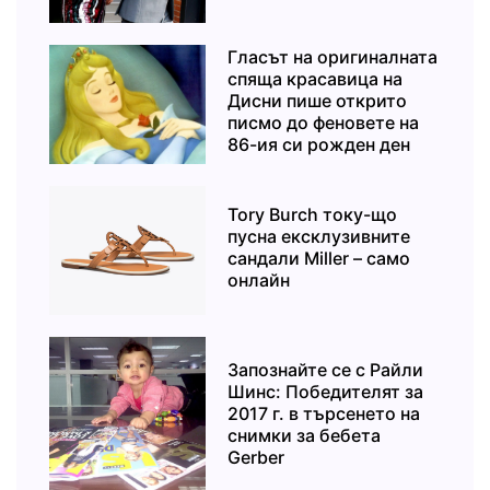
Гласът на оригиналната
спяща красавица на
Дисни пише открито
писмо до феновете на
86-ия си рожден ден
Tory Burch току-що
пусна ексклузивните
сандали Miller – само
онлайн
Запознайте се с Райли
Шинс: Победителят за
2017 г. в търсенето на
снимки за бебета
Gerber