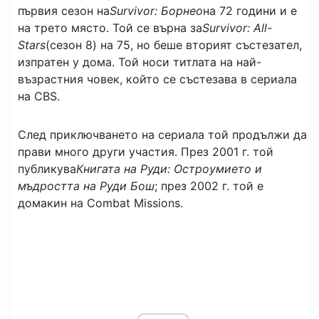
първия сезон на
Survivor: Борнео
на 72 години и е
на трето място. Той се върна за
Survivor: All-
Stars
(сезон 8) на 75, но беше вторият състезател,
изпратен у дома. Той носи титлата на най-
възрастния човек, който се състезава в сериала
на CBS.
След приключването на сериала той продължи да
прави много други участия. През 2001 г. той
публикува
Книгата на Руди: Остроумието и
мъдростта на Руди Бош
; през 2002 г. той е
домакин на Combat Missions.