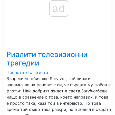
ad
Риалити телевизионни
трагедии
Прочетете статията
Въпреки че обичаше Survivor, той винаги
напомняше на феновете си, че първата му любов е
флотът. Най-добрият живот в света.
Survivor
беше
нищо в сравнение с това, което направих, и това
е просто така, каза той в интервюто. По това
време той също така разкри, че е живял в същата