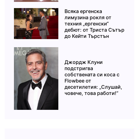
Всяка ергенска
лимузина рокля от
техния „ергенски“
дебют: от Триста Сътър
до Кейти Търстън
Джордж Клуни
подстригва
собствената си коса с
Flowbee от
десетилетия: „Слушай,
човече, това работи!“