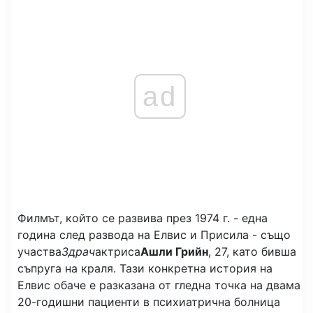
ad
Филмът, който се развива през 1974 г. - една
година след развода на Елвис и Присила - също
участва
Здрач
актриса
Ашли Грийн
, 27, като бивша
съпруга на краля. Тази конкретна история на
Елвис обаче е разказана от гледна точка на двама
20-годишни пациенти в психиатрична болница