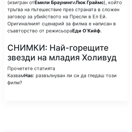
(изигран от
Емили Браунинг
и
Люк Граймс
), който
тръгва на пътешествие през страната в сложен
заговор за убийството на Пресли в Ел Ей.
Оригиналният сценарий за филма е написан в
съавторство от режисьора
Еди О’Кийф
.
СНИМКИ: Най-горещите
звезди на младия Холивуд
Прочетете статията
Казвам
Нас
: развълнуван ли си да гледаш този
филм?