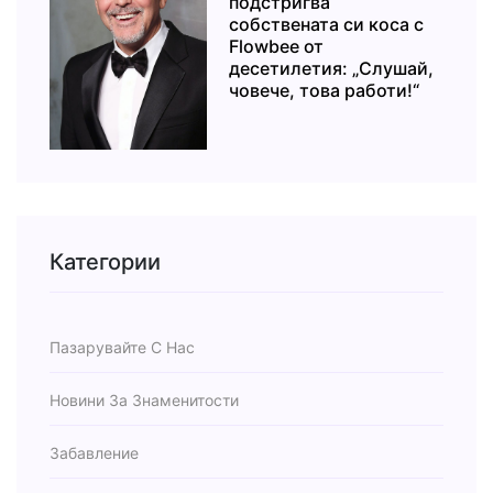
подстригва
собствената си коса с
Flowbee от
десетилетия: „Слушай,
човече, това работи!“
Категории
Пазарувайте С Нас
Новини За Знаменитости
Забавление