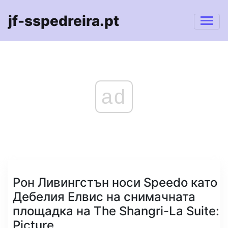
jf-sspedreira.pt
ad
Рон Ливингстън носи Speedo като
Дебелия Елвис на снимачната
площадка на The Shangri-La Suite:
Picture