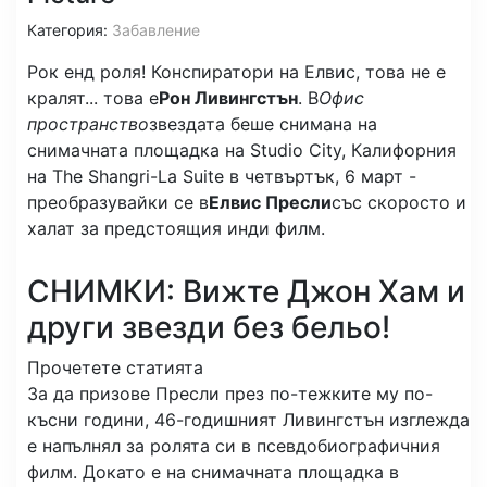
Категория:
Забавление
Рок енд роля! Конспиратори на Елвис, това не е
кралят... това е
Рон Ливингстън
. В
Офис
пространство
звездата беше снимана на
снимачната площадка на Studio City, Калифорния
на The Shangri-La Suite в четвъртък, 6 март -
преобразувайки се в
Елвис Пресли
със скоросто и
халат за предстоящия инди филм.
СНИМКИ: Вижте Джон Хам и
други звезди без бельо!
Прочетете статията
За да призове Пресли през по-тежките му по-
късни години, 46-годишният Ливингстън изглежда
е напълнял за ролята си в псевдобиографичния
филм. Докато е на снимачната площадка в