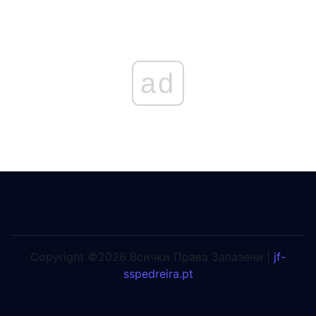
ad
Copyright ©2026 Всички Права Запазени |
jf-
sspedreira.pt