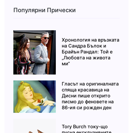
Популярни Прически
Хронология на връзката
на Сандра Бълок и
Брайън Рандал: Той е
„Любовта на живота
ми“
Гласът на оригиналната
спяща красавица на
Дисни пише открито
писмо до феновете на
86-ия си рожден ден
Tory Burch току-що
пусна ексклузивните