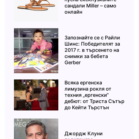
сандали Miller – само
онлайн
Запознайте се с Райли
Шинс: Победителят за
2017 г. в търсенето на
снимки за бебета
Gerber
Всяка ергенска
лимузина рокля от
техния „ергенски“
дебют: от Триста Сътър
до Кейти Търстън
Джордж Клуни