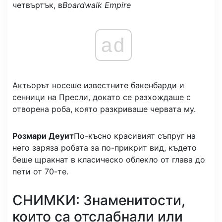
четвъртък, в
Boardwalk Empire
ad
Актьорът носеше известните бакенбарди и
сенници на Пресли, докато се разхождаше с
отворена роба, която разкриваше червата му.
Розмари Деуит
По-късно красивият съпруг на
него заряза робата за по-прикрит вид, където
беше щракнат в класическо облекло от глава до
пети от 70-те.
СНИМКИ: Знаменитости,
които са отслабнали или