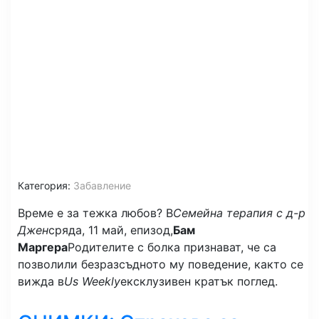
Категория:
Забавление
Време е за тежка любов? В
Семейна терапия с д-р
Джен
сряда, 11 май, епизод,
Бам
Маргера
Родителите с болка признават, че са
позволили безразсъдното му поведение, както се
вижда в
Us Weekly
ексклузивен кратък поглед.