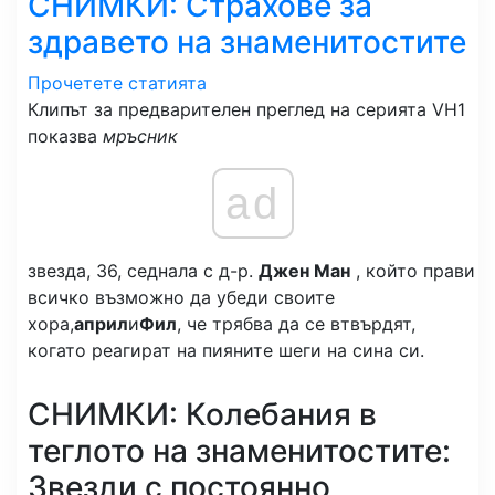
СНИМКИ: Страхове за
здравето на знаменитостите
Прочетете статията
Клипът за предварителен преглед на серията VH1
показва
мръсник
ad
звезда, 36, седнала с д-р.
Джен Ман
, който прави
всичко възможно да убеди своите
хора,
април
и
Фил
, че трябва да се втвърдят,
когато реагират на пияните шеги на сина си.
СНИМКИ: Колебания в
теглото на знаменитостите:
Звезди с постоянно