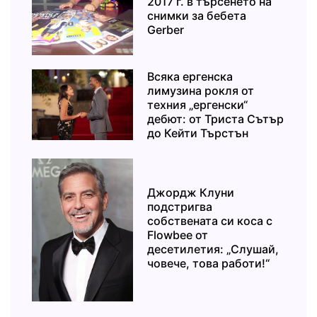
2017 г. в търсенето на
снимки за бебета
Gerber
Всяка ергенска
лимузина рокля от
техния „ергенски“
дебют: от Триста Сътър
до Кейти Търстън
Джордж Клуни
подстригва
собствената си коса с
Flowbee от
десетилетия: „Слушай,
човече, това работи!“