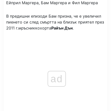
Ейприл Маргера, Бам Маргера и Фил Маргера
В предишни епизоди Бам призна, че е увеличил
пиенето си след смъртта на близък приятел през
2011 г.
мръсник
кохорта
Райън Дън
.
ad