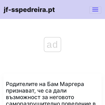
jf-sspedreira.pt
ad
Родителите на Бам Маргера
признават, че са дали
възможност за неговото
саморазрушително поведение в