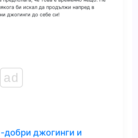
някога би искал да продължи напред в
ни джогинги до себе си!
ad
й-добри джогинги и