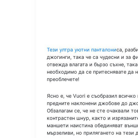
Тези ултра уютни панталони
са, разб
джогинги, така че са чудесни и за 
отвежда влагата и бързо съхне, така
необходимо да се притеснявате да н
преоблечете!
Ясно е, че Vuori е съобразил всичко
предните наклонени джобове до джо
Обзалагам се, че не сте очаквали то
контрастен шнур, както и изрязанит
маншети наистина обединяват външн
мързеливи, но прилягането на тези 