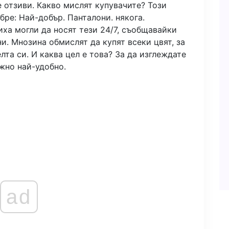
 отзиви. Какво мислят купувачите? Този
бре: Най-добър. Панталони. някога.
иха могли да носят тези 24/7, съобщавайки
и. Мнозина обмислят да купят всеки цвят, за
лта си. И каква цел е това? За да изглеждате
жно най-удобно.
ad