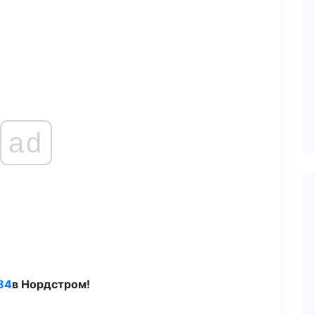
ad
84
в Нордстром!