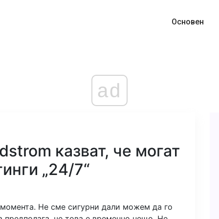
Основен
ad
dstrom казват, че могат
гинги „24/7“
момента. Не сме сигурни дали можем да го
а предполага, че това е временно нещо. Не