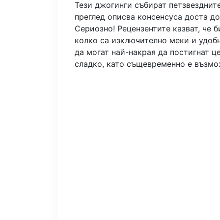
Тези джогинги събират петзвездните
преглед описва консенсуса доста до
Сериозно! Рецензентите казват, че б
колко са изключително меки и удобн
да могат най-накрая да постигнат це
сладко, като същевременно е възмо