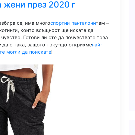
 жени през 2020 г
азбира се, има много
спортни панталони
там –
жогинги, които всъщност ще искате да
 чувство. Готови ли сте да почувствате това
е да е така, защото току-що открихме
най-
те могли да поискате
!