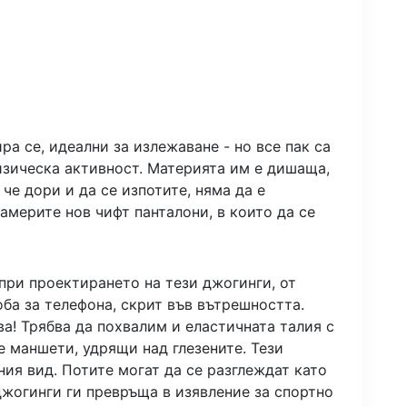
ира се, идеални за излежаване - но все пак са
физическа активност. Материята им е дишаща,
 че дори и да се изпотите, няма да е
америте нов чифт панталони, в които да се
 при проектирането на тези джогинги, от
ба за телефона, скрит във вътрешността.
ва! Трябва да похвалим и еластичната талия с
е маншети, удрящи над глезените. Тези
ия вид. Потите могат да се разглеждат като
джогинги ги превръща в изявление за спортно