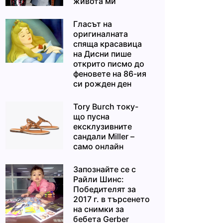
живота ми“
Гласът на
оригиналната
спяща красавица
на Дисни пише
открито писмо до
феновете на 86-ия
си рожден ден
Tory Burch току-
що пусна
ексклузивните
сандали Miller –
само онлайн
Запознайте се с
Райли Шинс:
Победителят за
2017 г. в търсенето
на снимки за
бебета Gerber