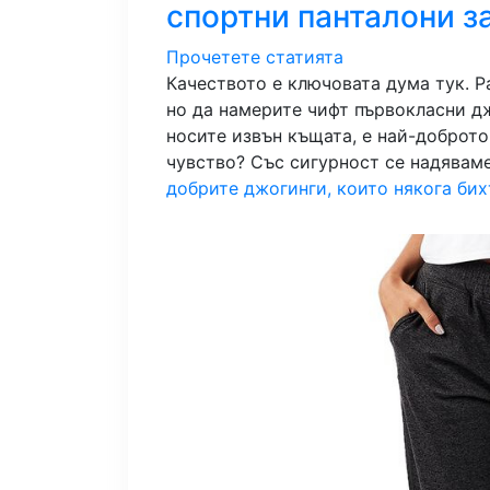
спортни панталони за
Прочетете статията
Качеството е ключовата дума тук. Р
но да намерите чифт първокласни д
носите извън къщата, е най-доброто
чувство? Със сигурност се надявам
добрите джогинги, които някога бих