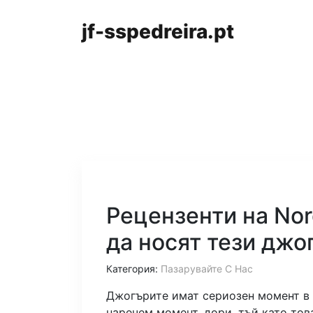
jf-sspedreira.pt
Рецензенти на Nor
да носят тези джо
Категория:
Пазарувайте С Нас
Джогърите имат сериозен момент в 
наречем момент, дори, тъй като тов