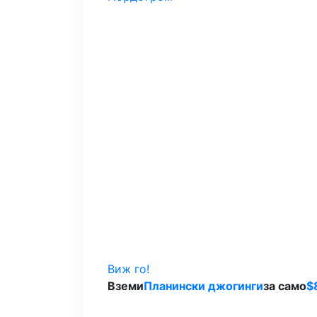
Виж го!
Вземи
Планински джогинги
за само
$