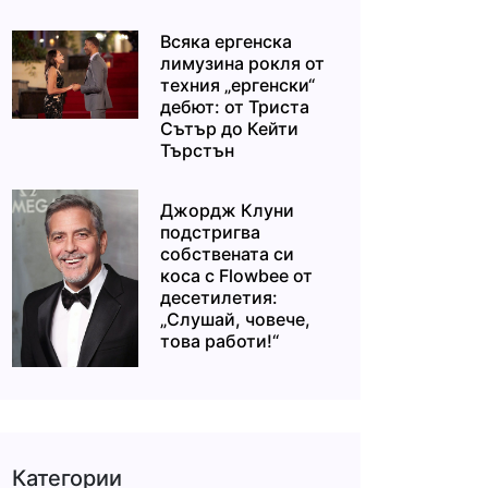
Всяка ергенска
лимузина рокля от
техния „ергенски“
дебют: от Триста
Сътър до Кейти
Търстън
Джордж Клуни
подстригва
собствената си
коса с Flowbee от
десетилетия:
„Слушай, човече,
това работи!“
Категории