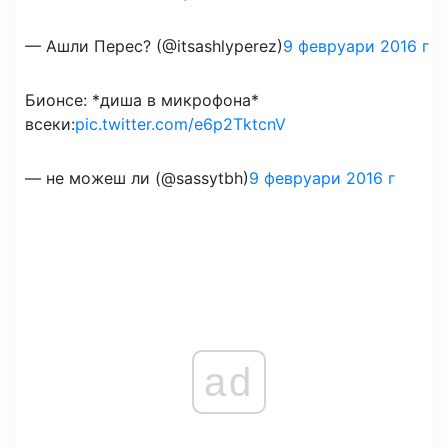
— Ашли Перес? (@itsashlyperez)
9 февруари 2016 г
Бионсе: *диша в микрофона*
всеки:
pic.twitter.com/e6p2TktcnV
— не можеш ли (@sassytbh)
9 февруари 2016 г
ad