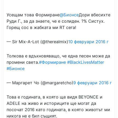
Усещам това Формиране
@Бионсе
Дори вбесихте
Руди Г., за да знаете, че е солиден. ?% Систух.
Горещ сос в жабката ми RT сега!
— Sir Mix-A-Lot (@therealmix)
10 февруари 2016 г
Толкова е вдъхновяващо, че една песен може да
промени света.
#Формиране
#BlackLivesMatter
#Бионсе
— Маргарет Чо (@margaretcho)
9 февруари 2016 г
Това е годината, в която ще видя BEYONCE и
ADELE на живо и историците ще могат да
посочат 2016 като годината, в която животът ми
никога не е бил същият.