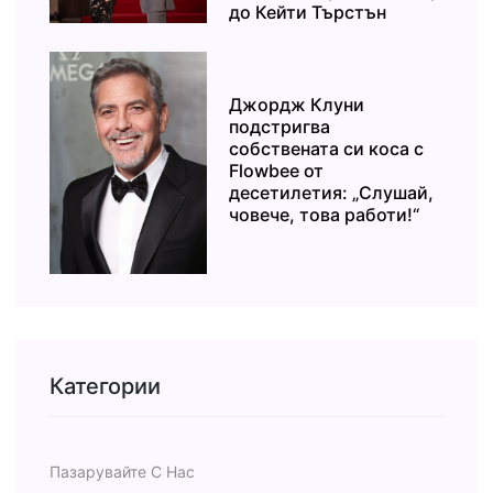
до Кейти Търстън
Джордж Клуни
подстригва
собствената си коса с
Flowbee от
десетилетия: „Слушай,
човече, това работи!“
Категории
Пазарувайте С Нас