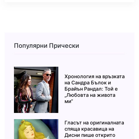
Популярни Прически
Хронология на връзката
на Сандра Бълок и
Брайън Рандал: Той е
„Любовта на живота
ми“
Гласът на оригиналната
спяща красавица на
Дисни пише открито