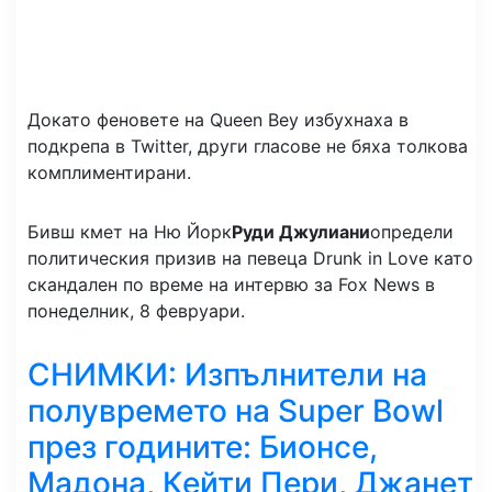
Докато феновете на Queen Bey избухнаха в
подкрепа в Twitter, други гласове не бяха толкова
комплиментирани.
Бивш кмет на Ню Йорк
Руди Джулиани
определи
политическия призив на певеца Drunk in Love като
скандален по време на интервю за Fox News в
понеделник, 8 февруари.
СНИМКИ: Изпълнители на
полувремето на Super Bowl
през годините: Бионсе,
Мадона, Кейти Пери, Джанет