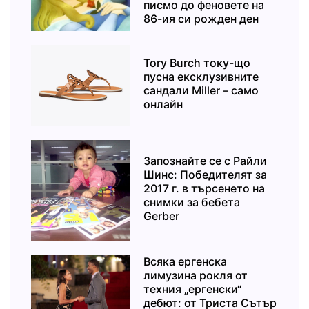
писмо до феновете на
86-ия си рожден ден
Tory Burch току-що
пусна ексклузивните
сандали Miller – само
онлайн
Запознайте се с Райли
Шинс: Победителят за
2017 г. в търсенето на
снимки за бебета
Gerber
Всяка ергенска
лимузина рокля от
техния „ергенски“
дебют: от Триста Сътър