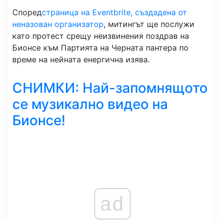
Според
страница на Eventbrite, създадена от
неназован организатор
, митингът ще послужи
като протест срещу неизвинения поздрав на
Бионсе към Партията на Черната пантера по
време на нейната енергична изява.
СНИМКИ: Най-запомнящото
се музикално видео на
Бионсе!
ad