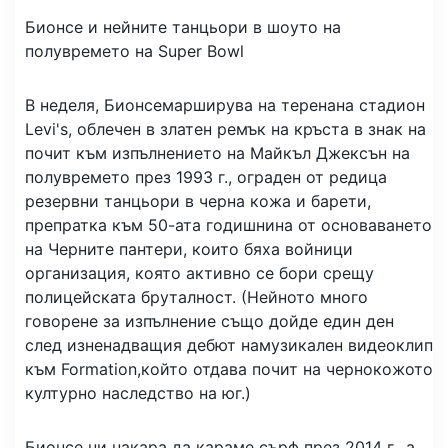
Бионсе и нейните танцьори в шоуто на
полувремето на Super Bowl
В неделя, Бионсе
марширува на терена
на стадион
Levi's, облечен в златен ремък на кръста в знак на
почит към изпълнението на Майкъл Джексън на
полувремето през 1993 г., ограден от редица
резервни танцьори в черна кожа и барети,
препратка към 50-ата годишнина от основаването
на Черните пантери, които бяха войници
организация, която активно се бори срещу
полицейската бруталност. (Нейното много
говорене за изпълнение също дойде един ден
след изненадващия дебют на
музикален видеоклип
към Formation,
който отдава почит на чернокожото
културно наследство на юг.)
Бионсе ни накара да караме сърф през 2014 г., а