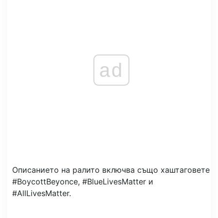
ad
Описанието на ралито включва също хаштаговете
#BoycottBeyonce, #BlueLivesMatter и
#AllLivesMatter.