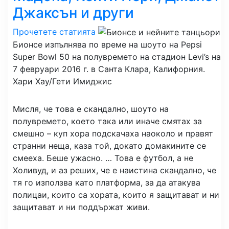
Джаксън и други
Прочетете статията
Бионсе изпълнява по време на шоуто на Pepsi
Super Bowl 50 на полувремето на стадион Levi’s на
7 февруари 2016 г. в Санта Клара, Калифорния.
Хари Хау/Гети Имиджис
Мисля, че това е скандално, шоуто на
полувремето, което така или иначе смятах за
смешно – куп хора подскачаха наоколо и правят
странни неща, каза той, докато домакините се
смееха. Беше ужасно. … Това е футбол, а не
Холивуд, и аз реших, че е наистина скандално, че
тя го използва като платформа, за да атакува
полицаи, които са хората, които я защитават и ни
защитават и ни поддържат живи.