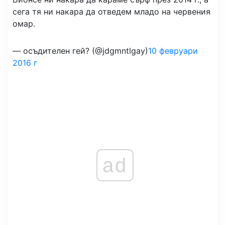
сега тя ни накара да отведем младо на червения
омар.
— осъдителен гей? (@jdgmntlgay)
10 февруари
2016 г
ad