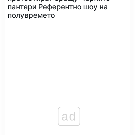
пантери Референтно шоу на
полувремето
ad