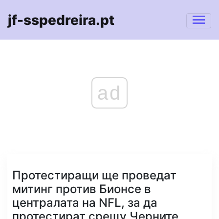
jf-sspedreira.pt
ad
Протестиращи ще проведат
митинг против Бионсе в
централата на NFL, за да
протестират срещу Черните