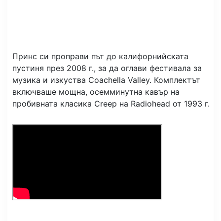
Принс си проправи път до калифорнийската
пустиня през 2008 г., за да оглави фестивала за
музика и изкуства Coachella Valley. Комплектът
включваше мощна, осемминутна кавър на
пробивната класика Creep на Radiohead от 1993 г.