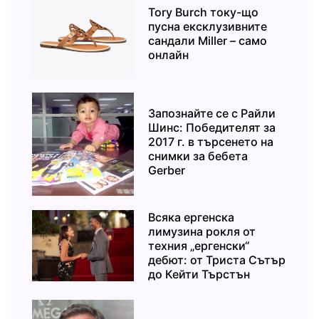
Tory Burch току-що
пусна ексклузивните
сандали Miller – само
онлайн
Запознайте се с Райли
Шинс: Победителят за
2017 г. в търсенето на
снимки за бебета
Gerber
Всяка ергенска
лимузина рокля от
техния „ергенски“
дебют: от Триста Сътър
до Кейти Търстън