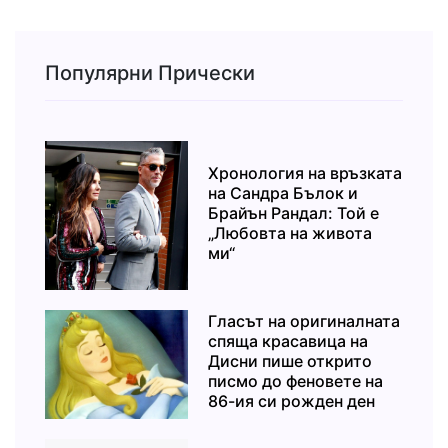
Популярни Прически
Хронология на връзката
на Сандра Бълок и
Брайън Рандал: Той е
„Любовта на живота
ми“
Гласът на оригиналната
спяща красавица на
Дисни пише открито
писмо до феновете на
86-ия си рожден ден