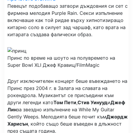
Певецът подобаващо затвори дъждовния си сет с
фирмена мелодия Purple Rain. Секси изпълнение
включваше как той ридае върху хипнотизиращо
китарно соло в силует зад чаршаф, като врата на
китарата създава фалически образ.
Принс по време на шоуто на полувремето на
Super Bowl XLI
Джеф Кравиц/FilmMagic
Друг изключителен концерт беше въвеждането на
Принс през 2004 г. в Залата на славата на
рокендрола. Музикантът се присъедини към
други легенди като
Том Пети
,
Стив Уинууд
и
Джеф
Лин
за звездно изпълнение на While My Guitar
Gently Weeps. Мелодията беше почит към
Джордж
Харисън
, който също беше въведен в длъжност
през същата година.