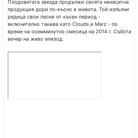
Плодовитата звезда продължи своята ненаситна
продукция дори по-късно в живота. Той изпълни
редица свои песни от късен период -
включително такива като Clouds и Marz - по
време на осемминутно смесица на 2014 г.
Събота
вечер на живо
епизод.