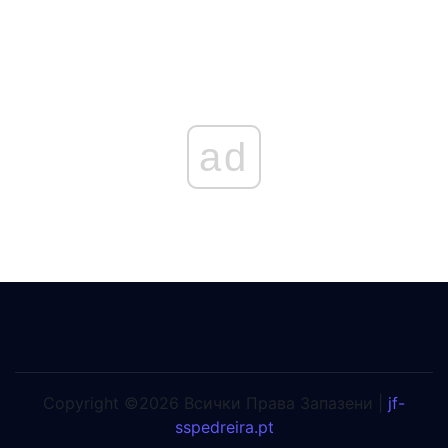
ad
Copyright ©2026 Всички Права Запазени |
jf-
sspedreira.pt