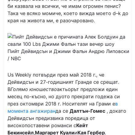
би казвала на всички, че имам огромен пенис?
Така че всяко момиче, което вижда моето d–k до
края на живота ми, е разочаровано.
Пийт Дейвидсън и Джими Фалън
Андрю Липовски
/ NBC
Us Weekly потвърди през май 2018 г., че
Дейвидсън и 27-годишният Гранде се срещат.
В
Голямо юношество
актьорът предложи един
месец по-късно, но дуото прекрати годежа си
през октомври 2018 г. Носителят на Грами е
в
момента ангажиран
да се
Далтън-Гомес
, докато
Дейвидсън предизвика поредица от
високопоставени романси с
Кейт
Бекинсейл
,
Маргарет Куали
и
Кая Гербер
.