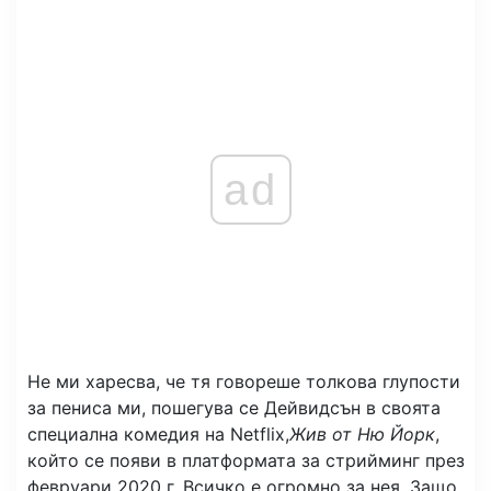
ad
Не ми харесва, че тя говореше толкова глупости
за пениса ми, пошегува се Дейвидсън в своята
специална комедия на Netflix,
Жив от Ню Йорк
,
който се появи в платформата за стрийминг през
февруари 2020 г. Всичко е огромно за нея. Защо