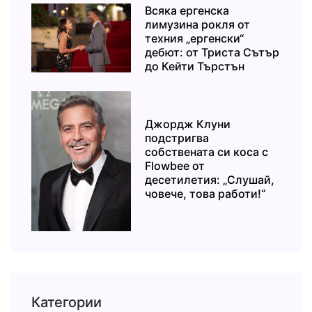
Всяка ергенска
лимузина рокля от
техния „ергенски“
дебют: от Триста Сътър
до Кейти Търстън
Джордж Клуни
подстригва
собствената си коса с
Flowbee от
десетилетия: „Слушай,
човече, това работи!“
Категории