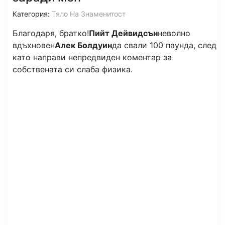
Категория:
Тяло На Знаменитост
Благодаря, братко!
Пийт Дейвидсън
неволно
вдъхновен
Алек Болдуин
да свали 100 паунда, след
като направи непредвиден коментар за
собствената си слаба физика.