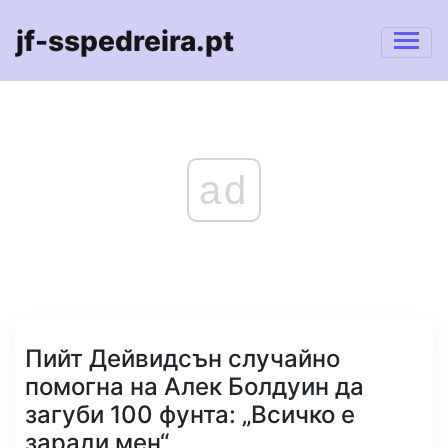
jf-sspedreira.pt
ad
Пийт Дейвидсън случайно
помогна на Алек Болдуин да
загуби 100 фунта: „Всичко е
заради мен“