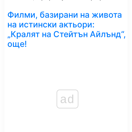
Филми, базирани на живота
на истински актьори:
„Кралят на Стейтън Айлънд“,
още!
ad