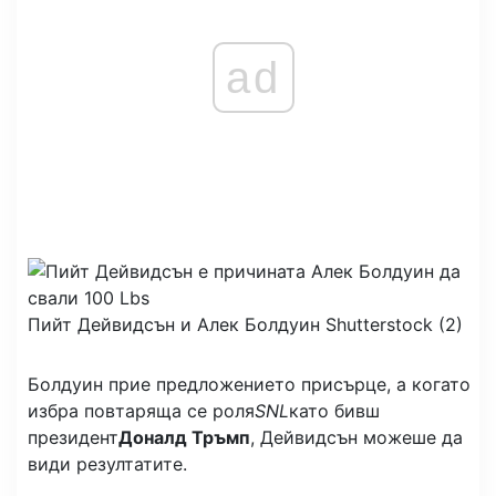
ad
Пийт Дейвидсън и Алек Болдуин
Shutterstock (2)
Болдуин прие предложението присърце, а когато
избра повтаряща се роля
SNL
като бивш
президент
Доналд Тръмп
, Дейвидсън можеше да
види резултатите.