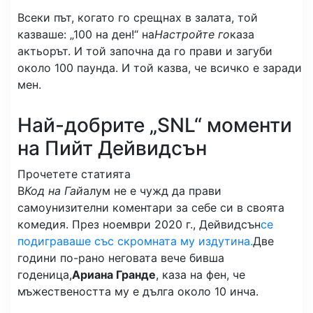
Всеки път, когато го срещнах в залата, той
казваше: „100 на ден!“ на
Настройте го
каза
актьорът. И той започна да го прави и загуби
около 100 паунда. И той казва, че всичко е заради
мен.
Най-добрите „SNL“ моменти
на Пийт Дейвидсън
Прочетете статията
В
Код на Гай
алум не е чужд да прави
самоунизителни коментари за себе си в своята
комедия. През ноември 2020 г., Дейвидсън
се
подиграваше със скромната му издутина.
Две
години по-рано неговата вече бивша
годеница,
Ариана Гранде
, каза на фен, че
мъжествеността му е дълга около 10 инча.