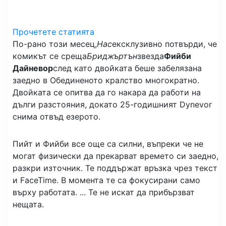
Прочетете статията
По-рано този месец,
Нас
ексклузивно потвърди, че
комикът се среща
Бриджъртън
звезда
Фийби
Дайневор
след като двойката беше забелязана
заедно в Обединеното кралство многократно.
Двойката се опитва да го накара да работи на
дълги разстояния, докато 25-годишният Dynevor
снима отвъд езерото.
Пийт и Фийби все още са силни, въпреки че не
могат физически да прекарват времето си заедно,
разкри източник. Те поддържат връзка чрез текст
и FaceTime. В момента те са фокусирани само
върху работата. ... Те не искат да прибързват
нещата.