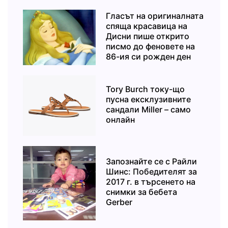
Гласът на оригиналната
спяща красавица на
Дисни пише открито
писмо до феновете на
86-ия си рожден ден
Tory Burch току-що
пусна ексклузивните
сандали Miller – само
онлайн
Запознайте се с Райли
Шинс: Победителят за
2017 г. в търсенето на
снимки за бебета
Gerber