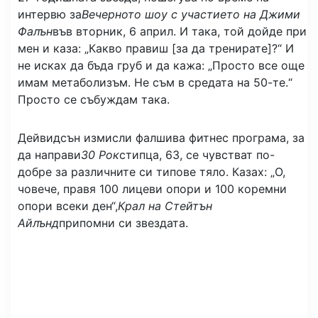
интервю за
Вечерното шоу с участието на Джими
Фалън
във вторник, 6 април. И така, той дойде при
мен и каза: „Какво правиш [за да тренирате]?“ И
не исках да бъда груб и да кажа: „Просто все още
имам метаболизъм. Не съм в средата на 50-те.“
Просто се събуждам така.
Дейвидсън измисли фалшива фитнес програма, за
да направи
30 Рок
стипца, 63, се чувстват по-
добре за различните си типове тяло. Казах: „О,
човече, правя 100 лицеви опори и 100 коремни
опори всеки ден“,
Крал на Стейтън
Айлънд
припомни си звездата.