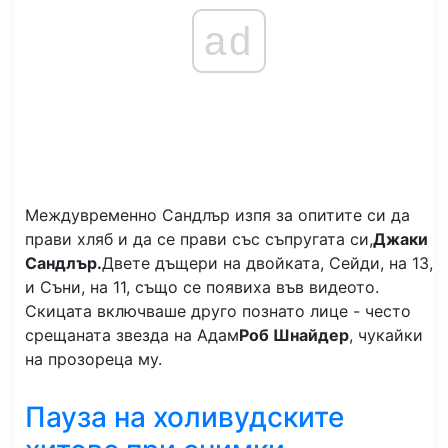
ad
Междувременно Сандлър изпя за опитите си да
прави хляб и да се прави със съпругата си,
Джаки
Сандлър.
Двете дъщери на двойката, Сейди, на 13,
и Съни, на 11, също се появиха във видеото.
Скицата включваше друго познато лице - често
срещаната звезда на Адам
Роб Шнайдер
, чукайки
на прозореца му.
Пауза на холивудските