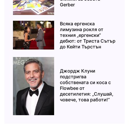
Gerber
Всяка ергенска
лимузина рокля от
техния „ергенски“
дебют: от Триста Сътър
до Кейти Търстън
Джордж Клуни
подстригва
собствената си коса с
Flowbee от
десетилетия: „Слушай,
човече, това работи!“