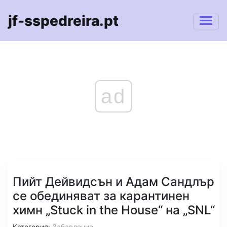
jf-sspedreira.pt
ad
Пийт Дейвидсън и Адам Сандлър
се обединяват за карантинен
химн „Stuck in the House“ на „SNL“
Категория:
Забавление