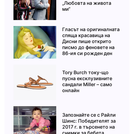
„Любовта на живота
ми“
Гласът на оригиналната
спяща красавица на
Дисни пише открито
писмо до феновете на
86-ия си рожден ден
Tory Burch току-що
пусна ексклузивните
сандали Miller – само
онлайн
Запознайте се с Райли
Шинс: Победителят за
2017 г. в търсенето на
снимки за бебета