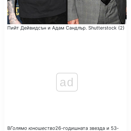
Пийт Дейвидсън и Адам Сандлър.
Shutterstock (2)
ad
В
Голямо юношество
26-годишната звезда и 53-