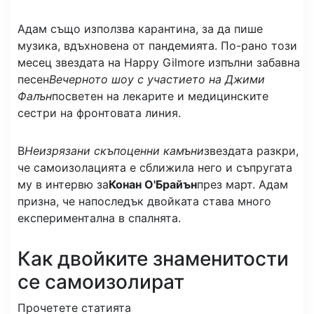
Адам също използва карантина, за да пише
музика, вдъхновена от пандемията. По-рано този
месец звездата на Happy Gilmore изпълни забавна
песен
Вечерното шоу с участието на Джими
Фалън
посветен на лекарите и медицинските
сестри на фронтовата линия.
В
Неизрязани скъпоценни камъни
звездата разкри,
че самоизолацията е сближила него и съпругата
му в интервю за
Конан О'Брайън
през март. Адам
призна, че напоследък двойката става много
експериментална в спалнята.
Как двойките знаменитости
се самоизолират
Прочетете статията