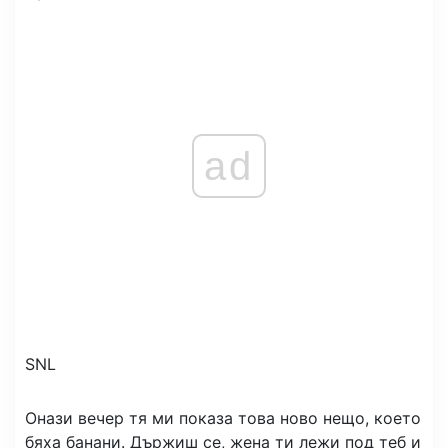
ad
SNL
Онази вечер тя ми показа това ново нещо, което
бяха банани. Държиш се, жена ти лежи под теб и