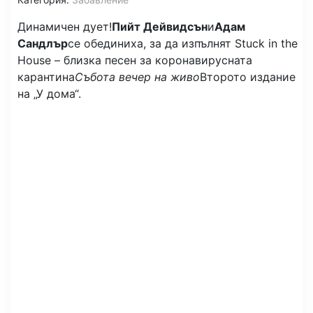
Динамичен дует!
Пийт Дейвидсън
и
Адам
Сандлър
се обединиха, за да изпълнят Stuck in the
House – близка песен за коронавирусната
карантина
Събота вечер на живо
Второто издание
на „У дома“.