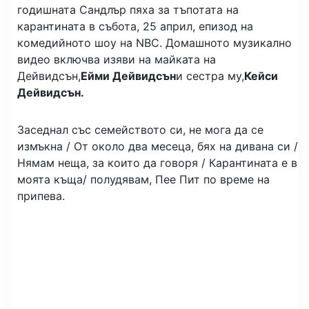
годишната Сандлър пяха за тъпотата на
карантината в събота, 25 април, епизод на
комедийното шоу на NBC. Домашното музикално
видео включва изяви на майката на
Дейвидсън,
Ейми Дейвидсън
и сестра му,
Кейси
Дейвидсън.
Заседнал със семейството си, не мога да се
измъкна / От около два месеца, бях на дивана си /
Нямам неща, за които да говоря / Карантината е в
моята къща/ полудявам, Пее Пит по време на
припева.