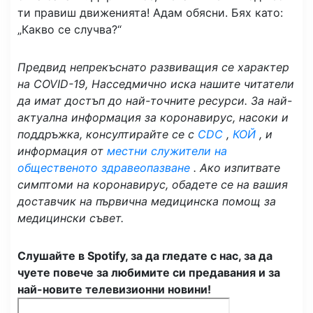
ти правиш движенията! Адам обясни. Бях като:
„Какво се случва?“
Предвид непрекъснато развиващия се характер
на COVID-19,
Нас
седмично
иска нашите читатели
да имат достъп до най-точните ресурси. За най-
актуална информация за коронавирус, насоки и
поддръжка, консултирайте се с
CDC
,
КОЙ
, и
информация от
местни служители на
общественото здравеопазване
. Ако изпитвате
симптоми на коронавирус, обадете се на вашия
доставчик на първична медицинска помощ за
медицински съвет.
Слушайте в Spotify, за да гледате с нас, за да
чуете повече за любимите си предавания и за
най-новите телевизионни новини!