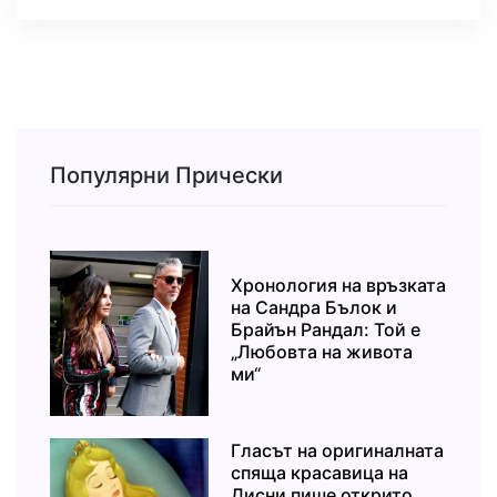
Популярни Прически
Хронология на връзката
на Сандра Бълок и
Брайън Рандал: Той е
„Любовта на живота
ми“
Гласът на оригиналната
спяща красавица на
Дисни пише открито