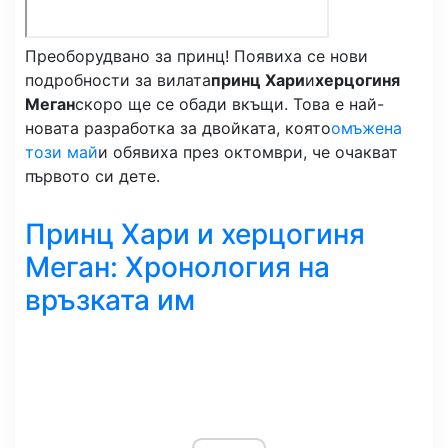
Преоборудвано за принц! Появиха се нови
подробности за вилата
принц Хари
и
херцогиня
Меган
скоро ще се обади вкъщи. Това е най-
новата разработка за двойката, която
омъжена
този май
и обявиха през октомври, че очакват
първото си дете.
Принц Хари и херцогиня
Меган: Хронология на
връзката им