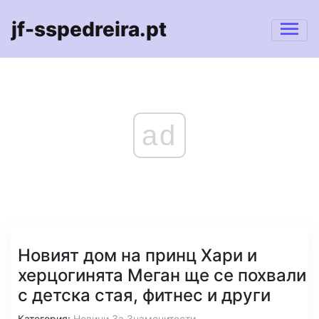
jf-sspedreira.pt
ad
Новият дом на принц Хари и
херцогинята Меган ще се похвали
с детска стая, фитнес и други
Категория:
Новини За Знаменитости