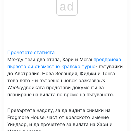
ad
Прочетете статията
Между тези два етапа, Хари и Меган
предприеха
първото си съвместно кралско турне
- пътувайки
до Австралия, Нова Зеландия, Фиджи и Тонга
това лято - и вътрешен човек разказва
Us
Weekly
двойката представи документи за
планиране на вилата по време на пътуването.
Превъртете надолу, за да видите снимки на
Frogmore House, част от кралското имение
Уиндзор, и да прочетете за вилата на Хари и