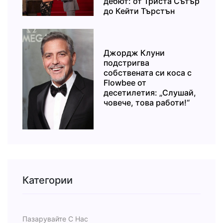
дебют: от Триста Сътър
до Кейти Търстън
Джордж Клуни
подстригва
собствената си коса с
Flowbee от
десетилетия: „Слушай,
човече, това работи!“
Категории
Пазарувайте С Нас