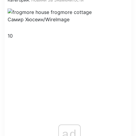
Самир Хюсеин/WireImage
10
ad