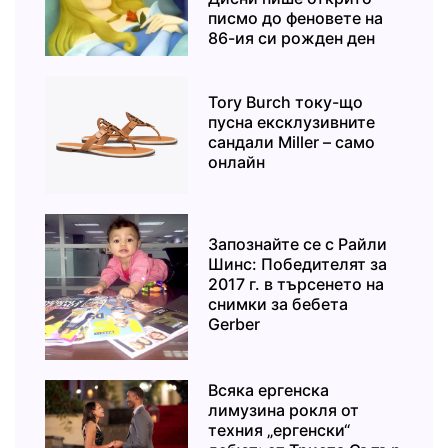
писмо до феновете на
86-ия си рожден ден
Tory Burch току-що
пусна ексклузивните
сандали Miller – само
онлайн
Запознайте се с Райли
Шинс: Победителят за
2017 г. в търсенето на
снимки за бебета
Gerber
Всяка ергенска
лимузина рокля от
техния „ергенски“