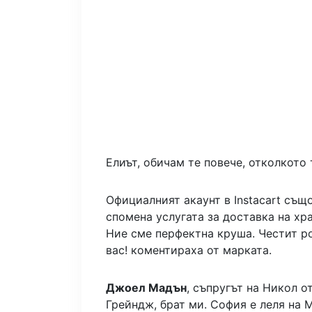
Елиът, обичам те повече, отколкото 
Официалният акаунт в Instacart същ
спомена услугата за доставка на хр
Ние сме перфектна круша. Честит р
вас! коментираха от марката.
Джоел Мадън
, съпругът на Никол от
Грейндж, брат ми. София е леля на М