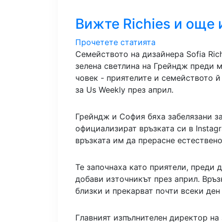
Вижте Richies и още 
Прочетете статията
Семейството на дизайнера Sofia Rich
зелена светлина на Грейндж преди м
човек - приятелите и семейството й
за Us Weekly през април.
Грейндж и София бяха забелязани за
официализират връзката си в Instag
връзката им да прерасне естествено
Те започнаха като приятели, преди д
добави източникът през април. Връзк
близки и прекарват почти всеки ден
Главният изпълнителен директор на 