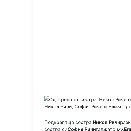
Никол Ричи, София Ричи и Елиът Гр
Подкрепяща сестра!
Никол Ричи
разк
сестра си
София Ричи
гаджето му,
Ел