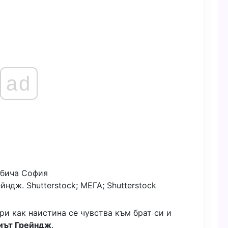
ad
ейндж.
Shutterstock; МЕГА; Shutterstock
ри как наистина се чувства към брат си и
иът Грейндж
.