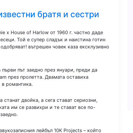
известни братя и сестри
ie x House of Harlow от 1960 г. частно даде
есеци. Той е супер сладък и наистина готин
 одобряват! вътрешен човек каза ексклузивно
 първи път заедно през януари, преди да
ram през пролетта. Двамата оставиха
 в романтика.
а станат двойка, а сега стават сериозни,
ата им се развихри и те стават все по-
 заедно.
звукозаписния лейбъл 10K Projects – който