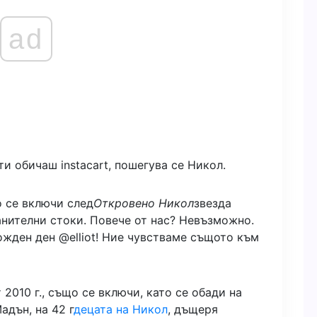
ad
ти обичаш instacart, пошегува се Никол.
о се включи след
Откровено Никол
звезда
анителни стоки. Повече от нас? Невъзможно.
ожден ден @elliot! Ние чувстваме същото към
 2010 г., също се включи, като се обади на
адън, на 42 г
децата на Никол
, дъщеря