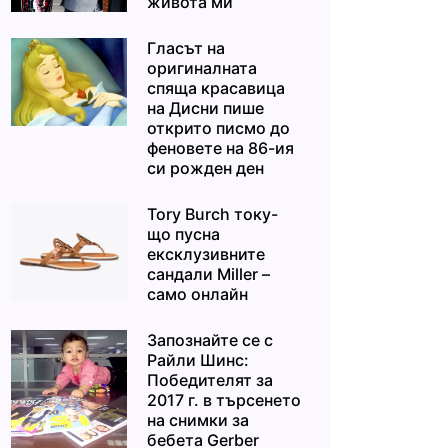
живота ми“
Гласът на
оригиналната
спяща красавица
на Дисни пише
открито писмо до
феновете на 86-ия
си рожден ден
Tory Burch току-
що пусна
ексклузивните
сандали Miller –
само онлайн
Запознайте се с
Райли Шинс:
Победителят за
2017 г. в търсенето
на снимки за
бебета Gerber