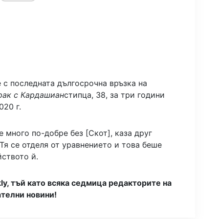
 с последната дългосрочна връзка на
рак с Кардашиан
стипца, 38, за три години
020 г.
 много по-добре без [Скот], каза друг
 Тя се отделя от уравнението и това беше
ството й.
ly, тъй като всяка седмица редакторите на
телни новини!