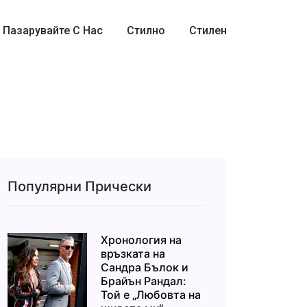
Пазарувайте С Нас
Стилно
Стилен
Популярни Прически
Хронология на
връзката на
Сандра Бълок и
Брайън Рандал:
Той е „Любовта на