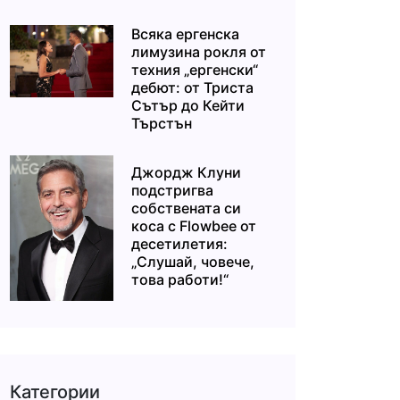
Всяка ергенска
лимузина рокля от
техния „ергенски“
дебют: от Триста
Сътър до Кейти
Търстън
Джордж Клуни
подстригва
собствената си
коса с Flowbee от
десетилетия:
„Слушай, човече,
това работи!“
Категории