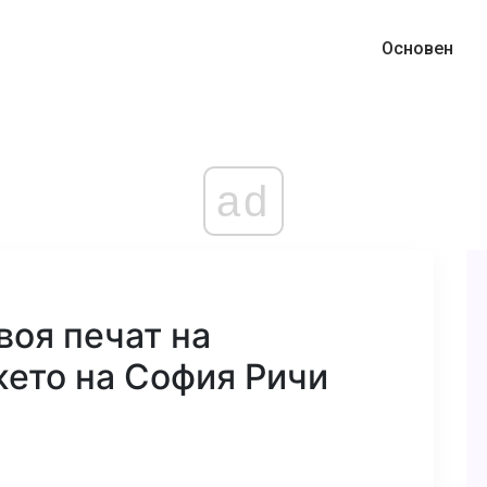
Основен
ad
воя печат на
жето на София Ричи