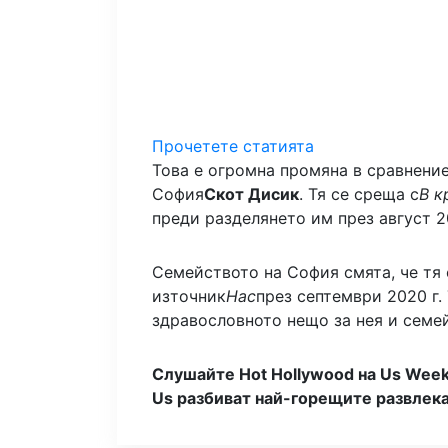
Прочетете статията
Това е огромна промяна в сравнение
София
Скот Дисик
. Тя се среща с
В к
преди разделянето им през август 2
Семейството на София смята, че тя е
източник
Нас
през септември 2020 г.
здравословното нещо за нея и семей
Слушайте Hot Hollywood на Us Week
Us разбиват най-горещите развлека