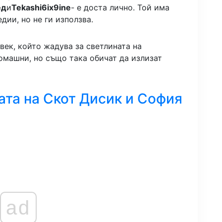
ед
и
Tekashi6ix9ine
- е доста лично. Той има
дии, но не ги използва.
овек, който жадува за светлината на
омашни, но също така обичат да излизат
ата на Скот Дисик и София
ad