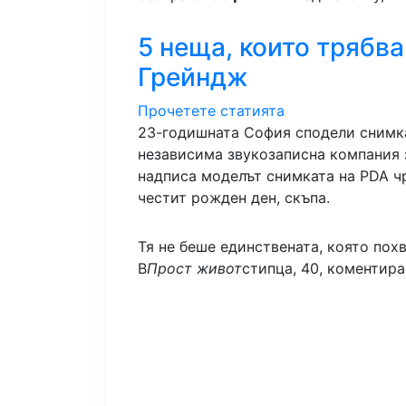
5 неща, които трябва
Грейндж
Прочетете статията
23-годишната София сподели снимка
независима звукозаписна компания з
надписа моделът снимката на PDA чр
честит рожден ден, скъпа.
Тя не беше единствената, която пох
В
Прост живот
стипца, 40, коментира