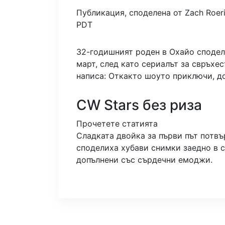
Публикация, споделена от Zach Roerig
PDT
32-годишният роден в Охайо сподел
март, след като сериалът за свръхе
написа: Откакто шоуто приключи, до
CW Stars без риза
Прочетете статията
Сладката двойка за първи път потвър
споделиха хубави снимки заедно в с
допълнени със сърдечни емоджи.