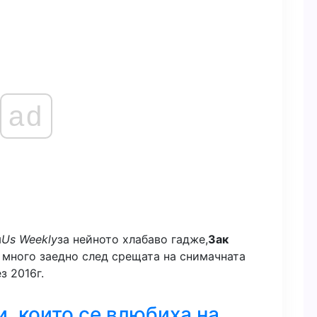
ad
м
Us Weekly
за нейното хлабаво гадже,
Зак
е много заедно след срещата на снимачната
з 2016г.
, които се влюбиха на