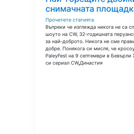
снимачната площадк
Прочетете статията
Въпреки че изглежда никога не са с
шоуто на CW, 32-годишната перуанск
за най-доброто. Никога не сме прав
добре. Понякога си мисля, че кросо
PaleyFest на 9 септември в Бевърли
си сериал CW,
Династия