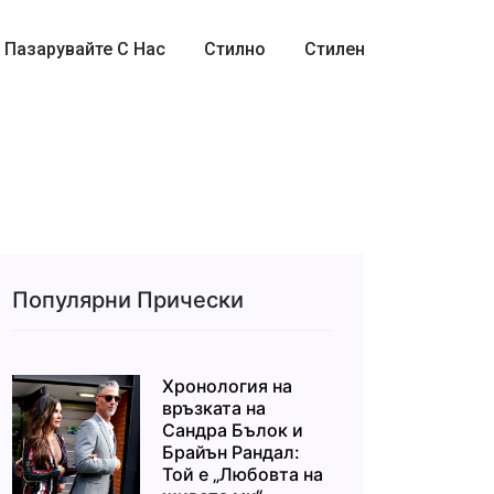
Пазарувайте С Нас
Стилно
Стилен
Популярни Прически
Хронология на
връзката на
Сандра Бълок и
Брайън Рандал:
Той е „Любовта на