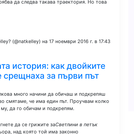
трябва да следва такава траектория. Но това
ley? (@natkelley) на 17 ноември 2016 г. в 17:43
та история: как двойките
е срещнаха за първи път
олкова много начини да обичаш и подкрепяш
во смятаме, че има един път. Проучвам колко
 му, да го обичам и подкрепям.
гнете да се грижите за
Светлини в петък
ора, над която той има законно