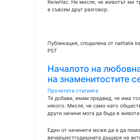
Кели
Нас
. Не мисля, че животът ми 
е съвсем друг разговор.
Публикация, споделена от nathalie kel
PST
Началото на любовна
на знаменитостите с
Прочетете статията
Тя добави, имам предвид, че има т
някого. Мисля, че само като общест
други начини мога да бъда в живота
Един от начините може да е да помо
вечер
шестгодишната дъщеря на акть