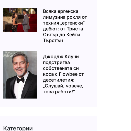
Всяка ергенска
лимузина рокля от
техния „ергенски“
дебют: от Триста
Сътър до Кейти
Търстън
Джордж Клуни
подстригва
собствената си
коса с Flowbee от
десетилетия:
„Слушай, човече,
това работи!“
Категории