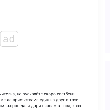
ad
ителна, не очаквайте скоро сватбени
аме да присъстваме един на друг в този
ям въпрос дали дори вярвам в това, каза