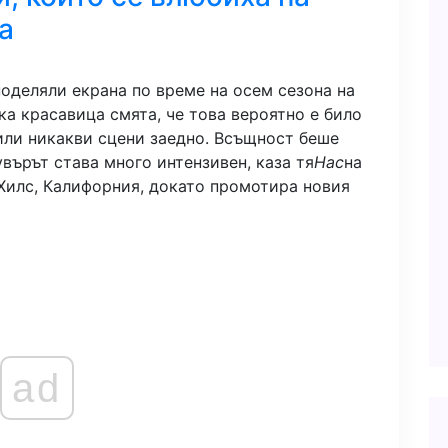
а
поделяли екрана по време на осем сезона на
а красавица смята, че това вероятно е било
или никакви сцени заедно. Всъщност беше
увърът става много интензивен, каза тя
Нас
на
 Хилс, Калифорния, докато промотира новия
ad