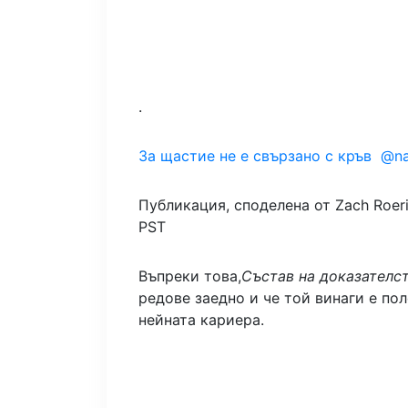
.
За щастие не е свързано с кръв ️ @na
Публикация, споделена от Zach Roerig
PST
Въпреки това,
Състав на доказателс
редове заедно и че той винаги е пол
нейната кариера.