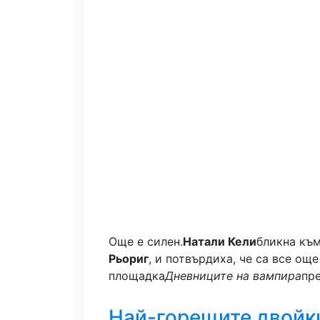
Още е силен.
Натали Кели
бликна къ
Рьориг
, и потвърдиха, че са все ощ
площадка
Дневниците на вампира
пре
Най-горещите двойки