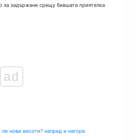
о за задържане срещу бившата приятелка
ad
 ли нови висоти? напред и нагоре