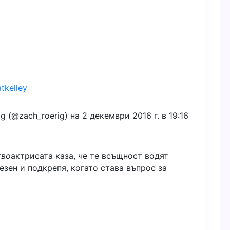
tkelley
 (@zach_roerig) на 2 декември 2016 г. в 19:16
тво
актрисата каза, че те всъщност водят
езен и подкрепя, когато става въпрос за