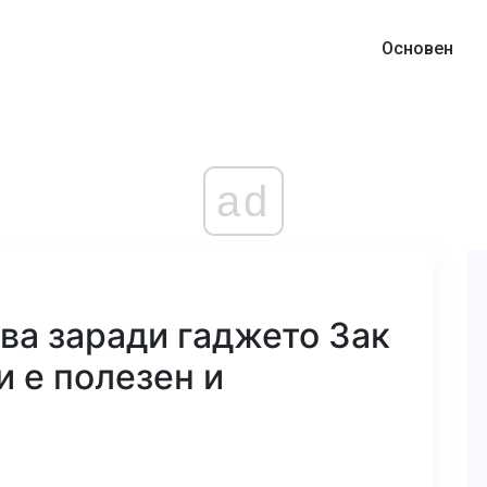
Основен
ad
ва заради гаджето Зак
и е полезен и