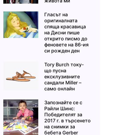
живота ми“
Гласът на
оригиналната
спяща красавица
на Дисни пише
открито писмо до
феновете на 86-ия
си рожден ден
Tory Burch току-
що пусна
ексклузивните
сандали Miller –
само онлайн
Запознайте се с
Райли Шинс:
Победителят за
2017 г. в търсенето
на снимки за
бебета Gerber