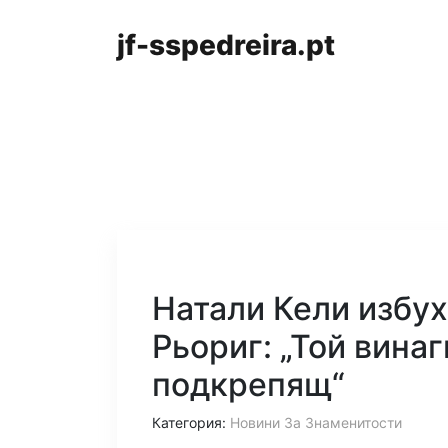
jf-sspedreira.pt
Натали Кели избух
Рьориг: „Той винаг
подкрепящ“
Категория:
Новини За Знаменитости