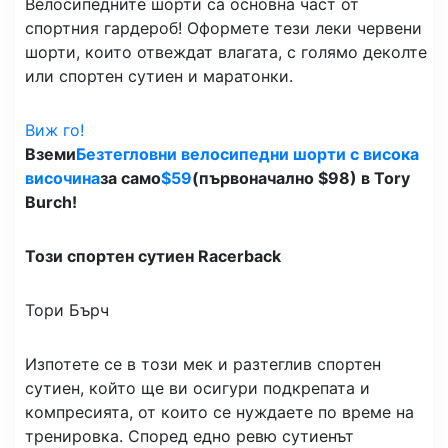
Велосипедните шорти са основна част от
спортния гардероб! Оформете тези леки червени
шорти, които отвеждат влагата, с голямо деколте
или спортен сутиен и маратонки.
Виж го!
Вземи
Безтегловни велосипедни шорти с висока
височина
за само
$59
(първоначално $98) в Tory
Burch!
Този спортен сутиен Racerback
Тори Бърч
Изпотете се в този мек и разтеглив спортен
сутиен, който ще ви осигури подкрепата и
компресията, от които се нуждаете по време на
тренировка. Според едно ревю сутиенът