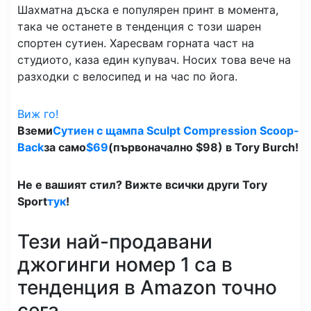
Шахматна дъска е популярен принт в момента,
така че останете в тенденция с този шарен
спортен сутиен. Харесвам горната част на
студиото, каза един купувач. Носих това вече на
разходки с велосипед и на час по йога.
Виж го!
Вземи
Сутиен с щампа Sculpt Compression Scoop-
Back
за само
$69
(първоначално $98) в Tory Burch!
Не е вашият стил? Вижте всички други Tory
Sport
тук
!
Тези най-продавани
джогинги номер 1 са в
тенденция в Amazon точно
сега