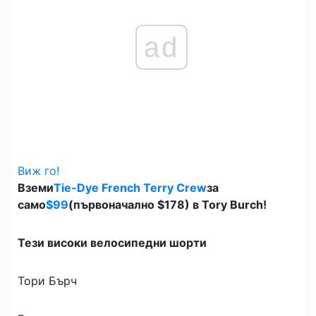
ad
Виж го!
Вземи
Tie-Dye French Terry Crew
за
само
$99
(първоначално $178) в Tory Burch!
Тези високи велосипедни шорти
Тори Бърч