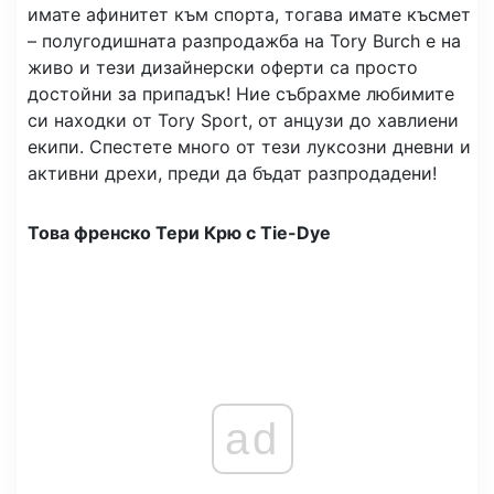
имате афинитет към спорта, тогава имате късмет
– полугодишната разпродажба на Tory Burch е на
живо и тези дизайнерски оферти са просто
достойни за припадък! Ние събрахме любимите
си находки от Tory Sport, от анцузи до хавлиени
екипи. Спестете много от тези луксозни дневни и
активни дрехи, преди да бъдат разпродадени!
Това френско Тери Крю с Tie-Dye
ad