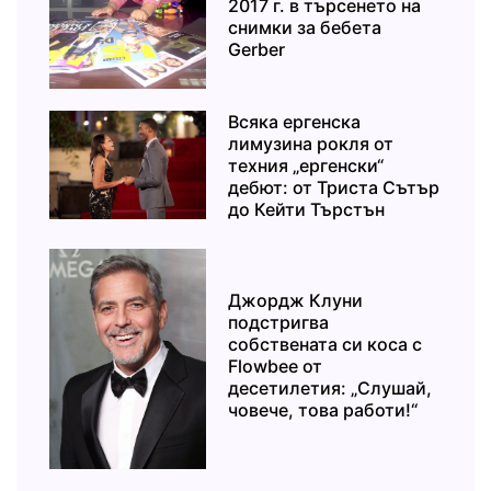
2017 г. в търсенето на
снимки за бебета
Gerber
Всяка ергенска
лимузина рокля от
техния „ергенски“
дебют: от Триста Сътър
до Кейти Търстън
Джордж Клуни
подстригва
собствената си коса с
Flowbee от
десетилетия: „Слушай,
човече, това работи!“