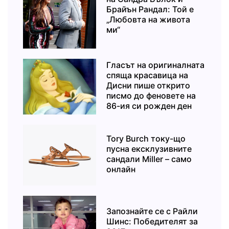
Брайън Рандал: Той е
„Любовта на живота
ми“
Гласът на оригиналната
спяща красавица на
Дисни пише открито
писмо до феновете на
86-ия си рожден ден
Tory Burch току-що
пусна ексклузивните
сандали Miller – само
онлайн
Запознайте се с Райли
Шинс: Победителят за