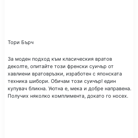
Тори Бърч
За моден подход към класическия вратов
деколте, опитайте този френски суичър от
хавлиени вратовръзки, изработен с японската
техника шибори. Обичам този суичър! един
купувач бликна. Уютна е, мека и добре направена.
Получих няколко комплимента, докато го носех.