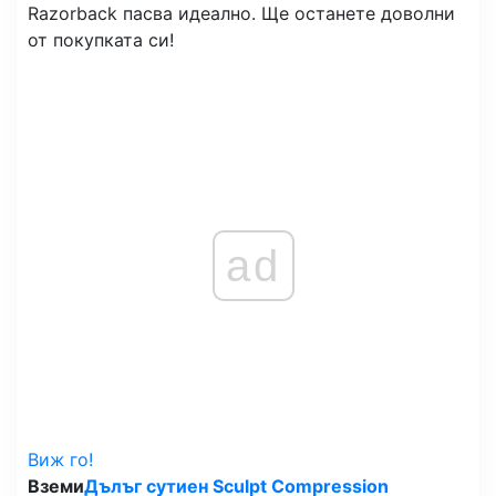
Razorback пасва идеално. Ще останете доволни
от покупката си!
ad
Виж го!
Вземи
Дълъг сутиен Sculpt Compression