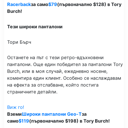
Racerback
за само
$79
(първоначално $128) в Tory
Burch!
Тези широки панталони
Тори Бърч
Останете на път с тези ретро-вдъхновени
панталони. Още един победител за панталони Tory
Burch, или в моя случай, ежедневно носене,
коментира един клиент. Особено се наслаждавам
на ефекта за отслабване, който постига
страничните детайли.
Виж го!
Вземи
Широки панталони Geo-T
за
само
$119
(първоначално $198) в Tory Burch!