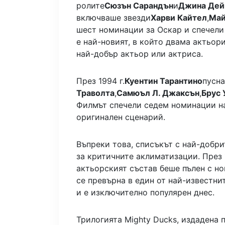
ролите
Сюзън Сарандън
и
Джина Дей
включваше звезди
Харви Кайтел
,
Май
шест номинации за Оскар и спечели
е най-новият, в който двама актьор
най-добър актьор или актриса.
През 1994 г.
Куентин Тарантино
пусна
Траволта
,
Самюъл Л. Джаксън
,
Брус 
Филмът спечели седем номинации на
оригинален сценарий.
Въпреки това, списъкът с най-добри
за критичните аклиматизации. През 
актьорският състав беше пълен с но
се превърна в един от най-известн
и е изключително популярен днес.
Трилогията Mighty Ducks, издадена пр