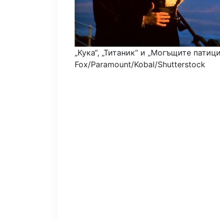
„Кука“, „Титаник“ и „Могъщите патици
Fox/Paramount/Kobal/Shutterstock