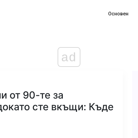
Основен
ad
 от 90-те за
докато сте вкъщи: Къде