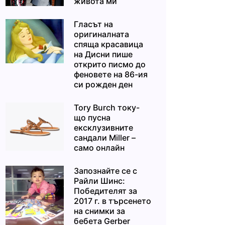
живота ми“
Гласът на
оригиналната
спяща красавица
на Дисни пише
открито писмо до
феновете на 86-ия
си рожден ден
Tory Burch току-
що пусна
ексклузивните
сандали Miller –
само онлайн
Запознайте се с
Райли Шинс:
Победителят за
2017 г. в търсенето
на снимки за
бебета Gerber