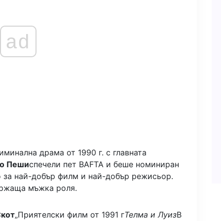
ad
иминална драма от 1990 г. с главната
о Пеши
спечели пет BAFTA и беше номиниран
о за най-добър филм и най-добър режисьор.
ържаща мъжка роля.
Скот
„Приятелски филм от 1991 г
Телма и Луиз
В