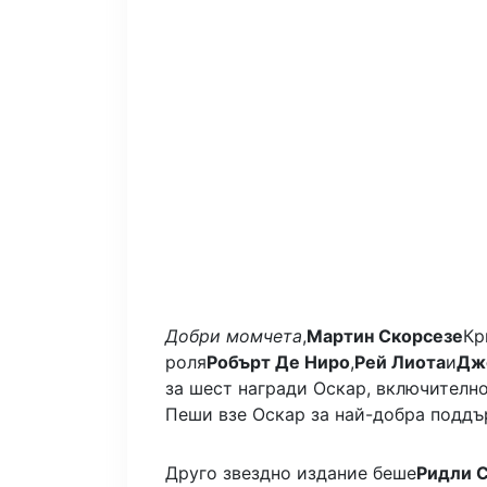
Добри момчета
,
Мартин Скорсезе
Кр
роля
Робърт Де Ниро
,
Рей Лиота
и
Дж
за шест награди Оскар, включителн
Пеши взе Оскар за най-добра подд
Друго звездно издание беше
Ридли 