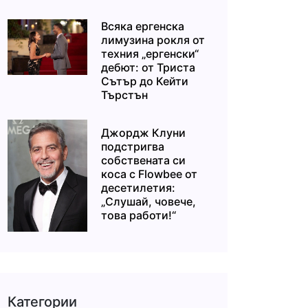
Всяка ергенска
лимузина рокля от
техния „ергенски“
дебют: от Триста
Сътър до Кейти
Търстън
Джордж Клуни
подстригва
собствената си
коса с Flowbee от
десетилетия:
„Слушай, човече,
това работи!“
Категории