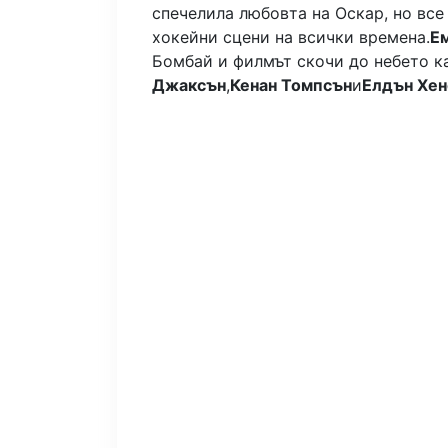
спечелила любовта на Оскар, но все
хокейни сцени на всички времена.
Е
Бомбай и филмът скочи до небето ка
Джаксън
,
Кенан Томпсън
и
Елдън Хен