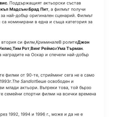
вис
. Поддържащият актьорски състав
къл Мадсън
и
Брад Пит
, а филмът получи
 за най-добър оригинален сценарий. Филмът
и са номинирани в една и съща категория за
 втория си филм,
Криминале
В ролите
Джон
Уилис
,
Тим Рот
,
Винг Реймс
и
Ума Търман
.
 наградите на Оскар и спечели най-добър
те филми от 90-те, стрийминг сега не е само
1993г.
The Sandlot
беше освободен и
ви млади актьори. Въпреки това, той бързо
ите семейни спортни филми на всички времена
ез 1992, 1994 и 1996 г., може и да не е