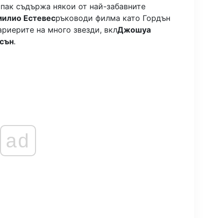
 пак съдържа някои от най-забавните
милио Естевес
ръководи филма като Гордън
риерите на много звезди, вкл
Джошуа
сън
.
ad