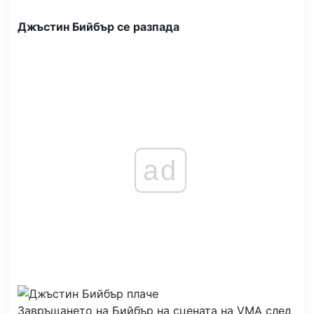
Джъстин Бийбър се разпада
ad
Завръщането на Бийбър на сцената на VMA след