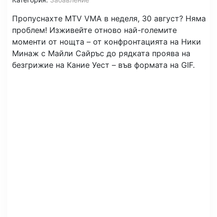
Пропуснахте MTV VMA в неделя, 30 август? Няма
проблем! Изживейте отново най-големите
моменти от нощта – от конфронтацията на Ники
Минаж с Майли Сайръс до рядката проява на
безгрижие на Кание Уест – във формата на GIF.