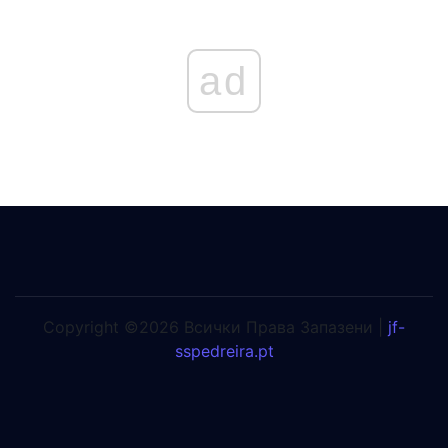
ad
Copyright ©2026 Всички Права Запазени |
jf-
sspedreira.pt