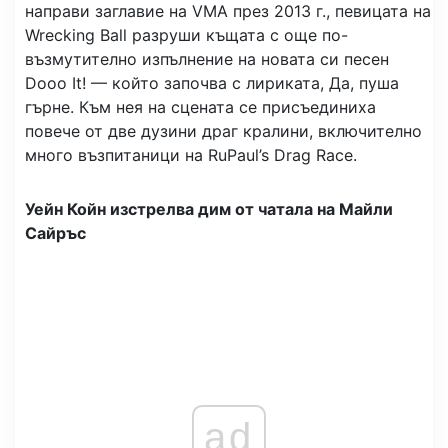
направи заглавие на VMA през 2013 г., певицата на
Wrecking Ball разруши къщата с още по-
възмутително изпълнение на новата си песен
Dooo It! — който започва с лириката, Да, пуша
гърне. Към нея на сцената се присъединиха
повече от две дузини драг кралини, включително
много възпитаници на RuPaul’s Drag Race.
Уейн Койн изстрелва дим от чатала на Майли
Сайръс
ad