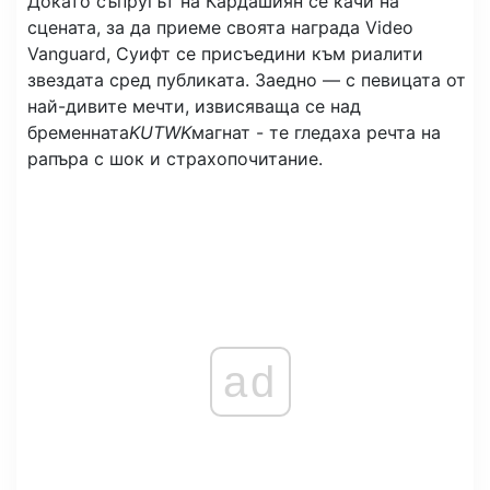
Докато съпругът на Кардашиян се качи на
сцената, за да приеме своята награда Video
Vanguard, Суифт се присъедини към риалити
звездата сред публиката. Заедно — с певицата от
най-дивите мечти, извисяваща се над
бременната
KUTWK
магнат - те гледаха речта на
рапъра с шок и страхопочитание.
ad