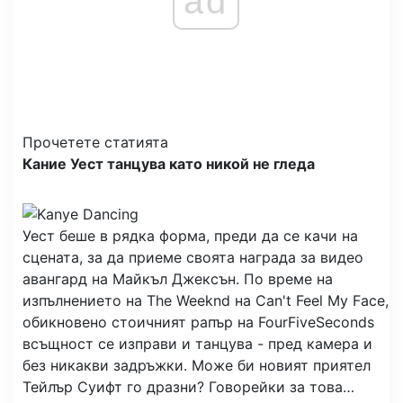
ad
Прочетете статията
Кание Уест танцува като никой не гледа
Уест беше в рядка форма, преди да се качи на
сцената, за да приеме своята награда за видео
авангард на Майкъл Джексън. По време на
изпълнението на The Weeknd на Can't Feel My Face,
обикновено стоичният рапър на FourFiveSeconds
всъщност се изправи и танцува - пред камера и
без никакви задръжки. Може би новият приятел
Тейлър Суифт го дразни? Говорейки за това…