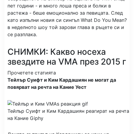
пет години - и много лоша преса и болки в
растежа - беше емоционално за певицата. След
като изпълни новия си сингъл What Do You Mean?
в неделното шоу той зарови глава в ръцете си и
се разплака.
СНИМКИ: Какво носеха
звездите на VMA през 2015 г
Прочетете статията
Тейлър Суифт и Ким Кардашиян не могат да
повярват на речта на Кание Уест
Тейлър Суифт и Ким Кардашиян реагират на речта
на Кание
Giphy