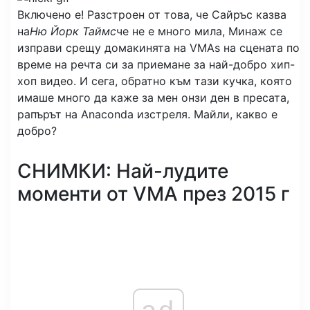
Включено е! Разстроен от това, че Сайръс казва
на
Ню Йорк Таймс
че не е много мила, Минаж се
изправи срещу домакинята на VMAs на сцената по
време на речта си за приемане за най-добро хип-
хоп видео. И сега, обратно към тази кучка, която
имаше много да каже за мен онзи ден в пресата,
рапърът на Anaconda изстреля. Майли, какво е
добро?
СНИМКИ: Най-лудите
моменти от VMA през 2015 г