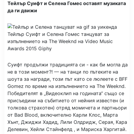
Тейлър Суифт и Селена Гомес оставят музиката
да ги движи
Тейлър Суифт и Селена Гомес танцуват за
изпълнението на The Weeknd на Video Music
Awards 2015
Giphy
Суифт продължи традицията си - как би могла да
не в този момент?! — на танци по пътеките на
шоута за награди, този път като се люлеете с BFF
Gomez по време на изпълнението на The Weeknd.
Победителят в „Видеоклип на годината“ също се
присъедини на събитието от нейния известен (и
толкова страхотен) отряд момичета и партньори
от Bad Blood, включително Карли Клос, Марта
Хънт, Джиджи Хадид, Лили Олдридж, Серая, Кара
Делевин, Хейли Стайнфелд , и Мариска Харгитай.