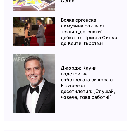
Gerber
Всяка ергенска
лимузина рокля от
техния „ергенски“
дебют: от Триста Сътър
до Кейти Търстън
Джордж Клуни
подстригва
собствената си коса с
Flowbee от
десетилетия: „Слушай,
човече, това работи!“