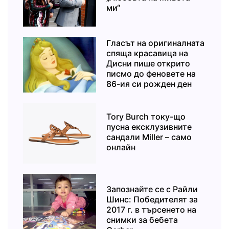
ми“
Гласът на оригиналната
спяща красавица на
Дисни пише открито
писмо до феновете на
86-ия си рожден ден
Tory Burch току-що
пусна ексклузивните
сандали Miller – само
онлайн
Запознайте се с Райли
Шинс: Победителят за
2017 г. в търсенето на
снимки за бебета