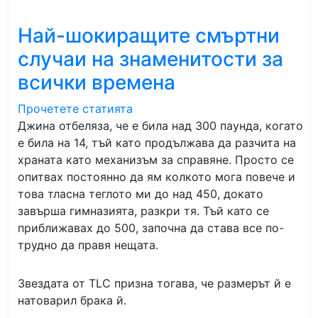
Най-шокиращите смъртни
случаи на знаменитости за
всички времена
Прочетете статията
Джина отбеляза, че е била над 300 паунда, когато
е била на 14, тъй като продължава да разчита на
храната като механизъм за справяне. Просто се
опитвах постоянно да ям колкото мога повече и
това тласна теглото ми до над 450, докато
завърша гимназията, разкри тя. Тъй като се
приближавах до 500, започна да става все по-
трудно да правя нещата.
Звездата от TLC призна тогава, че размерът й е
натоварил брака й.