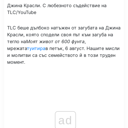
Джина Красли.
С любезното съдействие на
TLC/YouTube
TLC беше дълбоко натъжен от загубата на Джина
Красли, която сподели своя път към загуба на
тегло на
Моят живот от 600 фунта
,
мрежата
туитира
в петък, 6 август. Нашите мисли
и молитви са със семейството й в този труден
момент.
ad