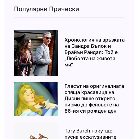
Популярни Прически
Хронология на връзката
на Сандра Бълок и
Брайън Рандал: Той е
„Любовта на живота
ми“
Гласът на оригиналната
спяща красавица на
Дисни пише открито
писмо до феновете на
86-ия си рожден ден
Tory Burch току-що
пусна ексклузивните