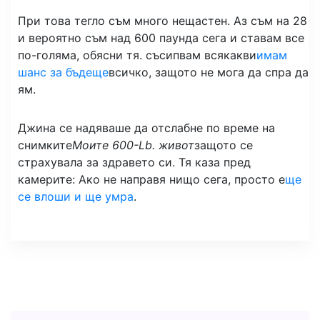
При това тегло съм много нещастен. Аз съм на 28
и вероятно съм над 600 паунда сега и ставам все
по-голяма, обясни тя. съсипвам всякакви
имам
шанс за бъдеще
всичко, защото не мога да спра да
ям.
Джина се надяваше да отслабне по време на
снимките
Моите 600-Lb. живот
защото се
страхувала за здравето си. Тя каза пред
камерите: Ако не направя нищо сега, просто е
ще
се влоши и ще умра
.