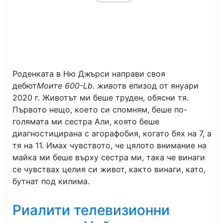
Роденката в Ню Джърси направи своя
дебют
Моите 600-Lb. живот
в епизод от януари
2020 г. Животът ми беше труден, обясни тя.
Първото нещо, което си спомням, беше по-
голямата ми сестра Али, която беше
диагностицирана с агорафобия, когато бях на 7, а
тя на 11. Имах чувството, че цялото внимание на
майка ми беше върху сестра ми, така че винаги
се чувствах целия си живот, както винаги, като,
бутнат под килима.
Риалити телевизионни