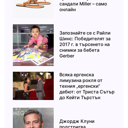
сандали Miller – само
онлайн
Запознайте се с Райли
Шинс: Победителят за
2017 г. в търсенето на
снимки за бебета
Gerber
Всяка ергенска
лимузина рокля от
техния „ергенски“
дебют: от Триста Сътър
до Кейти Търстън
Джордж Клуни
подстригва