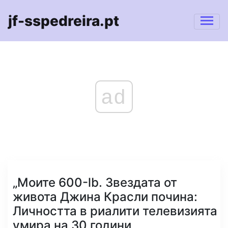
jf-sspedreira.pt
ad
„Моите 600-lb. Звездата от
живота Джина Красли почина:
Личността в риалити телевизията
умира на 30 години