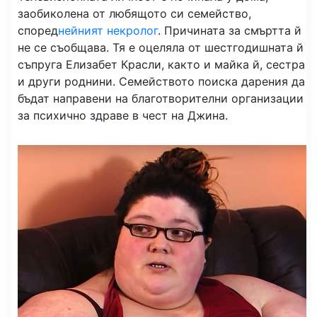
заобиколена от любящото си семейство,
според
нейният некролог
. Причината за смъртта й
не се съобщава. Тя е оцеляла от шестгодишната й
съпруга Елизабет Красли, както и майка й, сестра
и други роднини. Семейството поиска дарения да
бъдат направени на благотворителни организации
за психично здраве в чест на Джина.