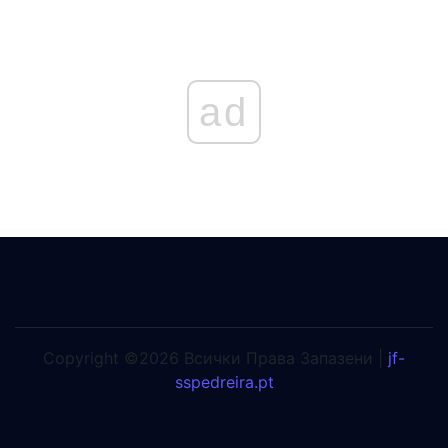
ad
Copyright ©2026 Всички Права Запазени |
jf-
sspedreira.pt