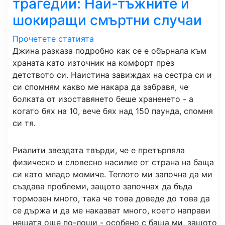
трагедии: Най-тъжните и
шокиращи смъртни случаи
Прочетете статията
Джина разказа подробно как се е обърнала към
храната като източник на комфорт през
детството си. Наистина завиждах на сестра си и
си спомням какво ме накара да забравя, че
болката от изоставянето беше храненето - а
когато бях на 10, вече бях над 150 паунда, спомня
си тя.
Риалити звездата твърди, че е претърпяла
физическо и словесно насилие от страна на баща
си като младо момиче. Теглото ми започна да ми
създава проблеми, защото започнах да бъда
тормозен много, така че това доведе до това да
се държа и да ме наказват много, което направи
нещата още по-лоши - особено с баща ми, защото