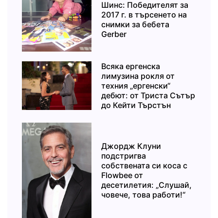
Шинс: Победителят за
2017 г. в търсенето на
снимки за бебета
Gerber
Всяка ергенска
лимузина рокля от
техния „ергенски“
дебют: от Триста Сътър
до Кейти Търстън
Джордж Клуни
подстригва
собствената си коса с
Flowbee от
десетилетия: „Слушай,
човече, това работи!“