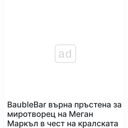
ad
BaubleBar върна пръстена за
миротворец на Меган
Маркъл в чест на кралската