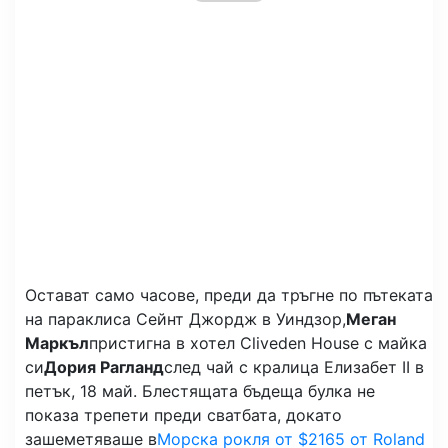
Остават само часове, преди да тръгне по пътеката
на параклиса Сейнт Джордж в Уиндзор,
Меган
Маркъл
пристигна в хотел Cliveden House с майка
си
Дория Рагланд
след чай с кралица Елизабет II в
петък, 18 май. Блестящата бъдеща булка не
показа трепети преди сватбата, докато
зашеметяваше в
Морска рокля от $2165 от Roland