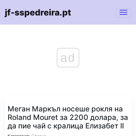
jf-sspedreira.pt
ad
Меган Маркъл носеше рокля на
Roland Mouret за 2200 долара, за
да пие чай с кралица Елизабет II
Категория:
Стилно