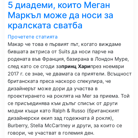
5 диадеми, които Меган
Маркъл може да носи за
кралската сватба
Прочетете статията
Макар че това е първият път, когато виждаме
бившата актриса от Suits да носи парче на
родената във Франция, базирана в Лондон Муре,
след като се сгоди за
принц Хари
през ноември
2017 г. се знае, че двамата са приятели. Всъщност
британската преса наскоро спекулира, че
дизайнерът може дори да участва в
проектирането на роклята на Мег за приема. Той
се присъединява към дълъг списък от други
модни къщи като Ralph & Russo (британският
дизайнерски екип зад годежната й рокля),
Burberry, Stella McCartney и други, за които се
говори, че участват в големия ден.