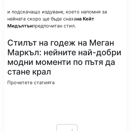
и подскачащо издуване, което напомня за
нейната скоро ще бъде снаха
на Кейт
Мидълтън
предпочитан стил.
Стилът на годеж на Меган
Маркъл: нейните най-добри
модни моменти по пътя да
стане крал
Прочетете статията