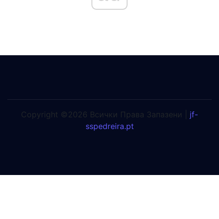
Copyright ©2026 Всички Права Запазени |
jf-
sspedreira.pt