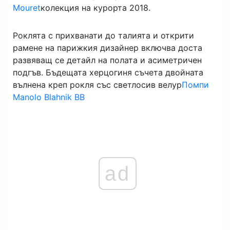
Mouret
колекция на курорта 2018.
Роклята с прихванати до талията и открити
рамене на парижкия дизайнер включва доста
развяващ се детайл на полата и асиметричен
подгъв. Бъдещата херцогиня съчета двойната
вълнена креп рокля със светлосив велур
Помпи
Manolo Blahnik BB
ad