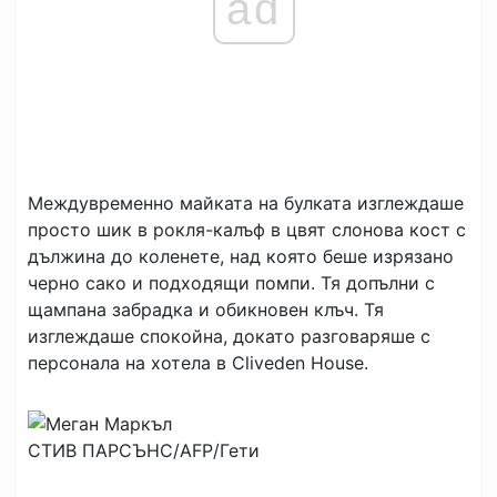
ad
Междувременно майката на булката изглеждаше
просто шик в рокля-калъф в цвят слонова кост с
дължина до коленете, над която беше изрязано
черно сако и подходящи помпи. Тя допълни с
щампана забрадка и обикновен клъч. Тя
изглеждаше спокойна, докато разговаряше с
персонала на хотела в Cliveden House.
СТИВ ПАРСЪНС/AFP/Гети