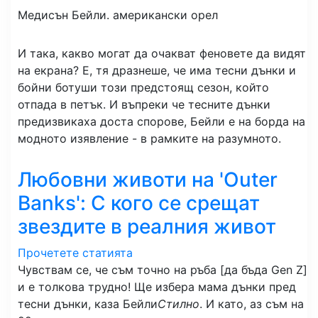
Медисън Бейли.
американски орел
И така, какво могат да очакват феновете да видят
на екрана? Е, тя дразнеше, че има тесни дънки и
бойни ботуши този предстоящ сезон, който
отпада в петък. И въпреки че тесните дънки
предизвикаха доста спорове, Бейли е на борда на
модното изявление - в рамките на разумното.
Любовни животи на 'Outer
Banks': С кого се срещат
звездите в реалния живот
Прочетете статията
Чувствам се, че съм точно на ръба [да бъда Gen Z]
и е толкова трудно! Ще избера мама дънки пред
тесни дънки, каза Бейли
Стилно
. И като, аз съм на