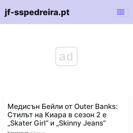
jf-sspedreira.pt
ad
Медисън Бейли от Outer Banks:
Стилът на Киара в сезон 2 е
„Skater Girl“ и „Skinny Jeans“
Категория:
Стилно