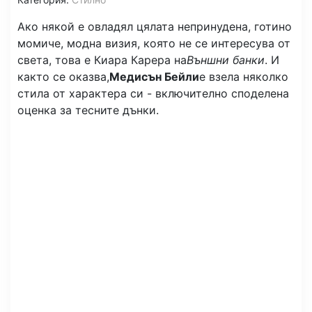
Ако някой е овладял цялата непринудена, готино
момиче, модна визия, която не се интересува от
света, това е Киара Карера на
Външни банки
. И
както се оказва,
Медисън Бейли
е взела няколко
стила от характера си - включително споделена
оценка за тесните дънки.