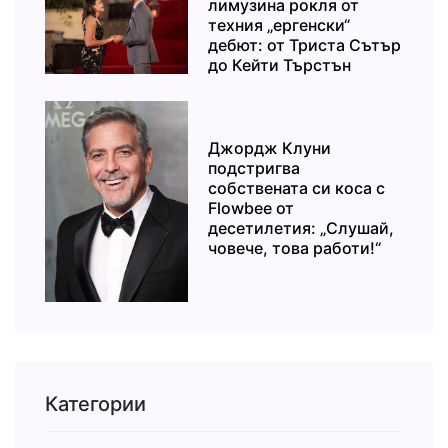
лимузина рокля от
техния „ергенски“
дебют: от Триста Сътър
до Кейти Търстън
Джордж Клуни
подстригва
собствената си коса с
Flowbee от
десетилетия: „Слушай,
човече, това работи!“
Категории