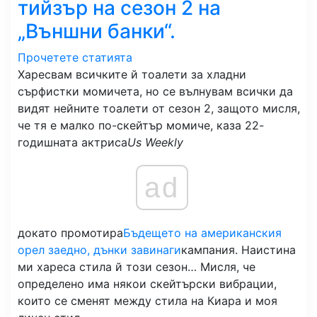
тийзър на сезон 2 на
„Външни банки“.
Прочетете статията
Харесвам всичките й тоалети за хладни
сърфистки момичета, но се вълнувам всички да
видят нейните тоалети от сезон 2, защото мисля,
че тя е малко по-скейтър момиче, каза 22-
годишната актриса
Us Weekly
ad
докато промотира
Бъдещето на американския
орел заедно, дънки завинаги
кампания. Наистина
ми хареса стила й този сезон… Мисля, че
определено има някои скейтърски вибрации,
които се сменят между стила на Киара и моя