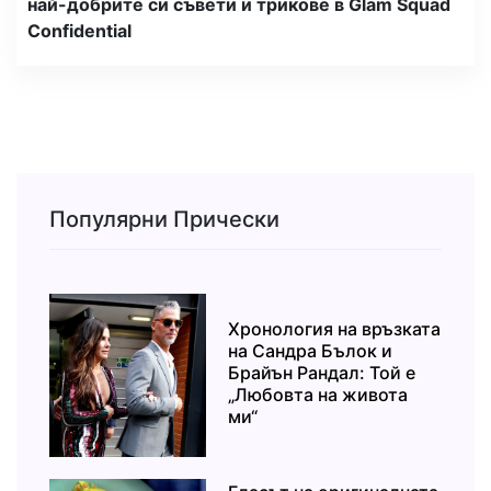
най-добрите си съвети и трикове в Glam Squad
Confidential
Популярни Прически
Хронология на връзката
на Сандра Бълок и
Брайън Рандал: Той е
„Любовта на живота
ми“