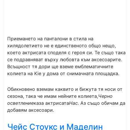
Приемането на панталони в стила на
хилядолетието не е единственото общо нещо,
което актрисата споделя с героя си. Те също така
се подравняват върху любовта към аксесоарите.
Всъщност тя дори ще вземе емблематичните
колиета на Kie у дома от снимачната площадка.
Обикновено вземам каквито и бижута тя носи от
сезона, така че имам нейните колиета,
Черно
осветление
каза актрисата
Нас
. Аз също обичам да
добавям аксесоари.
Чейс Стоукс и Маделин