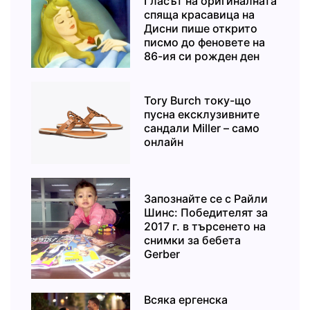
Гласът на оригиналната
спяща красавица на
Дисни пише открито
писмо до феновете на
86-ия си рожден ден
Tory Burch току-що
пусна ексклузивните
сандали Miller – само
онлайн
Запознайте се с Райли
Шинс: Победителят за
2017 г. в търсенето на
снимки за бебета
Gerber
Всяка ергенска