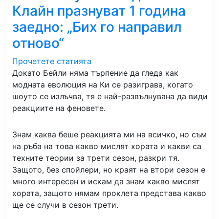
Клайн празнуват 1 година
заедно: „Бих го направил
отново“
Прочетете статията
Докато Бейли няма търпение да гледа как
модната еволюция на Ки се разиграва, когато
шоуто се излъчва, тя е най-развълнувана да види
реакциите на феновете.
Знам каква беше реакцията ми на всичко, но съм
на ръба на това какво мислят хората и какви са
техните теории за трети сезон, разкри тя.
Защото, без спойлери, но краят на втори сезон е
много интересен и искам да знам какво мислят
хората, защото нямам проклета представа какво
ще се случи в сезон трети.