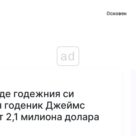
Основен
ad
де годежния си
я годеник Джеймс
т 2,1 милиона долара