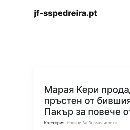
jf-sspedreira.pt
Марая Кери прода
пръстен от бивши
Пакър за повече о
Категория:
Новини За Знаменитости