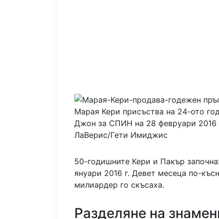
Марая Кери присъства на 24-ото го
Джон за СПИН на 28 февруари 2016 г
ЛаВерис/Гети Имиджис
50-годишните Кери и Пакър започнаха
януари 2016 г. Девет месеца по-къс
милиардер го скъсаха.
Разделяне на знамени