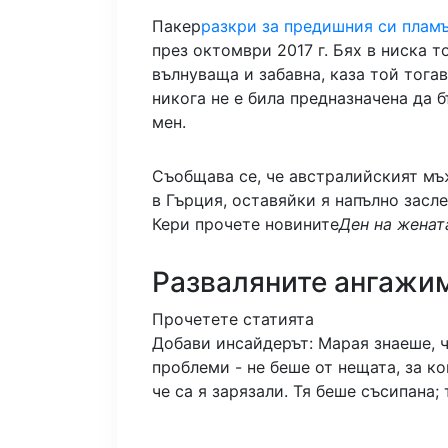
Пакер
разкри за предишния си плам
през октомври 2017 г. Бях в ниска т
вълнуваща и забавна, каза той тогав
никога не е била предназначена да б
мен.
Съобщава се, че австралийският мъж
в Гърция, оставяйки я напълно засл
Кери прочете новините
Ден на женат
Разваляните ангажи
Прочетете статията
Добави инсайдерът: Марая знаеше, ч
проблеми - не беше от нещата, за ко
че са я зарязали. Тя беше съсипана;