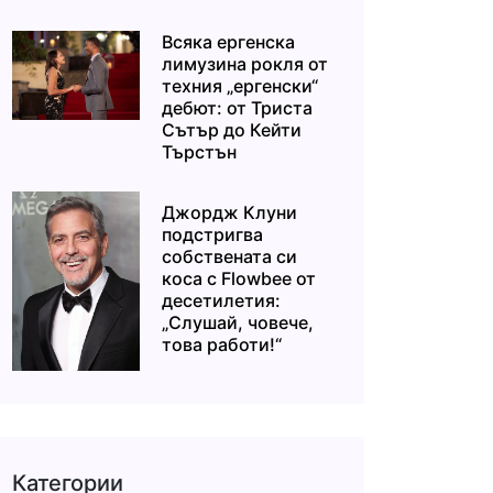
Всяка ергенска
лимузина рокля от
техния „ергенски“
дебют: от Триста
Сътър до Кейти
Търстън
Джордж Клуни
подстригва
собствената си
коса с Flowbee от
десетилетия:
„Слушай, човече,
това работи!“
Категории