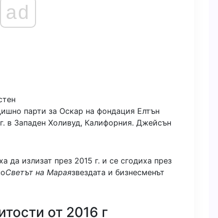
ad
дишно парти за Оскар на фондация Елтън
. в Западен Холивуд, Калифорния.
Джейсън
 да излизат през 2015 г. и се сгодиха през
но
Светът на Марая
звездата и бизнесменът
тости от 2016 г