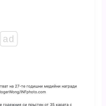
ad
тват на 27-те годишни медийни награди
RogerWong/
INFphoto.com
е годежния си пръстен от 35 карата с