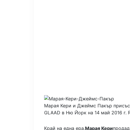
Марая Кери и Джеймс Пакър присъс
GLAAD в Ню Йорк на 14 май 2016 г.
Край на една ера.
Марая Кери
продад