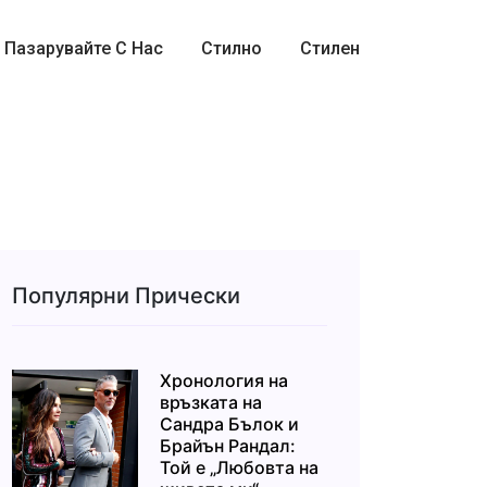
Пазарувайте С Нас
Стилно
Стилен
Популярни Прически
Хронология на
връзката на
Сандра Бълок и
Брайън Рандал:
Той е „Любовта на