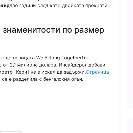
акър
две години след като двойката прекрати
 знаменитости по размер
ък до певицата We Belong Together
Us
е от 2,1 милиона долара. Инсайдерът добави,
което [Кери] не е искал да задържи.
Страница
 се е разделила с бенгалския огън.