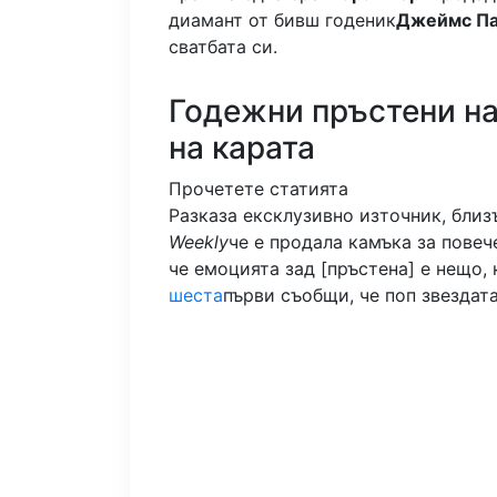
диамант от бивш годеник
Джеймс П
сватбата си.
Годежни пръстени на
на карата
Прочетете статията
Разказа ексклузивно източник, близ
Weekly
че е продала камъка за повеч
че емоцията зад [пръстена] е нещо, 
шеста
първи съобщи, че поп звездата