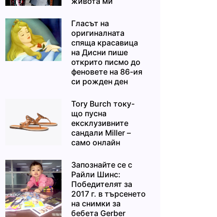
живота ми“
Гласът на
оригиналната
спяща красавица
на Дисни пише
открито писмо до
феновете на 86-ия
си рожден ден
Tory Burch току-
що пусна
ексклузивните
сандали Miller –
само онлайн
Запознайте се с
Райли Шинс:
Победителят за
2017 г. в търсенето
на снимки за
бебета Gerber