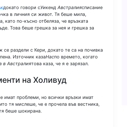
ък
докато говори с
Уикенд Австралия
списание
очка в личния си живот. Тя беше мила,
а, като по-късно отбеляза, че връзката
ъде. Това беше грешка за нея и грешка за
 се раздели с Кери, докато те са на почивка
епена. Източник каза
Нас
по времето, когато
а в Австралия
това каза, че я е зарязал.
менти на Холивуд
е имат проблеми, но всички връзки имат
ито тя мислеше, че е прочела във вестника,
 тя беше шокирана.